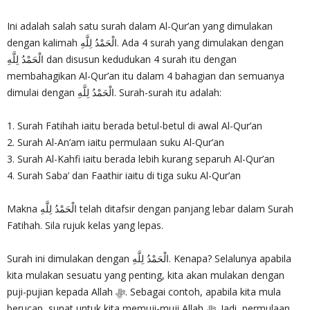
Ini adalah salah satu surah dalam Al-Qur’an yang dimulakan
dengan kalimah الْحَمْدُ لِلَّهِ. Ada 4 surah yang dimulakan dengan
الْحَمْدُ لِلَّهِ dan disusun kedudukan 4 surah itu dengan
membahagikan Al-Qur’an itu dalam 4 bahagian dan semuanya
dimulai dengan الْحَمْدُ لِلَّهِ. Surah-surah itu adalah:
1. Surah Fatihah iaitu berada betul-betul di awal Al-Qur’an
2. Surah Al-An’am iaitu permulaan suku Al-Qur’an
3. Surah Al-Kahfi iaitu berada lebih kurang separuh Al-Qur’an
4. Surah Saba’ dan Faathir iaitu di tiga suku Al-Qur’an
Makna الْحَمْدُ لِلَّهِ telah ditafsir dengan panjang lebar dalam Surah
Fatihah. Sila rujuk kelas yang lepas.
Surah ini dimulakan dengan الْحَمْدُ لِلَّهِ. Kenapa? Selalunya apabila
kita mulakan sesuatu yang penting, kita akan mulakan dengan
puji-pujian kepada Allah ‎ﷻ. Sebagai contoh, apabila kita mula
berucap, sunat untuk kita memuji-muji Allah ‎ﷻ. Jadi, permulaan