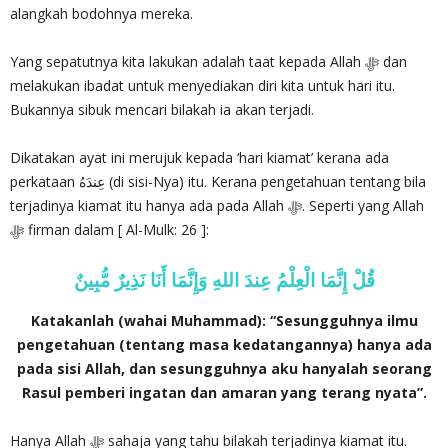
alangkah bodohnya mereka.
Yang sepatutnya kita lakukan adalah taat kepada Allah ‎ﷻ dan
melakukan ibadat untuk menyediakan diri kita untuk hari itu.
Bukannya sibuk mencari bilakah ia akan terjadi.
Dikatakan ayat ini merujuk kepada ‘hari kiamat’ kerana ada
perkataan عِندَهُ (di sisi-Nya) itu. Kerana pengetahuan tentang bila
terjadinya kiamat itu hanya ada pada Allah ‎ﷻ. Seperti yang Allah‎
ﷻ firman dalam [ Al-Mulk: 26 ]:
قُلْ إِنَّمَا الْعِلْمُ عِندَ اللهِ وَإِنَّمَا أَنَا نَذِيرٌ مُّبِينٌ
Katakanlah (wahai Muhammad): “Sesungguhnya ilmu
pengetahuan (tentang masa kedatangannya) hanya ada
pada sisi Allah, dan sesungguhnya aku hanyalah seorang
Rasul pemberi ingatan dan amaran yang terang nyata”.
Hanya Allah ‎ﷻ sahaja yang tahu bilakah terjadinya kiamat itu.