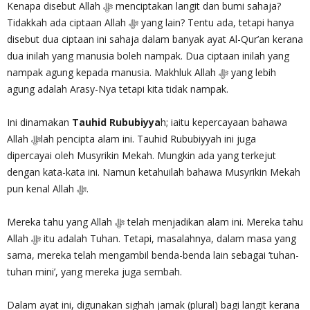
Kenapa disebut Allah ‎ﷻ menciptakan langit dan bumi sahaja?
Tidakkah ada ciptaan Allah ‎ﷻ yang lain? Tentu ada, tetapi hanya
disebut dua ciptaan ini sahaja dalam banyak ayat Al-Qur’an kerana
dua inilah yang manusia boleh nampak. Dua ciptaan inilah yang
nampak agung kepada manusia. Makhluk Allah ‎ﷻ yang lebih
agung adalah Arasy-Nya tetapi kita tidak nampak.
Ini dinamakan
Tauhid Rububiyya
h; iaitu kepercayaan bahawa
Allah ‎ﷻlah pencipta alam ini. Tauhid Rububiyyah ini juga
dipercayai oleh Musyrikin Mekah. Mungkin ada yang terkejut
dengan kata-kata ini. Namun ketahuilah bahawa Musyrikin Mekah
pun kenal Allah ‎ﷻ.
Mereka tahu yang Allah‎ ﷻ telah menjadikan alam ini. Mereka tahu
Allah‎ ﷻ itu adalah Tuhan. Tetapi, masalahnya, dalam masa yang
sama, mereka telah mengambil benda-benda lain sebagai ‘tuhan-
tuhan mini’, yang mereka juga sembah.
Dalam ayat ini, digunakan sighah jamak (plural) bagi langit kerana