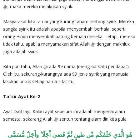
‎ﷻ, maka mereka melakukan syirik.
Masyarakat kita ramai yang kurang faham tentang syirik. Mereka
sangka syirik itu adalah apabila ‘menyembah’ berhala, seperti
orang Hindu menyembah patung berhala mereka. Tetapi, mereka
tidak tahu, apabila menyamakan sifat Allah ‎ﷻ dengan makhluk
juga adalah syirik.
Kita pun tahu, Allah ‎ﷻ ada 99 nama (mengikut satu pendapat).
Oleh itu, sekurang-kurangnya ada 99 jenis syirik yang manusia
lakukan untuk setiap nama sifat itu.
Tafsir Ayat Ke-2
Ayat Dalil lagi. Kalau ayat sebelum ini adalah mengenai alam
semesta, sekarang Allah ‎ﷻ sentuh tentang alam diri kita pula.
هُوَ الَّذي خَلَقَكُم مِّن طينٍ ثُمَّ قَضىٰ أَجَلًا ۖ وَأَجَلٌ مُّسَمًّى