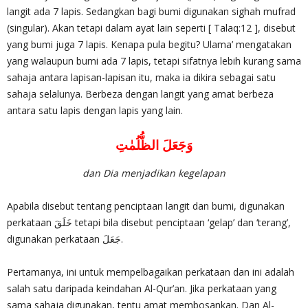
langit ada 7 lapis. Sedangkan bagi bumi digunakan sighah mufrad
(singular). Akan tetapi dalam ayat lain seperti [ Talaq:12 ], disebut
yang bumi juga 7 lapis. Kenapa pula begitu? Ulama’ mengatakan
yang walaupun bumi ada 7 lapis, tetapi sifatnya lebih kurang sama
sahaja antara lapisan-lapisan itu, maka ia dikira sebagai satu
sahaja selalunya. Berbeza dengan langit yang amat berbeza
antara satu lapis dengan lapis yang lain.
وَجَعَلَ الظُّلُمٰتِ
dan Dia menjadikan kegelapan
Apabila disebut tentang penciptaan langit dan bumi, digunakan
perkataan خَلَقَ tetapi bila disebut penciptaan ‘gelap’ dan ‘terang’,
digunakan perkataan جَعَلَ.
Pertamanya, ini untuk mempelbagaikan perkataan dan ini adalah
salah satu daripada keindahan Al-Qur’an. Jika perkataan yang
sama sahaja digunakan, tentu amat membosankan. Dan Al-