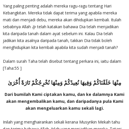
Yang paling penting adalah mereka ragu-ragu tentang Hari
Kebangkitan. Mereka tidak dapat terima yang apabila mereka
mati dan menjadi debu, mereka akan dihidupkan kembali. Itulah
sebabnya Allah ‎ﷻ telah katakan bahawa Dia telah menjadikan
kita daripada tanah dalam ayat sebelum ini. Kalau Dia telah
jadikan kita asalnya daripada tanah, takkan Dia tidak boleh
menghidupkan kita kembali apabila kita sudah menjadi tanah?
Dalam surah Taha telah disebut tentang perkara ini, iaitu dalam
[Taha:55 ]
مِنْهَا خَلَقْنَاكُمْ وَفِيهَا نُعِيدُكُمْ وَمِنْهَا نُخْرِجُكُمْ تَارَةً أُخْرَىٰ
Dari bumilah Kami ciptakan kamu, dan ke dalamnya Kami
akan mengembalikan kamu, dan daripadanya pula Kami
akan mengeluarkan kamu sekali lagi.
Inilah yang menghairankan sekali kerana Musyrikin Mekah tahu
dan terima bahawa Allah ‎ﷻlah yang menjadikan mereka. Tetapi