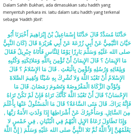
Dalam Sahih Bukhari, ada dimasukkan satu hadith yang
menyentuh perkara ini. Iaitu dalam satu hadith yang terkenal
sebagai ‘Hadith Jibril’:
حَدَّثَنَا مُسَدَّدٌ قَالَ حَدَّثَنَا إِسْمَاعِيلُ بْنُ إِبْرَاهِيمَ أَخْبَرَنَا أَبُو
حَيَّانَ التَّيْمِيُّ عَنْ أَبِي زُرْعَةَ عَنْ أَبِي هُرَيْرَةَ قَالَ {كَانَ النَّبِيُّ
صلى الله عَلَيْهِ وَسَلَّمَ بَارِزًا يَوْمًا لِلنَّاسِ فَأَتَاهُ جِبْرِيلُ فَقَالَ
مَا الإِيمَانُ ؟ قَالَ الإِيمَانُ أَنْ تُؤْمِنَ بِاللَّهِ وَمَلائِكَتِهِ وَكُتُبِهِ
وَبِلِقَائِهِ وَرُسُلِهِ وَتُؤْمِنَ بِالْبَعْثِ . قَالَ مَا الإِسْلامُ ؟ قَالَ
الإِسْلامُ أَنْ تَعْبُدَ اللَّهَ وَلا تُشْرِكَ بِهِ شَيْئًا وَتُقِيمَ الصَّلاةَ
وَتُؤَدِّيَ الزَّكَاةَ الْمَفْرُوضَةَ وَتَصُومَ رَمَضَانَ. قَالَ مَا
الإِحْسَانُ؟ قَالَ أَنْ تَعْبُدَ اللَّهَ كَأَنَّكَ تَرَاهُ فَإِنْ لَمْ تَكُنْ تَرَاهُ
فَإِنَّهُ يَرَاكَ. قَالَ مَتَى السَّاعَةُ؟ قَالَ مَا الْمَسْئُولُ عَنْهَا بِأَعْلَمَ
مِنَ السَّائِلِ. وَسَأُخْبِرُكَ عَنْ أَشْرَاطِهَا إِذَا وَلَدَتِ الأَمَةُ رَبَّهَا ,
وَإِذَا تَطَاوَلَ رُعَاةُ الإِبِلِ الْبُهْمُ فِي الْبُنْيَانِ , فِي خَمْسٍ لا
يَعْلَمُهُنَّ إِلاَّ اللَّهُ ثُمَّ تَلا النَّبِيُّ صلى الله عَلَيْهِ وَسَلَّمَ ( إِنَّ اللَّهَ