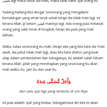
قَضَىٰ lagi masa untuk dia mati, maka tidak habis ajal orang itu.
Kadang-kadang kita dengar seseorang yang mengalami
kemalangan yang amat teruk sekali tetapi dia tidak mati lagi. Ini
kerana Allah ‎ﷻ belum قَضَىٰ matinya lagi. Ada orang pula melawat
orang yang sakit tenat di hospital, tetapi dia pula yang mati
dahulu.
Maka, kalau seseorang itu mati, tetapi ada yang kita kata dia ‘mati
awal’, dia patut tidak mati lagi, atau kita kata doktor yang buat
silap dalam pembedahan dan sebagainya, itu adalah salah faham
kerana Allah ‎ﷻlah yang menetapkan yang seseorang itu akan
mati waktu itu, jam itu dan saat itu.
وَأَجَلٌ مُّسَمًّى عِندَهُ
dan satu ajal lagi yang tertentu di sisi-Nya;
Ini pula adalah ‘ajal’ yang kedua. Sebagaimana diri kita ini akan