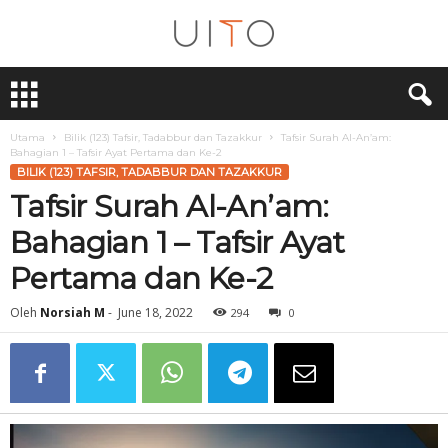
U
i
T
O
Utama
Bilik (123) Tafsir, Tadabbur dan Tazakkur
Tafsir Surah Al-An’am:
Bahagian 1 – Tafsir Ayat Pertama dan Ke-2
BILIK (123) TAFSIR, TADABBUR DAN TAZAKKUR
Tafsir Surah Al-An’am:
Bahagian 1 – Tafsir Ayat
Pertama dan Ke-2
Oleh
Norsiah M
-
June 18, 2022
294
0