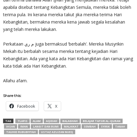
apabila disebut tentang Kebangkitan Semula, mereka tidak boleh
terima pula. Ini kerana mereka takut jika mereka terima Hari
Kebangkitan, bermakna mereka kena jawab segala kesalahan
yang telah mereka lakukan.
Perkataan م ري juga bermaksud ‘berbalah’. Mereka Musyrikin
Mekah itu berbalah sesama mereka tentang kejadian Hari
Kebangkitan. Ada yang kata ada Hari Kebangkitan dan ramai yang
kata tidak ada Hari Kebangkitan.
Allahu a’lam.
Share this:
Facebook
X
TAG
7 LAPIS
ALAM
AQIDAH
BALAGHAH
BELAJAR TAFSIR AL-QURAN
IHSAN
IMAN
LANGIT DAN BUMI
MALAIKAT
SEMBAH
SYIRIK
TANAH
TAUHID RUBUBIYYAH
USTAZ AZLIZAN NUEQ