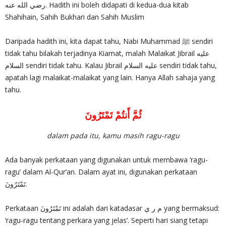
رضي الله عنه. Hadith ini boleh didapati di kedua-dua kitab
Shahihain, Sahih Bukhari dan Sahih Muslim
Daripada hadith ini, kita dapat tahu, Nabi Muhammad ﷺ sendiri
tidak tahu bilakah terjadinya Kiamat, malah Malaikat Jibrail عليه
السلام sendiri tidak tahu. Kalau Jibrail عليه السلام sendiri tidak tahu,
apatah lagi malaikat-malaikat yang lain. Hanya Allah sahaja yang
tahu.
ثُمَّ أَنتُمْ تَمْتَرُونَ
dalam pada itu, kamu masih ragu-ragu
Ada banyak perkataan yang digunakan untuk membawa ‘ragu-
ragu’ dalam Al-Qur’an. Dalam ayat ini, digunakan perkataan
تَمْتَرُونَ.
Perkataan تَمْتَرُونَ ini adalah dari katadasar م ر ي yang bermaksud:
‘ragu-ragu tentang perkara yang jelas’. Seperti hari siang tetapi