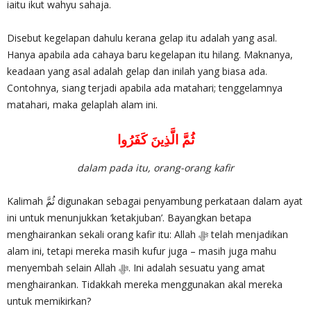
iaitu ikut wahyu sahaja.
Disebut kegelapan dahulu kerana gelap itu adalah yang asal.
Hanya apabila ada cahaya baru kegelapan itu hilang. Maknanya,
keadaan yang asal adalah gelap dan inilah yang biasa ada.
Contohnya, siang terjadi apabila ada matahari; tenggelamnya
matahari, maka gelaplah alam ini.
ثُمَّ الَّذِينَ كَفَرُوا
dalam pada itu, orang-orang kafir
Kalimah ثُمَّ digunakan sebagai penyambung perkataan dalam ayat
ini untuk menunjukkan ‘ketakjuban’. Bayangkan betapa
menghairankan sekali orang kafir itu: Allah ‎ﷻ telah menjadikan
alam ini, tetapi mereka masih kufur juga – masih juga mahu
menyembah selain Allah ‎ﷻ. Ini adalah sesuatu yang amat
menghairankan. Tidakkah mereka menggunakan akal mereka
untuk memikirkan?