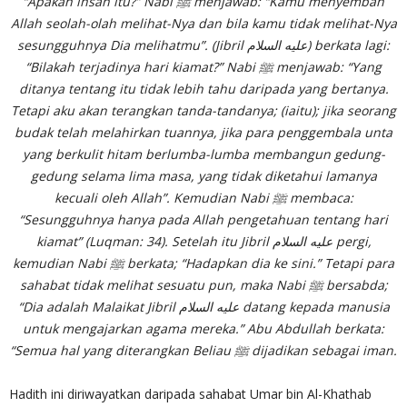
“Apakah ihsan itu?” Nabi ﷺ menjawab: “Kamu menyembah
Allah seolah-olah melihat-Nya dan bila kamu tidak melihat-Nya
sesungguhnya Dia melihatmu”. (Jibril عليه السلام) berkata lagi:
“Bilakah terjadinya hari kiamat?” Nabi ﷺ menjawab: “Yang
ditanya tentang itu tidak lebih tahu daripada yang bertanya.
Tetapi aku akan terangkan tanda-tandanya; (iaitu); jika seorang
budak telah melahirkan tuannya, jika para penggembala unta
yang berkulit hitam berlumba-lumba membangun gedung-
gedung selama lima masa, yang tidak diketahui lamanya
kecuali oleh Allah”. Kemudian Nabi ﷺ membaca:
“Sesungguhnya hanya pada Allah pengetahuan tentang hari
kiamat” (Luqman: 34). Setelah itu Jibril عليه السلام pergi,
kemudian Nabi ﷺ berkata; “Hadapkan dia ke sini.” Tetapi para
sahabat tidak melihat sesuatu pun, maka Nabi ﷺ bersabda;
“Dia adalah Malaikat Jibril عليه السلام datang kepada manusia
untuk mengajarkan agama mereka.” Abu Abdullah berkata:
“Semua hal yang diterangkan Beliau ﷺ dijadikan sebagai iman.
Hadith ini diriwayatkan daripada sahabat Umar bin Al-Khathab