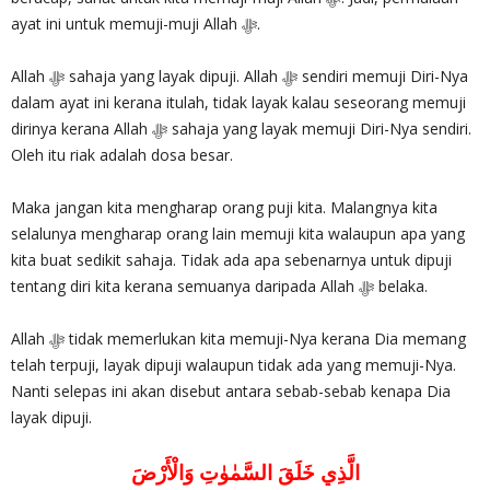
ayat ini untuk memuji-muji Allah ‎ﷻ.
Allah‎ ﷻ sahaja yang layak dipuji. Allah ‎ﷻ sendiri memuji Diri-Nya
dalam ayat ini kerana itulah, tidak layak kalau seseorang memuji
dirinya kerana Allah ‎ﷻ sahaja yang layak memuji Diri-Nya sendiri.
Oleh itu riak adalah dosa besar.
Maka jangan kita mengharap orang puji kita. Malangnya kita
selalunya mengharap orang lain memuji kita walaupun apa yang
kita buat sedikit sahaja. Tidak ada apa sebenarnya untuk dipuji
tentang diri kita kerana semuanya daripada Allah‎ ﷻ belaka.
Allah ‎ﷻ tidak memerlukan kita memuji-Nya kerana Dia memang
telah terpuji, layak dipuji walaupun tidak ada yang memuji-Nya.
Nanti selepas ini akan disebut antara sebab-sebab kenapa Dia
layak dipuji.
الَّذِي خَلَقَ السَّمٰوٰتِ وَالْأَرْضَ