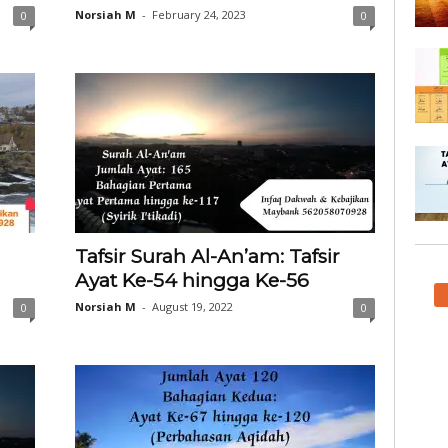
Norsiah M
-
February 24, 2023
0
0
Tafsir Surah Al-An’am: Tafsir
Ayat Ke-54 hingga Ke-56
Norsiah M
-
August 19, 2022
0
0