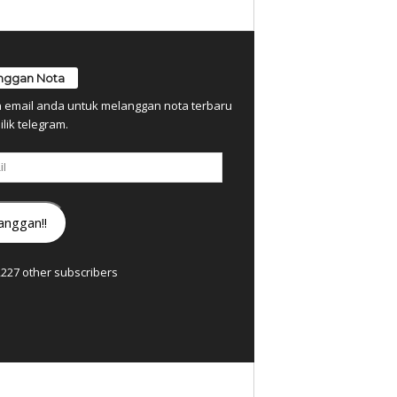
nggan Nota
n email anda untuk melanggan nota terbaru
ilik telegram.
anggan!!
7,227 other subscribers