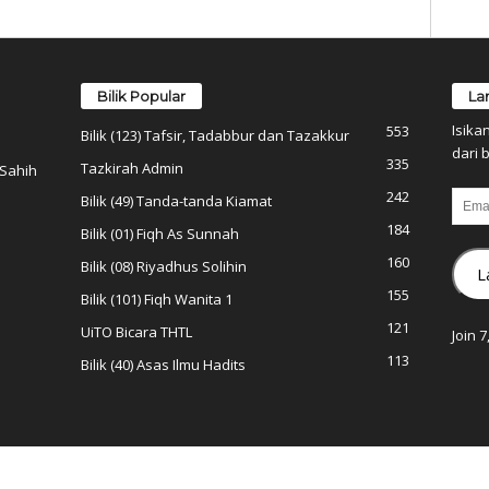
Bilik Popular
La
Isika
553
Bilik (123) Tafsir, Tadabbur dan Tazakkur
dari b
335
Tazkirah Admin
 Sahih
242
Email
Bilik (49) Tanda-tanda Kiamat
184
Bilik (01) Fiqh As Sunnah
160
Bilik (08) Riyadhus Solihin
L
155
Bilik (101) Fiqh Wanita 1
121
UiTO Bicara THTL
Join 
113
Bilik (40) Asas Ilmu Hadits