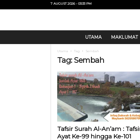
7 AUGUST 2026 - 03:33 PM
U
UTAMA
MAKLUMAT
i
T
Utama
Tag
Sembah
O
Tag: Sembah
Tafsir Surah Al-An’am : Tafsi
Ayat Ke-99 hingga Ke-101