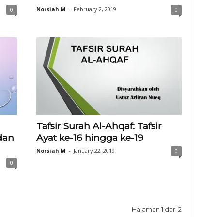
Norsiah M
-
February 2, 2019
0
0
Tafsir Surah Al-Ahqaf: Tafsir
dan
Ayat ke-16 hingga ke-19
Norsiah M
-
January 22, 2019
0
0
Halaman 1 dari 2