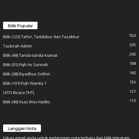
Bilik Popular
553
Bilik (123) Tafsir, Tadabbur dan Tazakkur
335
Tazkirah Admin
242
Bilik (49) Tanda-tanda Kiamat
184
Bilik (01) Fiqh As Sunnah
160
Bilik (08) Riyadhus Solihin
155
Bilik (101) Fiqh Wanita 1
121
UiTO Bicara THTL
113
Bilik (40) Asas Ilmu Hadits
Langgan Nota
Isikan email anda untuk melanggan nota terbaru dari bilik telegram.