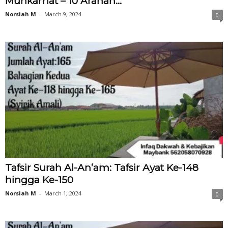
Muhkamat – 10 Arahan...
Norsiah M
-
March 9, 2024
0
Tafsir Surah Al-An’am: Tafsir Ayat Ke-148
hingga Ke-150
Norsiah M
-
March 1, 2024
0