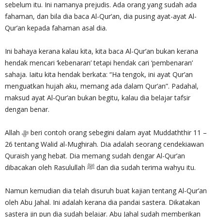
sebelum itu. Ini namanya prejudis. Ada orang yang sudah ada
fahaman, dan bila dia baca Al-Qur’an, dia pusing ayat-ayat Al-
Qur’an kepada fahaman asal dia.
Ini bahaya kerana kalau kita, kita baca Al-Qur’an bukan kerana
hendak mencari ‘kebenaran’ tetapi hendak cari ‘pembenaran’
sahaja. Iaitu kita hendak berkata: “Ha tengok, ini ayat Qur’an
menguatkan hujah aku, memang ada dalam Qur’an”. Padahal,
maksud ayat Al-Qur’an bukan begitu, kalau dia belajar tafsir
dengan benar.
Allah ‎ﷻ beri contoh orang sebegini dalam ayat Muddaththir 11 –
26 tentang Walid al-Mughirah. Dia adalah seorang cendekiawan
Quraish yang hebat. Dia memang sudah dengar Al-Qur’an
dibacakan oleh Rasulullah ﷺ dan dia sudah terima wahyu itu.
Namun kemudian dia telah disuruh buat kajian tentang Al-Qur’an
oleh Abu Jahal. Ini adalah kerana dia pandai sastera. Dikatakan
sastera jin pun dia sudah belajar. Abu Jahal sudah memberikan