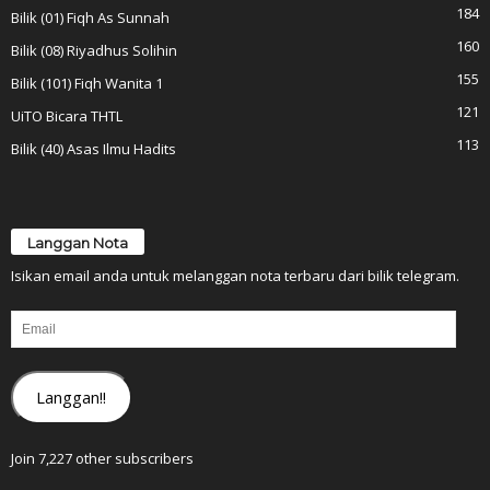
184
Bilik (01) Fiqh As Sunnah
160
Bilik (08) Riyadhus Solihin
155
Bilik (101) Fiqh Wanita 1
121
UiTO Bicara THTL
113
Bilik (40) Asas Ilmu Hadits
Langgan Nota
Isikan email anda untuk melanggan nota terbaru dari bilik telegram.
Email
Langgan!!
Join 7,227 other subscribers