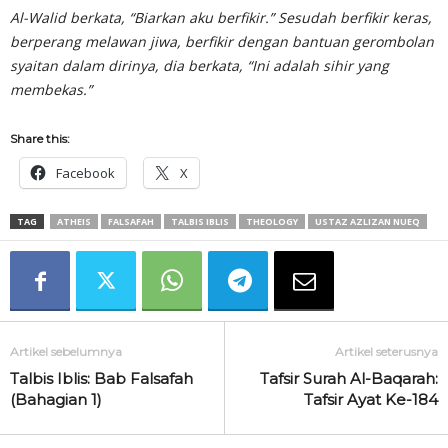
Al-Walid berkata, “Biarkan aku berfikir.” Sesudah berfikir keras,
berperang melawan jiwa, berfikir dengan bantuan gerombolan
syaitan dalam dirinya, dia berkata, “Ini adalah sihir yang
membekas.”
Share this:
Facebook
X
TAG
ATHEIS
FALSAFAH
TALBIS IBLIS
THEOLOGY
USTAZ AZLIZAN NUEQ
Artikel sebelumnya
Artikel seterusnya
Talbis Iblis: Bab Falsafah
Tafsir Surah Al-Baqarah:
(Bahagian 1)
Tafsir Ayat Ke-184