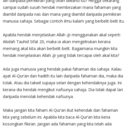
diri daripada pemikiran yang telah diwarisi itu? Hingga sekarang
sampai sudah susah hendak membezakan mana fahaman yang
diambil daripada nas dan mana yang diambil daripada pemikiran
manusia sahaja. Sebagai contoh ilmu kalam yang berbelit-belit itu.
Apabila hendak menjelaskan Allah ‎ﷻ menggunakan akal seperti
Akidah Tauhid Sifat 20, maka ia akan mengelirukan kerana
memang akal kita akan berbelit-belit. Bagaimana mungkin kita
hendak menjelaskan Allah‎ ﷻ yang tidak tercapai oleh akal kita?
Ada juga manusia yang hendak pakai fahaman dia sahaja. Kalau
ayat Al-Qur’an dan hadith itu lain daripada fahaman dia, maka dia
tolak. Atau dia takwil supaya selari dengan kehendaknya juga. Ini
kerana dia hendak mengikut nafsunya sahaja. Dia tidak dapat lari
daripada menolak kehendak nafsunya.
Maka jangan kita faham Al-Qur’an ikut kehendak dan fahaman
kita yang sebelum ini. Apabila kita baca Al-Qur’an kita kena
kosongkan fikiran. Jangan ada fahaman yang kita telah ada