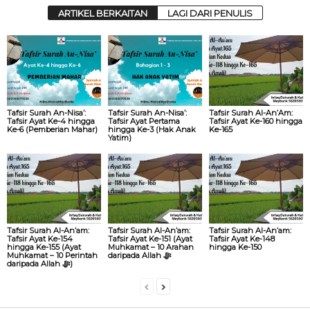
ARTIKEL BERKAITAN
LAGI DARI PENULIS
Tafsir Surah An-Nisa’:
Tafsir Surah An-Nisa’:
Tafsir Surah Al-An’Am:
Tafsir Ayat Ke-4 hingga
Tafsir Ayat Pertama
Tafsir Ayat Ke-160 hingga
Ke-6 (Pemberian Mahar)
hingga Ke-3 (Hak Anak
Ke-165
Yatim)
Tafsir Surah Al-An’am:
Tafsir Surah Al-An’am:
Tafsir Surah Al-An’am:
Tafsir Ayat Ke-154
Tafsir Ayat Ke-151 (Ayat
Tafsir Ayat Ke-148
hingga Ke-155 (Ayat
Muhkamat – 10 Arahan
hingga Ke-150
Muhkamat – 10 Perintah
daripada Allah ‎ﷻ
daripada Allah ‎ﷻ)