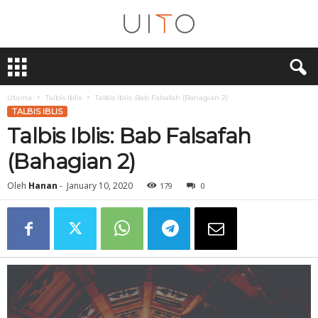
U
i
T
O
Utama
Talbis Iblis
Talbis Iblis: Bab Falsafah (Bahagian 2)
TALBIS IBLIS
Talbis Iblis: Bab Falsafah
(Bahagian 2)
Oleh
Hanan
-
January 10, 2020
179
0