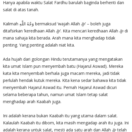
Hanya apabila waktu Salat Fardhu barulah baginda berhenti dan
salat di atas tanah.
Kalimah وَجْهُ اللَّهِ bermaksud ‘wajah Allah ‎ﷻ’ – boleh juga
ditafsirkan ‘keredhaan Allah ‎ﷻ’. Kita mencari keredhaan Allah ‎ﷻ di
mana sahaja kita berada. Arah mana kita menghadap tidak
penting. Yang penting adalah niat kita.
Ada hujah dari golongan Hindu terutamanya yang mengatakan
kita umat Islam pun menyembah batu (Hajarul Aswad). Mereka
kata kita menyembah berhala juga macam mereka, jadi tidak
perlulah hendak kutuk mereka. Kita kena sedar bahawa kita tidak
menyembah Hajarul Aswad itu. Pernah Hajarul Aswad dicuri
selama beberapa tahun, namun umat Islam tetap salat
menghadap arah Kaabah juga.
Ini adalah kerana bukan Kaabah itu yang utama dalam salat.
Kalaulah Kaabah itu dibom, kita masih mengadap arah itu juga. Ini
adalah kerana untuk salat, mesti ada satu arah dan Allah ‎ﷻ telah