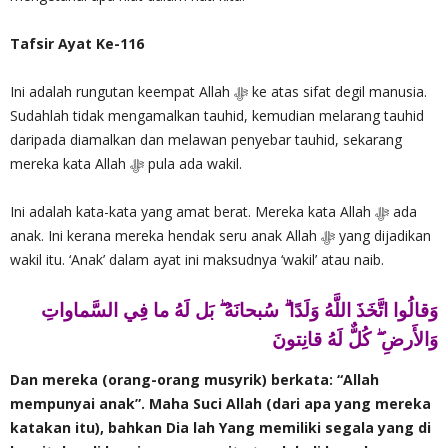
Tafsir Ayat Ke-116
Ini adalah rungutan keempat Allah ‎ﷻ ke atas sifat degil manusia.
Sudahlah tidak mengamalkan tauhid, kemudian melarang tauhid
daripada diamalkan dan melawan penyebar tauhid, sekarang
mereka kata Allah‎ ﷻ pula ada wakil.
Ini adalah kata-kata yang amat berat. Mereka kata Allah ‎ﷻ ada
anak. Ini kerana mereka hendak seru anak Allah ‎ﷻ yang dijadikan
wakil itu. ‘Anak’ dalam ayat ini maksudnya ‘wakil’ atau naib.
وَقالُوا اتَّخَذَ اللَّهُ وَلَدًا ۗ سُبحانَهُ ۖ بَل لَهُ ما فِي السَّماواتِ
وَالأَرضِ ۖ كُلٌّ لَهُ قانِتونَ
Dan mereka (orang-orang musyrik) berkata: “Allah
mempunyai anak”. Maha Suci Allah (dari apa yang mereka
katakan itu), bahkan Dia lah Yang memiliki segala yang di