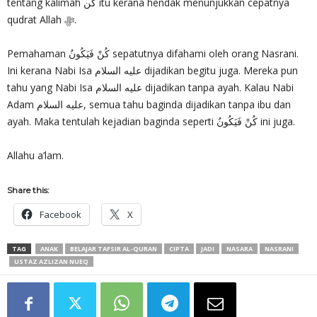
tentang kalimah كن itu kerana hendak menunjukkan cepatnya
qudrat Allah ‎ﷻ.
Pemahaman كُنْ فَيَكُونُ sepatutnya difahami oleh orang Nasrani.
Ini kerana Nabi Isa عليه السلام dijadikan begitu juga. Mereka pun
tahu yang Nabi Isa عليه السلام dijadikan tanpa ayah. Kalau Nabi
Adam عليه السلام, semua tahu baginda dijadikan tanpa ibu dan
ayah. Maka tentulah kejadian baginda seperti كُنْ فَيَكُونُ ini juga.
Allahu a’lam.
Share this:
Facebook
X
TAG
ANAK
BELAJAR TAFSIR AL-QURAN
CIPTA
JADI
NASARA
NASRANI
USTAZ AZLIZAN NUEQ