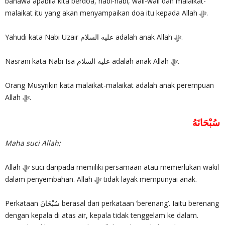
bahawa apabila kita berdoa, nabi-nabi, wali-wali dan malaikat-
malaikat itu yang akan menyampaikan doa itu kepada Allah ‎ﷻ.
Yahudi kata Nabi Uzair عليه السلام adalah anak Allah ‎ﷻ.
Nasrani kata Nabi Isa عليه السلام adalah anak Allah ‎ﷻ.
Orang Musyrikin kata malaikat-malaikat adalah anak perempuan
Allah ‎ﷻ.
سُبْحَانَهُ
Maha suci Allah;
Allah ‎ﷻ suci daripada memiliki persamaan atau memerlukan wakil
dalam penyembahan. Allah ‎ﷻ tidak layak mempunyai anak.
Perkataan سُبْحَانَ berasal dari perkataan ‘berenang’. Iaitu berenang
dengan kepala di atas air, kepala tidak tenggelam ke dalam.