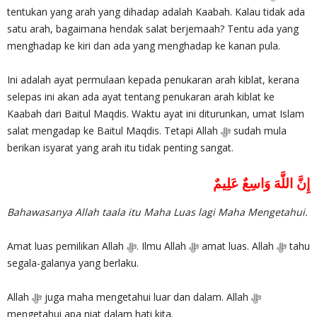
tentukan yang arah yang dihadap adalah Kaabah. Kalau tidak ada
satu arah, bagaimana hendak salat berjemaah? Tentu ada yang
menghadap ke kiri dan ada yang menghadap ke kanan pula.
Ini adalah ayat permulaan kepada penukaran arah kiblat, kerana
selepas ini akan ada ayat tentang penukaran arah kiblat ke
Kaabah dari Baitul Maqdis. Waktu ayat ini diturunkan, umat Islam
salat mengadap ke Baitul Maqdis. Tetapi Allah ‎ﷻ sudah mula
berikan isyarat yang arah itu tidak penting sangat.
إِنَّ اللَّهَ وَاسِعٌ عَلِيمٌ
Bahawasanya Allah taala itu Maha Luas lagi Maha Mengetahui.
Amat luas pemilikan Allah ‎ﷻ. Ilmu Allah ‎ﷻ amat luas. Allah ‎ﷻ tahu
segala-galanya yang berlaku.
Allah ‎ﷻ juga maha mengetahui luar dan dalam. Allah ‎ﷻ
mengetahui apa niat dalam hati kita.