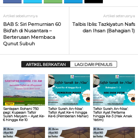
Artikel sebelumnya
Artikel seterusnya
BAB 5: Siri Pemurnian 60
Talbis Iblis: Tazkiyatun Nafs
Bid’ah di Nusantara –
dan Ihsan (Bahagian 1)
Berterusan Membaca
Qunut Subuh
ARTIKEL BERKAITAN
LAGI DARI PENULIS
Santapan Rohani 750
Tafsir Surah An-Nisa’:
Tafsir Surah An-Nisa’:
pagi: Kupasan Tafsir
Tafsir Ayat Ke-4 hingga
Tafsir Ayat Pertama
Surah Maryam – Ayat Ke-
Ke-6 (Pemberian Mahar)
hingga Ke-3 (Hak Anak
6 hingga Ke-10
Yatim)