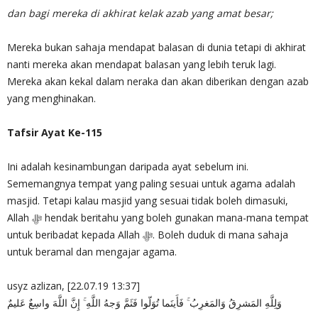
dan bagi mereka di akhirat kelak azab yang amat besar;
Mereka bukan sahaja mendapat balasan di dunia tetapi di akhirat
nanti mereka akan mendapat balasan yang lebih teruk lagi.
Mereka akan kekal dalam neraka dan akan diberikan dengan azab
yang menghinakan.
Tafsir Ayat Ke-115
Ini adalah kesinambungan daripada ayat sebelum ini.
Sememangnya tempat yang paling sesuai untuk agama adalah
masjid. Tetapi kalau masjid yang sesuai tidak boleh dimasuki,
Allah ‎ﷻ hendak beritahu yang boleh gunakan mana-mana tempat
untuk beribadat kepada Allah ‎ﷻ. Boleh duduk di mana sahaja
untuk beramal dan mengajar agama.
usyz azlizan, [22.07.19 13:37]
وَلِلَّهِ المَشرِقُ وَالمَغرِبُ ۚ فَأَينَما تُوَلّوا فَثَمَّ وَجهُ اللَّهِ ۚ إِنَّ اللَّهَ واسِعٌ عَليمٌ