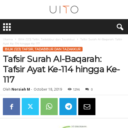
U
i
T
O
Utama
Bilik (123) Tafsir, Tadabbur dan Tazakkur
Tafsir Surah Al-Baqarah: Tafsir
Ayat Ke-114 hingga Ke-117
BILIK (123) TAFSIR, TADABBUR DAN TAZAKKUR
Tafsir Surah Al-Baqarah:
Tafsir Ayat Ke-114 hingga Ke-
117
Oleh
Norsiah M
-
October 18, 2019
1296
0