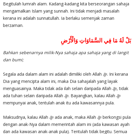
Begitulah lumrah alam. Kadang-kadang kita berseorangan sahaja
mengamalkan Islam yang sunnah. Ini tidak menjadi masalah
kerana ini adalah sunnatullah. Ia berlaku semenjak zaman
berzaman.
بَلْ لَهُ مَا فِي السَّمَاوَاتِ وَالْأَرْضِ
Bahkan sebenarnya milik-Nya sahaja apa sahaja yang di langit
dan bumi;
Segala ada dalam alam ini adalah dimiliki oleh Allah ‎ﷻ. Ini kerana
Dia yang mencipta alam ini, maka Dia sahajalah yang layak
menguasainya. Maka tidak ada ilah selain daripada Allah ‎ﷻ, tidak
ada tuhan selain daripada Allah ‎ﷻ. Bayangkan, kalau Allah ‎ﷻ
mempunyai anak, tentulah anak itu ada kawasannya pula.
Maksudnya, kalau Allah ‎ﷻ ada anak, maka Allah ‎ﷻ berkongsi pula
dengan anak-Nya dalam memerintah alam ini (ada kawasan ayah
dan ada kawasan anak-anak pula). Tentulah tidak begitu. Semua