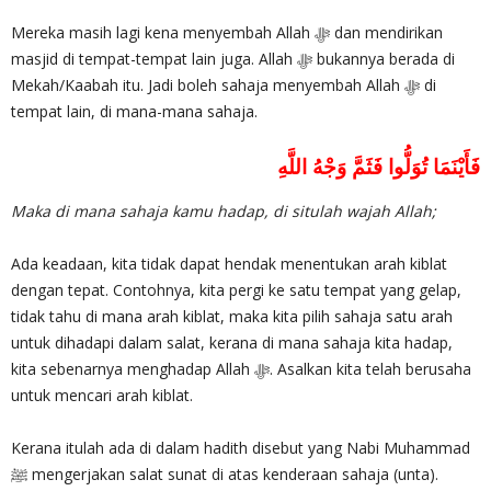
Mereka masih lagi kena menyembah Allah ‎ﷻ dan mendirikan
masjid di tempat-tempat lain juga. Allah ‎ﷻ bukannya berada di
Mekah/Kaabah itu. Jadi boleh sahaja menyembah Allah ‎ﷻ di
tempat lain, di mana-mana sahaja.
فَأَيْنَمَا تُوَلُّوا فَثَمَّ وَجْهُ اللَّهِ
Maka di mana sahaja kamu hadap, di situlah wajah Allah;
Ada keadaan, kita tidak dapat hendak menentukan arah kiblat
dengan tepat. Contohnya, kita pergi ke satu tempat yang gelap,
tidak tahu di mana arah kiblat, maka kita pilih sahaja satu arah
untuk dihadapi dalam salat, kerana di mana sahaja kita hadap,
kita sebenarnya menghadap Allah ‎ﷻ. Asalkan kita telah berusaha
untuk mencari arah kiblat.
Kerana itulah ada di dalam hadith disebut yang Nabi Muhammad
ﷺ mengerjakan salat sunat di atas kenderaan sahaja (unta).