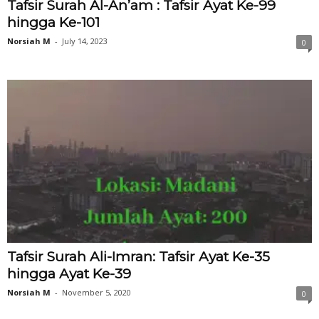
Tafsir Surah Al-An’am : Tafsir Ayat Ke-99
hingga Ke-101
Norsiah M
-
July 14, 2023
0
Tafsir Surah Ali-Imran: Tafsir Ayat Ke-35
hingga Ayat Ke-39
Norsiah M
-
November 5, 2020
0