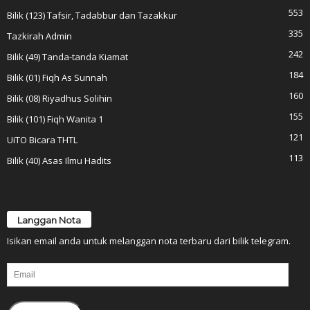
553
Bilik (123) Tafsir, Tadabbur dan Tazakkur
335
Tazkirah Admin
242
Bilik (49) Tanda-tanda Kiamat
184
Bilik (01) Fiqh As Sunnah
160
Bilik (08) Riyadhus Solihin
155
Bilik (101) Fiqh Wanita 1
121
UiTO Bicara THTL
113
Bilik (40) Asas Ilmu Hadits
Langgan Nota
Isikan email anda untuk melanggan nota terbaru dari bilik telegram.
Email