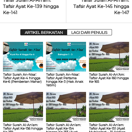
Tafsir Surah Al-An’am:
Tafsir Surah Al-An’am:
Tafsir Ayat Ke-139 hingga
Tafsir Ayat Ke-145 hingga
Ke-141
Ke-147
ARTIKEL BERKAITAN
LAGI DARI PENULIS
Tafsir Surah An-Nisa’:
Tafsir Surah An-Nisa’:
Tafsir Surah Al-An’Am:
Tafsir Ayat Ke-4 hingga
Tafsir Ayat Pertama
Tafsir Ayat Ke-160 hingga
Ke-6 (Pemberian Mahar)
hingga Ke-3 (Hak Anak
Ke-165
Yatim)
Tafsir Surah Al-An’am:
Tafsir Surah Al-An’am:
Tafsir Surah Al-An’am:
Tafsir Ayat Ke-156 hingga
Tafsir Ayat Ke-154
Tafsir Ayat Ke-151 (Ayat