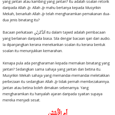
yang jantan atau kambing yang jantan? Itu adalah soalan retorik
daripada Allah ‎ﷻ. Allah ‎ﷻ mahu bertanya kepada Musyrikin
Mekah, benarkah Allah ‎ﷻ telah mengharamkan pemakanan dua-
dua jenis binatang itu?
Bacaan perkataan آلذَّكَرَيْنِ itu dalam tajwid adalah pembacaan
yang berlainan daripada biasa. Sila dengar bacaan qari dari audio.
Ia dipanjangkan kerana menekankan soalan itu kerana bentuk
soalan itu menunjukkan kemarahan.
Kenapa pula ada pengharaman kepada memakan binatang yang
jantan? Sedangkan sama sahaja yang jantan dan betina itu.
Musyrikin Mekah sahaja yang memandai-memandai meletakkan
perbezaan itu sedangkan Allah ‎ﷻ tidak pernah membezakannya.
Jantan atau betina boleh dimakan sebenarnya. Yang
mengharamkan itu hanyalah ajaran daripada syaitan supaya
mereka menjadi sesat.
أَمِ الْأُنثَيَيْنِ