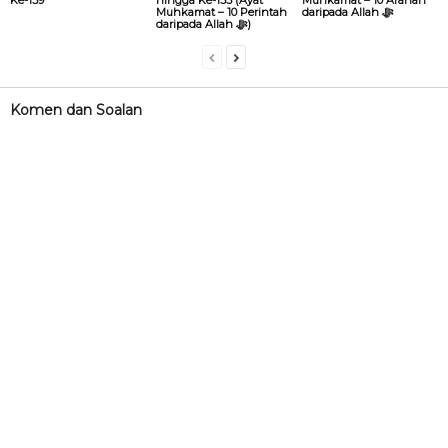
Ke-159
hingga Ke-155 (Ayat
Muhkamat – 10 Arahan
Muhkamat – 10 Perintah
daripada Allah ‎ﷻ
daripada Allah ‎ﷻ)
Komen dan Soalan