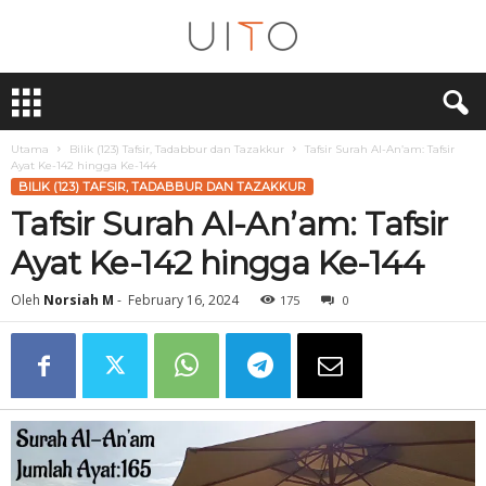
U
i
T
O
Utama
Bilik (123) Tafsir, Tadabbur dan Tazakkur
Tafsir Surah Al-An’am: Tafsir
Ayat Ke-142 hingga Ke-144
BILIK (123) TAFSIR, TADABBUR DAN TAZAKKUR
Tafsir Surah Al-An’am: Tafsir
Ayat Ke-142 hingga Ke-144
Oleh
Norsiah M
-
February 16, 2024
175
0