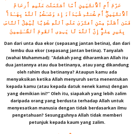
حَرَّمَ أَمِ ٱلأُنثَيَينِ أَمَّا ٱشتَمَلَت عَلَيهِ أَرحَامُ
ٱلأُنثَيَينِ‌ۖ أَم ڪُنتُم شُہَدَآءَ إِذ وَصَّٮٰڪُمُ ٱللَّهُ بِهَـٰذَا‌ۚ
فَمَن أَظلَمُ مِمَّنِ ٱفتَرَىٰ عَلَى ٱللَّهِ ڪَذِبًا لِّيُضِلَّ ٱلنَّاسَ
بِغَيرِ عِلمٍ‌ۗ إِنَّ ٱللَّهَ لَا يَہدِى ٱلقَومَ ٱلظَّـٰلِمِينَ
Dan dari unta dua ekor (sepasang jantan betina), dan dari
lembu dua ekor (sepasang jantan betina). Tanyalah
(wahai Muhammad): “Adakah yang diharamkan Allah itu
dua jantannya atau dua betinanya, atau yang dikandung
oleh rahim dua betinanya? Ataupun kamu ada
menyaksikan ketika Allah menyuruh serta menentukan
kepada kamu (atau kepada datuk nenek kamu) dengan
yang demikian ini?” Oleh itu, siapakah yang lebih zalim
daripada orang yang berdusta terhadap Allah untuk
menyesatkan manusia dengan tidak berdasarkan ilmu
pengetahuan? Sesungguhnya Allah tidak memberi
petunjuk kepada kaum yang zalim.