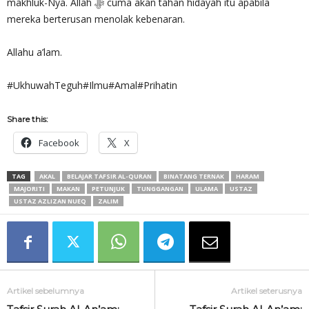
makhluk-Nya. Allah ‎ﷻ cuma akan tahan hidayah itu apabila
mereka berterusan menolak kebenaran.
Allahu a’lam.
#UkhuwahTeguh#Ilmu#Amal#Prihatin
Share this:
Facebook
X
TAG
AKAL
BELAJAR TAFSIR AL-QURAN
BINATANG TERNAK
HARAM
MAJORITI
MAKAN
PETUNJUK
TUNGGANGAN
ULAMA
USTAZ
USTAZ AZLIZAN NUEQ
ZALIM
Artikel sebelumnya
Artikel seterusnya