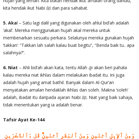
hujah yang lemah. Kita bukan hendak ikut amalan orang dahulu,
kita hendak ikut Nabi ﷺ dan para sahabat.
5. Aka
l – Satu lagi dalil yang digunakan oleh ahlul bid’ah adalah
‘akal’. Mereka menggunakan hujah akal mereka untuk
membenarkan sesuatu perkara. Selalunya mereka gunakan hujah
‘takkan’: “Takkan lah salah kalau buat begitu”, “Benda baik tu.. apa
salahnya?”.
6. Niat
– Ahli bid’ah akan kata, tentu Allah ‎ﷻ akan beri pahala
kalau mereka niat ikhlas dalam melakukan ibadat itu. Ini juga
adalah hujah yang amat bathil. Banyak dalam Al-Qur’an
menyatakan amalan hendaklah ikhlas dan soleh. Makna ‘soleh’
adalah, ibadat itu daripada ajaran Nabi ﷺ. Niat yang baik sahaja,
tidak menentukan yang ia adalah benar.
Tafsir Ayat Ke-144
وَمِنَ ٱلإِبِلِ ٱثنَينِ وَمِنَ ٱلبَقَرِ ٱثنَينِ‌ۗ قُل ءَآلذَّڪَرَينِ