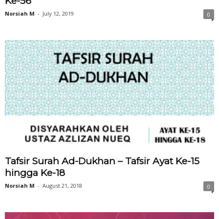
Ke-56
Norsiah M
-
July 12, 2019
0
Tafsir Surah Ad-Dukhan – Tafsir Ayat Ke-15
hingga Ke-18
Norsiah M
-
August 21, 2018
0