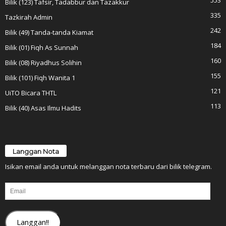
Bilik (123) Tafsir, Tadabbur dan Tazakkur
335
Tazkirah Admin
242
Bilik (49) Tanda-tanda Kiamat
184
Bilik (01) Fiqh As Sunnah
160
Bilik (08) Riyadhus Solihin
155
Bilik (101) Fiqh Wanita 1
121
UiTO Bicara THTL
113
Bilik (40) Asas Ilmu Hadits
Langgan Nota
Isikan email anda untuk melanggan nota terbaru dari bilik telegram.
Email
Langgan!!