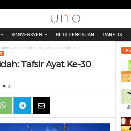
KONVENSYEN
BILIK PENGAJIAN
PANELIS
Tafsir Surah Al-Maidah: Tafsir Ayat Ke-30 hingga Ke-33
Po
UR
idah: Tafsir Ayat Ke-30
0