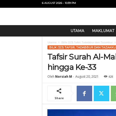
6 AUGUST 2026 - 10:39 PM
U
UTAMA
MAKLUMAT
i
T
Utama
Bilik (123) Tafsir, Tadabbur dan Tazakkur
O
BILIK (123) TAFSIR, TADABBUR DAN TAZAKK
Tafsir Surah Al-Ma
hingga Ke-33
Oleh
Norsiah M
-
August 20, 2021
428
Share