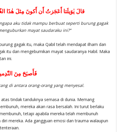
قالَ يٰوَيلَتا أَعَجَزتُ أَن أَكونَ مِثلَ هٰذَا ال
mengapa aku tidak mampu berbuat seperti burung gagak
t menguburkan mayat saudaraku ini?”
 burung gagak itu, maka Qabil telah mendapat ilham dan
agak itu dan mengebumikan mayat saudaranya Habil. Maka
an ini.
فَأَصبَحَ مِنَ النّٰدِمي
orang di antara orang-orang yang menyesal.
i atas tindak tanduknya semasa di dunia. Memang
embunuh, mereka akan rasa bersalah. Ini turut berlaku
 membunuh, tetapi apabila mereka telah membunuh
am diri mereka. Ada gangguan emosi dan trauma walaupun
tenteraan.