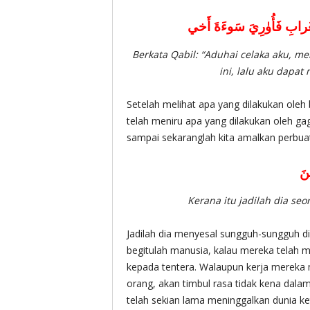
غُرابِ فَأُوٰرِيَ سَوءَةَ أَخي
Berkata Qabil: “Aduhai celaka aku, 
ini, lalu aku dapa
Setelah melihat apa yang dilakukan oleh
telah meniru apa yang dilakukan oleh g
sampai sekaranglah kita amalkan perbuat
نَ
Kerana itu jadilah dia se
Jadilah dia menyesal sungguh-sungguh d
begitulah manusia, kalau mereka telah m
kepada tentera. Walaupun kerja mereka
orang, akan timbul rasa tidak kena dal
telah sekian lama meninggalkan dunia ke