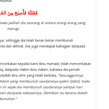
mbunuh.
فَقَتَلَهُ فَأَصبَحَ مِنَ ال
aka jadilah dia seorang di antara orang-orang yang
merugi.
nya, sehingga dia telah benar-benar membunuh
dunia dan akhirat. Dia juga mendapat bahagian daripada
aq, daripada Hakim ibnu Hakim, bahawa dia pernah
dullah ibnu Amr yang telah berkata,
“Sesungguhnya
k Adam yang membunuh saudaranya (yakni Qabil), tiada
umi ini sejak dia membunuh saudaranya sampai hari
an daripada seksaannya. Demikian itu kerana dialah
bunuhan.”