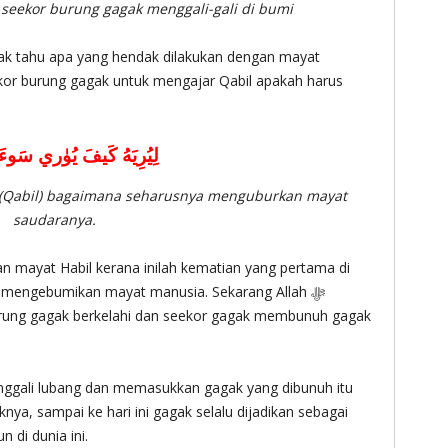
eekor burung gagak menggali-gali di bumi
dak tahu apa yang hendak dilakukan dengan mayat
لِيُرِيَهُ كَيفَ يُوٰري سَوءَ
(Qabil) bagaimana seharusnya menguburkan mayat
saudaranya.
an mayat Habil kerana inilah kematian yang pertama di
a mengebumikan mayat manusia. Sekarang Allah ‎ﷻ
rung gagak berkelahi dan seekor gagak membunuh gagak
nggali lubang dan memasukkan gagak yang dibunuh itu
ya, sampai ke hari ini gagak selalu dijadikan sebagai
di dunia ini.