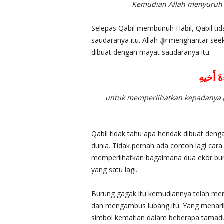
Kemudian Allah menyuruh s
Selepas Qabil membunuh Habil, Qabil ti
saudaranya itu. Allah ‎ﷻ menghantar seekor burung gagak untuk mengajar Qabil apakah harus
dibuat dengan mayat saudaranya itu.
ةَ أَخيهِ
untuk memperlihatkan kepadanya 
Qabil tidak tahu apa hendak dibuat deng
dunia. Tidak pernah ada contoh lagi car
memperlihatkan bagaimana dua ekor bu
yang satu lagi.
Burung gagak itu kemudiannya telah me
dan mengambus lubang itu. Yang menarikn
simbol kematian dalam beberapa tamadun 