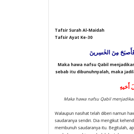
Tafsir Surah Al-Maidah
Tafsir Ayat Ke-30
 فَأَصبَحَ مِنَ الخٰسِرينَ
Maka hawa nafsu Qabil menjadik
sebab itu dibunuhnyalah, maka jadi
َ أَخيهِ
Maka hawa nafsu Qabil menjadi
Walaupun nasihat telah diberi namun h
saudaranya sendiri. Dia mengikut kehen
membunuh saudaranya itu. Begitulah, apa