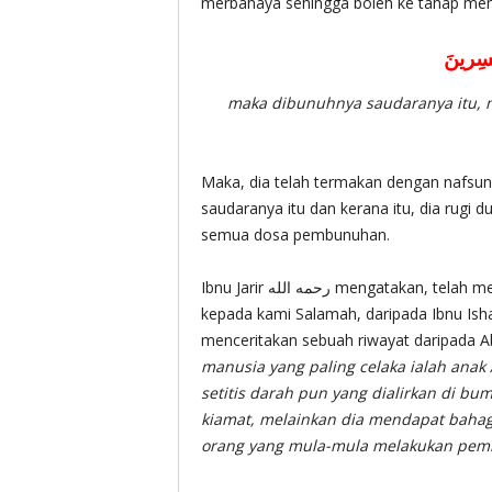
merbahaya sehingga boleh ke tahap me
خٰسِرينَ
maka dibunuhnya saudaranya itu, m
Maka, dia telah termakan dengan nafsu
saudaranya itu dan kerana itu, dia rugi 
semua dosa pembunuhan.
Ibnu Jarir رحمه الله mengatakan, telah menceritakan kepada kami Ibnu Humaid, telah menceritakan
kepada kami Salamah, daripada Ibnu Ish
menceritakan sebuah riwayat daripada Ab
manusia yang paling celaka ialah ana
setitis darah pun yang dialirkan di b
kiamat, melainkan dia mendapat bahagi
orang yang mula-mula melakukan pem