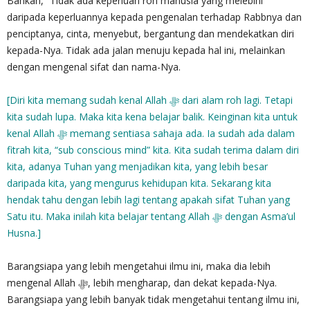
Bahkan, “Tidak ada keperluan roh manusia yang melebihi
daripada keperluannya kepada pengenalan terhadap Rabbnya dan
penciptanya, cinta, menyebut, bergantung dan mendekatkan diri
kepada-Nya. Tidak ada jalan menuju kepada hal ini, melainkan
dengan mengenal sifat dan nama-Nya.
[Diri kita memang sudah kenal Allah ‎ﷻ dari alam roh lagi. Tetapi
kita sudah lupa. Maka kita kena belajar balik. Keinginan kita untuk
kenal Allah ‎ﷻ memang sentiasa sahaja ada. Ia sudah ada dalam
fitrah kita, “sub conscious mind” kita. Kita sudah terima dalam diri
kita, adanya Tuhan yang menjadikan kita, yang lebih besar
daripada kita, yang mengurus kehidupan kita. Sekarang kita
hendak tahu dengan lebih lagi tentang apakah sifat Tuhan yang
Satu itu. Maka inilah kita belajar tentang Allah ‎ﷻ dengan Asma’ul
Husna.]
Barangsiapa yang lebih mengetahui ilmu ini, maka dia lebih
mengenal Allah‎ ﷻ, lebih mengharap, dan dekat kepada-Nya.
Barangsiapa yang lebih banyak tidak mengetahui tentang ilmu ini,