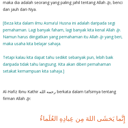
maka dia adalah seorang yang paling jahil tentang Allah ‎ﷻ, benci
dan jauh dari-Nya.
[Beza kita dalam ilmu Asma’ul Husna ini adalah daripada segi
pemahaman. Lagi banyak faham, lagi banyak kita kenal Allah ‎ﷻ.
Namun harus diingatkan yang pemahaman itu Allah‎ ﷻ yang beri,
maka usaha kita belajar sahaja.
Tetapi kalau kita dapat tahu sedikit sebanyak pun, lebih baik
daripada tidak tahu langsung. Kita akan diberi pemahaman
setakat kemampuan kita sahaja.]
Al-Hafiz Ibnu Kathir رحمه الله berkata dalam tafsirnya tentang
firman Allah ‎ﷻ:
إِنَّما يَخشَى اللهَ مِن عِبادِهِ العُلَماءُ