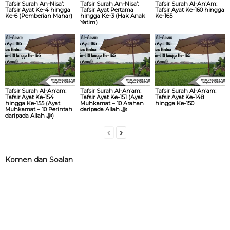
Tafsir Surah An-Nisa’:
Tafsir Surah An-Nisa’:
Tafsir Surah Al-An’Am:
Tafsir Ayat Ke-4 hingga
Tafsir Ayat Pertama
Tafsir Ayat Ke-160 hingga
Ke-6 (Pemberian Mahar)
hingga Ke-3 (Hak Anak
Ke-165
Yatim)
Tafsir Surah Al-An’am:
Tafsir Surah Al-An’am:
Tafsir Surah Al-An’am:
Tafsir Ayat Ke-154
Tafsir Ayat Ke-151 (Ayat
Tafsir Ayat Ke-148
hingga Ke-155 (Ayat
Muhkamat – 10 Arahan
hingga Ke-150
Muhkamat – 10 Perintah
daripada Allah ‎ﷻ
daripada Allah ‎ﷻ)
Komen dan Soalan