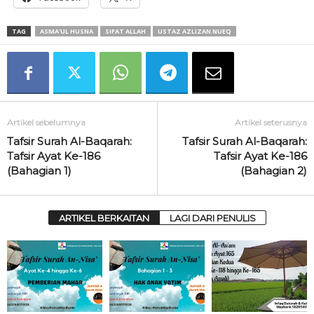
TAG
ASMA'UL HUSNA
SIFAT ALLAH
USTAZ AZLIZAN NUEQ
Artikel sebelumnya
Artikel seterusnya
Tafsir Surah Al-Baqarah:
Tafsir Surah Al-Baqarah:
Tafsir Ayat Ke-186
Tafsir Ayat Ke-186
(Bahagian 1)
(Bahagian 2)
ARTIKEL BERKAITAN
LAGI DARI PENULIS