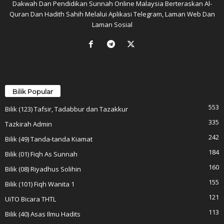
Dakwah Dan Pendidikan Sunnah Online Malaysia Berteraskan Al-
Quran Dan Hadith Sahih Melalui Aplikasi Telegram, Laman Web Dan
Laman Sosial
Bilik Popular
553
Bilik (123) Tafsir, Tadabbur dan Tazakkur
335
Tazkirah Admin
242
Bilik (49) Tanda-tanda Kiamat
184
Bilik (01) Fiqh As Sunnah
160
Bilik (08) Riyadhus Solihin
155
Bilik (101) Fiqh Wanita 1
121
UiTO Bicara THTL
113
Bilik (40) Asas Ilmu Hadits