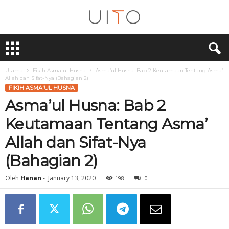
U
i
T
O
Utama
Fikih Asma'ul Husna
Asma’ul Husna: Bab 2 Keutamaan Tentang Asma’
Allah dan Sifat-Nya (Bahagian 2)
FIKIH ASMA'UL HUSNA
Asma’ul Husna: Bab 2
Keutamaan Tentang Asma’
Allah dan Sifat-Nya
(Bahagian 2)
Oleh
Hanan
-
January 13, 2020
198
0