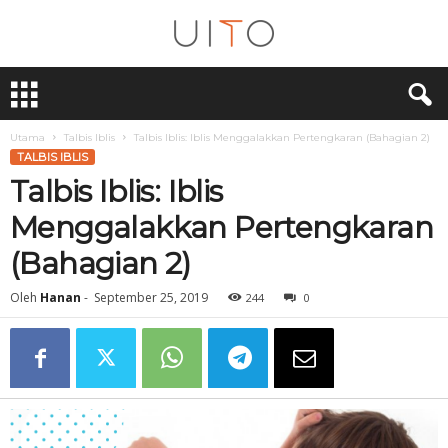
U
i
T
O
Utama
Talbis Iblis
Talbis Iblis: Iblis Menggalakkan Pertengkaran (Bahagian 2)
TALBIS IBLIS
Talbis Iblis: Iblis
Menggalakkan Pertengkaran
(Bahagian 2)
Oleh
Hanan
-
September 25, 2019
244
0