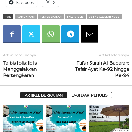
Facebook
X
TAG
KOMUNIKASI
PERTENGKARAN
TALBIS IBLIS
USTAZ AZLIZAN NUEQ
Artikel sebelumnya
Artikel seterusnya
Talbis Iblis: Iblis
Tafsir Surah Al-Baqarah:
Menggalakkan
Tafsir Ayat Ke-92 hingga
Pertengkaran
Ke-94
ARTIKEL BERKAITAN
LAGI DARI PENULIS