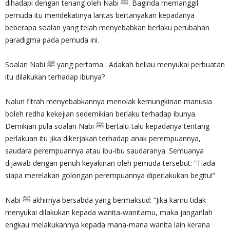
dihadapi dengan tenang oleh Nabi ﷺ. Baginda memanggil
pemuda itu mendekatinya lantas bertanyakan kepadanya
beberapa soalan yang telah menyebabkan berlaku perubahan
paradigma pada pemuda ini.
Soalan Nabi ﷺ yang pertama : Adakah beliau menyukai perbuatan
itu dilakukan terhadap ibunya?
Naluri fitrah menyebabkannya menolak kemungkinan manusia
boleh redha kekejian sedemikian berlaku terhadap ibunya.
Demikian pula soalan Nabi ﷺ bertalu-talu kepadanya tentang
perlakuan itu jika dikerjakan terhadap anak perempuannya,
saudara perempuannya atau ibu-ibu saudaranya. Semuanya
dijawab dengan penuh keyakinan oleh pemuda tersebut: “Tiada
siapa merelakan golongan perempuannya diperlakukan begitu!”
Nabi ﷺ akhirnya bersabda yang bermaksud: “Jika kamu tidak
menyukai dilakukan kepada wanita-wanitamu, maka janganlah
engkau melakukannya kepada mana-mana wanita lain kerana