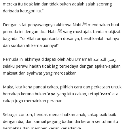
mereka itu tidak lain dan tidak bukan adalah salah seorang
daripada kategori itu.”
Dengan sifat penyayangnya akhirnya Nabi ﷺ mendoakan buat
pemuda ini dengan doa Nabi ﷺ yang mustajab, tanda mukjizat
baginda: “Ya Allah ampunkanlah dosanya, bersihkanlah hatinya
dan sucikanlah kemaluannya!”
Pemuda ini akhirnya didapati oleh Abu Umamah رضي الله عنه
selaku perawi hadith tidak lagi terpedaya dengan ajakan-ajakan
maksiat dan syahwat yang merosakkan.
Maka, kita kena pandai cakap, pilihlah cara dan perkataan untuk
bercakap kerana bukan ‘
apa
‘ yang kita cakap, tetapi ‘
cara
‘ kita
cakap juga memainkan peranan.
Sebagai contoh, hendak menasihatkan anak, cakap baik-baik
dengan dia, dan sambil pegang badan dia kerana sentuhan itu
bermakna dan memberi kesan kepadanya.