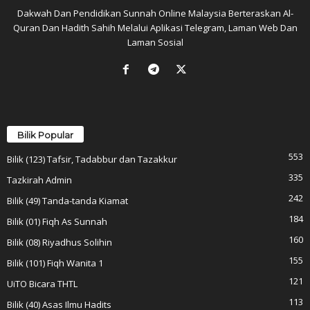
Dakwah Dan Pendidikan Sunnah Online Malaysia Berteraskan Al-
Quran Dan Hadith Sahih Melalui Aplikasi Telegram, Laman Web Dan
Laman Sosial
Bilik Popular
553
Bilik (123) Tafsir, Tadabbur dan Tazakkur
335
Tazkirah Admin
242
Bilik (49) Tanda-tanda Kiamat
184
Bilik (01) Fiqh As Sunnah
160
Bilik (08) Riyadhus Solihin
155
Bilik (101) Fiqh Wanita 1
121
UiTO Bicara THTL
113
Bilik (40) Asas Ilmu Hadits