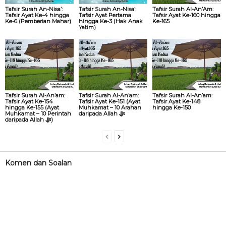
Tafsir Surah An-Nisa’:
Tafsir Surah An-Nisa’:
Tafsir Surah Al-An’Am:
Tafsir Ayat Ke-4 hingga
Tafsir Ayat Pertama
Tafsir Ayat Ke-160 hingga
Ke-6 (Pemberian Mahar)
hingga Ke-3 (Hak Anak
Ke-165
Yatim)
Tafsir Surah Al-An’am:
Tafsir Surah Al-An’am:
Tafsir Surah Al-An’am:
Tafsir Ayat Ke-154
Tafsir Ayat Ke-151 (Ayat
Tafsir Ayat Ke-148
hingga Ke-155 (Ayat
Muhkamat – 10 Arahan
hingga Ke-150
Muhkamat – 10 Perintah
daripada Allah ‎ﷻ
daripada Allah ‎ﷻ)
Komen dan Soalan