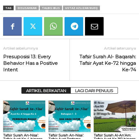
TAG
DISUSAHKAN
TALBIS IBLIS
USTAZ AZLIZAN NUEQ
Artikel sebelumnya
Artikel seterusnya
Presuposisi 13: Every
Tafsir Surah Al- Baqarah:
Behavior Has a Positive
Tafsir Ayat Ke-72 hingga
Intent
Ke-74
ARTIKEL BERKAITAN
LAGI DARI PENULIS
Tafsir Surah An-Nisa’:
Tafsir Surah An-Nisa’:
Tafsir Surah Al-An’Am:
Tafsir Ayat Ke-4 hingga
Tafsir Ayat Pertama
Tafsir Ayat Ke-160 hingga