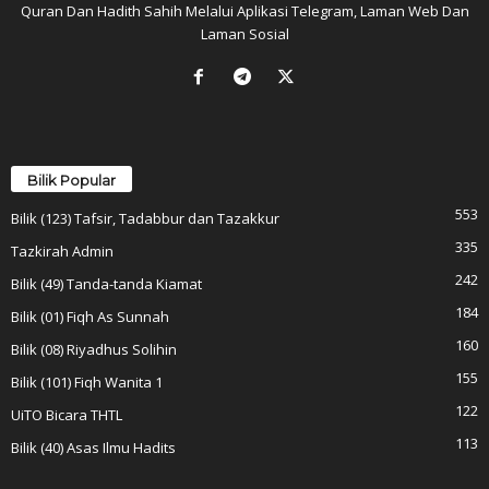
Quran Dan Hadith Sahih Melalui Aplikasi Telegram, Laman Web Dan
Laman Sosial
Bilik Popular
553
Bilik (123) Tafsir, Tadabbur dan Tazakkur
335
Tazkirah Admin
242
Bilik (49) Tanda-tanda Kiamat
184
Bilik (01) Fiqh As Sunnah
160
Bilik (08) Riyadhus Solihin
155
Bilik (101) Fiqh Wanita 1
122
UiTO Bicara THTL
113
Bilik (40) Asas Ilmu Hadits