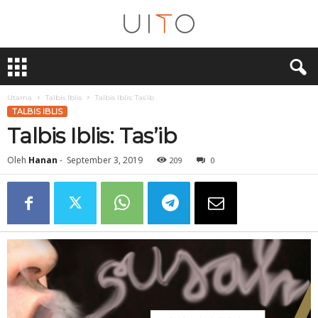
U
i
T
O
Utama
Talbis Iblis
Talbis Iblis: Tas’ib
TALBIS IBLIS
Talbis Iblis: Tas’ib
Oleh
Hanan
-
September 3, 2019
209
0