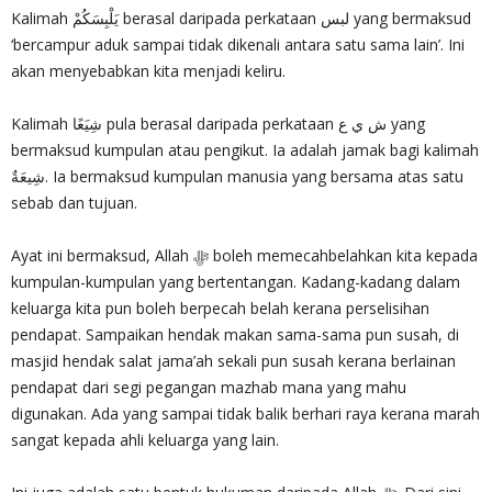
Kalimah يَلْبِسَكُمْ berasal daripada perkataan لبس yang bermaksud
‘bercampur aduk sampai tidak dikenali antara satu sama lain’. Ini
akan menyebabkan kita menjadi keliru.
Kalimah شِيَعًا pula berasal daripada perkataan ش ي ع yang
bermaksud kumpulan atau pengikut. Ia adalah jamak bagi kalimah
شِيعَةٌ. Ia bermaksud kumpulan manusia yang bersama atas satu
sebab dan tujuan.
Ayat ini bermaksud, Allah ‎ﷻ boleh memecahbelahkan kita kepada
kumpulan-kumpulan yang bertentangan. Kadang-kadang dalam
keluarga kita pun boleh berpecah belah kerana perselisihan
pendapat. Sampaikan hendak makan sama-sama pun susah, di
masjid hendak salat jama’ah sekali pun susah kerana berlainan
pendapat dari segi pegangan mazhab mana yang mahu
digunakan. Ada yang sampai tidak balik berhari raya kerana marah
sangat kepada ahli keluarga yang lain.