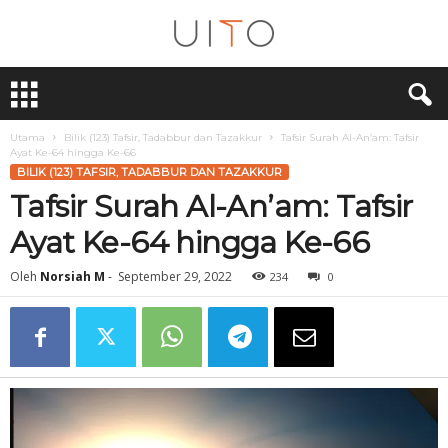
U
i
T
O
Utama
Bilik (123) Tafsir, Tadabbur dan Tazakkur
Tafsir Surah Al-An’am: Tafsir
Ayat Ke-64 hingga Ke-66
BILIK (123) TAFSIR, TADABBUR DAN TAZAKKUR
Tafsir Surah Al-An’am: Tafsir
Ayat Ke-64 hingga Ke-66
Oleh
Norsiah M
-
September 29, 2022
234
0