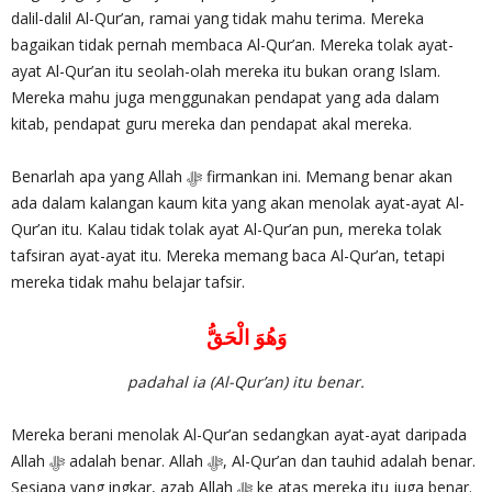
dalil-dalil Al-Qur’an, ramai yang tidak mahu terima. Mereka
bagaikan tidak pernah membaca Al-Qur’an. Mereka tolak ayat-
ayat Al-Qur’an itu seolah-olah mereka itu bukan orang Islam.
Mereka mahu juga menggunakan pendapat yang ada dalam
kitab, pendapat guru mereka dan pendapat akal mereka.
Benarlah apa yang Allah ‎ﷻ firmankan ini. Memang benar akan
ada dalam kalangan kaum kita yang akan menolak ayat-ayat Al-
Qur’an itu. Kalau tidak tolak ayat Al-Qur’an pun, mereka tolak
tafsiran ayat-ayat itu. Mereka memang baca Al-Qur’an, tetapi
mereka tidak mahu belajar tafsir.
وَهُوَ الْحَقُّ
padahal ia (Al-Qur’an) itu benar.
Mereka berani menolak Al-Qur’an sedangkan ayat-ayat daripada
Allah ‎ﷻ adalah benar. Allah ‎ﷻ, Al-Qur’an dan tauhid adalah benar.
Sesiapa yang ingkar, azab Allah ‎ﷻ ke atas mereka itu juga benar.