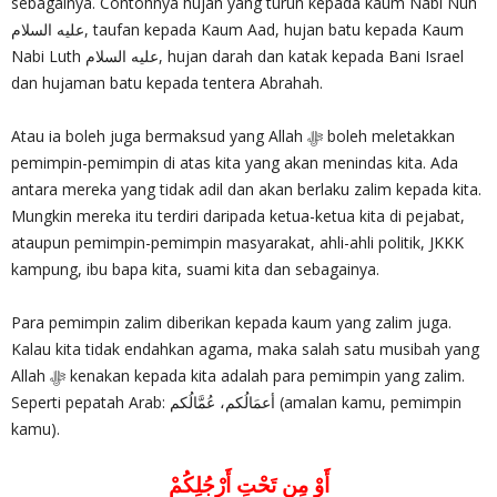
sebagainya. Contohnya hujan yang turun kepada kaum Nabi Nuh
عليه السلام, taufan kepada Kaum Aad, hujan batu kepada Kaum
Nabi Luth عليه السلام, hujan darah dan katak kepada Bani Israel
dan hujaman batu kepada tentera Abrahah.
Atau ia boleh juga bermaksud yang Allah ‎ﷻ boleh meletakkan
pemimpin-pemimpin di atas kita yang akan menindas kita. Ada
antara mereka yang tidak adil dan akan berlaku zalim kepada kita.
Mungkin mereka itu terdiri daripada ketua-ketua kita di pejabat,
ataupun pemimpin-pemimpin masyarakat, ahli-ahli politik, JKKK
kampung, ibu bapa kita, suami kita dan sebagainya.
Para pemimpin zalim diberikan kepada kaum yang zalim juga.
Kalau kita tidak endahkan agama, maka salah satu musibah yang
Allah ‎ﷻ kenakan kepada kita adalah para pemimpin yang zalim.
Seperti pepatah Arab: أعمَالُكم، عُمَّالُكم (amalan kamu, pemimpin
kamu).
أَوْ مِن تَحْتِ أَرْجُلِكُمْ