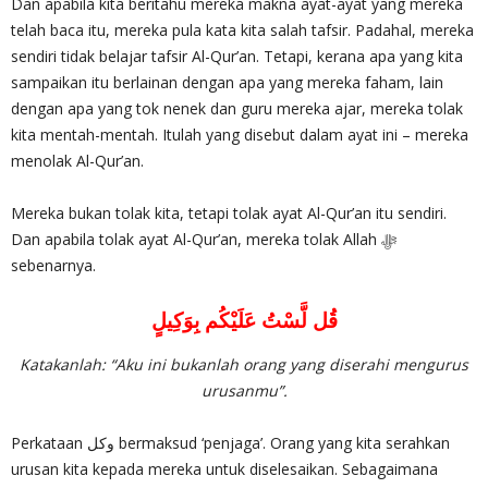
Dan apabila kita beritahu mereka makna ayat-ayat yang mereka
telah baca itu, mereka pula kata kita salah tafsir. Padahal, mereka
sendiri tidak belajar tafsir Al-Qur’an. Tetapi, kerana apa yang kita
sampaikan itu berlainan dengan apa yang mereka faham, lain
dengan apa yang tok nenek dan guru mereka ajar, mereka tolak
kita mentah-mentah. Itulah yang disebut dalam ayat ini – mereka
menolak Al-Qur’an.
Mereka bukan tolak kita, tetapi tolak ayat Al-Qur’an itu sendiri.
Dan apabila tolak ayat Al-Qur’an, mereka tolak Allah ‎ﷻ
sebenarnya.
قُل لَّسْتُ عَلَيْكُم بِوَكِيلٍ
Katakanlah: “Aku ini bukanlah orang yang diserahi mengurus
urusanmu”.
Perkataan وكل bermaksud ‘penjaga’. Orang yang kita serahkan
urusan kita kepada mereka untuk diselesaikan. Sebagaimana