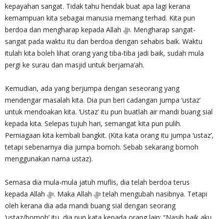
kepayahan sangat. Tidak tahu hendak buat apa lagi kerana
kemampuan kita sebagai manusia memang terhad. Kita pun
berdoa dan mengharap kepada Allah ‎ﷻ. Mengharap sangat-
sangat pada waktu itu dan berdoa dengan sehabis baik. Waktu
itulah kita boleh lihat orang yang tiba-tiba jadi baik, sudah mula
pergi ke surau dan masjid untuk berjama’ah.
Kemudian, ada yang berjumpa dengan seseorang yang
mendengar masalah kita. Dia pun beri cadangan jumpa ‘ustaz’
untuk mendoakan kita. ‘Ustaz’ itu pun buatlah air mandi buang sial
kepada kita. Selepas tujuh hari, semangat kita pun pulih.
Perniagaan kita kembali bangkit. (Kita kata orang itu jumpa ‘ustaz’,
tetapi sebenarnya dia jumpa bomoh. Sebab sekarang bomoh
menggunakan nama ustaz).
Semasa dia mula-mula jatuh muflis, dia telah berdoa terus
kepada Allah ‎ﷻ. Maka Allah ‎ﷻ telah mengubah nasibnya. Tetapi
oleh kerana dia ada mandi buang sial dengan seorang
‘ustaz/bomoh’ itu, dia pun kata kepada orang lain: “Nasib baik aku