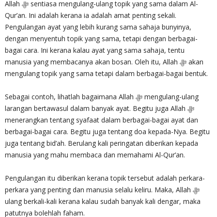
Allah ‎ﷻ sentiasa mengulang-ulang topik yang sama dalam Al-
Qur’an. Ini adalah kerana ia adalah amat penting sekali.
Pengulangan ayat yang lebih kurang sama sahaja bunyinya,
dengan menyentuh topik yang sama, tetapi dengan berbagai-
bagai cara. Ini kerana kalau ayat yang sama sahaja, tentu
manusia yang membacanya akan bosan. Oleh itu, Allah ‎ﷻ akan
mengulang topik yang sama tetapi dalam berbagai-bagai bentuk.
Sebagai contoh, lihatlah bagaimana Allah ‎ﷻ mengulang-ulang
larangan bertawasul dalam banyak ayat. Begitu juga Allah ‎ﷻ
menerangkan tentang syafaat dalam berbagai-bagai ayat dan
berbagai-bagai cara. Begitu juga tentang doa kepada-Nya. Begitu
juga tentang bid’ah. Berulang kali peringatan diberikan kepada
manusia yang mahu membaca dan memahami Al-Qur’an.
Pengulangan itu diberikan kerana topik tersebut adalah perkara-
perkara yang penting dan manusia selalu keliru. Maka, Allah ‎ﷻ
ulang berkali-kali kerana kalau sudah banyak kali dengar, maka
patutnya bolehlah faham.