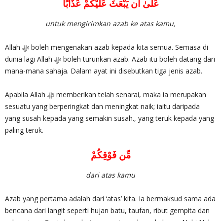
عَلَىٰ أَن يَبْعَثَ عَلَيْكُمْ عَذَابًا
untuk mengirimkan azab ke atas kamu,
Allah ‎ﷻ boleh mengenakan azab kepada kita semua. Semasa di
dunia lagi Allah ‎ﷻ boleh turunkan azab. Azab itu boleh datang dari
mana-mana sahaja. Dalam ayat ini disebutkan tiga jenis azab.
Apabila Allah ‎ﷻ memberikan telah senarai, maka ia merupakan
sesuatu yang berperingkat dan meningkat naik; iaitu daripada
yang susah kepada yang semakin susah., yang teruk kepada yang
paling teruk.
مِّن فَوْقِكُمْ
dari atas kamu
Azab yang pertama adalah dari ‘atas’ kita. Ia bermaksud sama ada
bencana dari langit seperti hujan batu, taufan, ribut gempita dan