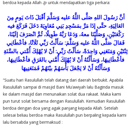
berdoa kepada Allah ‎ﷻ untuk mendapatkan tiga perkara:
أنَّ رَسُولَ اللهِ صَلَّى اللَّهُ عليه وَسَلَّمَ أَقْبَلَ ذَاتَ يَومٍ مِنَ
العَالِيَةِ، حتَّى إذَا مَرَّ بمَسْجِدِ بَنِي مُعَاوِيَةَ دَخَلَ فَرَكَعَ فيه
رَكْعَتَيْنِ، وَصَلَّيْنَا معهُ، وَدَعَا رَبَّهُ طَوِيلًا، ثُمَّ انْصَرَفَ إلَيْنَا،
فَقالَ صَلَّى اللَّهُ عليه وَسَلَّمَ: سَأَلْتُ رَبِّي ثَلَاثًا، فأعْطَانِي
ثِنْتَيْنِ وَمَنَعَنِي وَاحِدَةً، سَأَلْتُ رَبِّي: أَنْ لا يُهْلِكَ أُمَّتي بالسَّنَةِ
فأعْطَانِيهَا، وَسَأَلْتُهُ أَنْ لا يُهْلِكَ أُمَّتي بالغَرَقِ فأعْطَانِيهَا،
وَسَأَلْتُهُ أَنْ لا يَجْعَلَ بَأْسَهُمْ بيْنَهُمْ فَمَنَعَنِيهَا
“Suatu hari Rasulullah telah datang dari daerah berbukit. Apabila
Rasulullah sampai di masjid Bani Mu’awiyah lalu Baginda masuk
ke dalam masjid dan menunaikan solat dua rakaat. Maka kami
pun turut solat bersama dengan Rasulullah. Kemudian Rasulullah
berdoa dengan doa yang agak panjang kepada Allah. Setelah
selesai beliau berdoa maka Rasulullah pun berpaling kepada kami
lalu bersabda yang bermaksud :