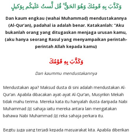
وَكَذَّبَ بِهِ قَومُكَ وَهُوَ الحَقُّ ۚ قُل لَّستُ عَلَيكُم بِوَكيلٍ
Dan kaum engkau (wahai Muhammad) mendustakannya
(Al-Qur’an), padahal ia adalah benar. Katakanlah: “Aku
bukanlah orang yang ditugaskan menjaga urusan kamu,
(aku hanya seorang Rasul yang menyampaikan perintah-
perintah Allah kepada kamu)
وَكَذَّبَ بِهِ قَوْمُكَ
Dan kaummu mendustakannya
Mendustakan apa? Maksud dusta di sini adalah mendustakan Al-
Qur’an. Apabila dibacakan ayat-ayat Al-Qur’an, Musyrikin Mekah
tidak mahu terima. Mereka kata itu hanyalah dusta daripada Nabi
Muhammad ﷺ sahaja iaitu mereka antara lain mengatakan
bahawa Nabi Muhammad ﷺ reka sahaja perkara itu.
Begitu juga yang terjadi kepada masyarakat kita. Apabila diberikan