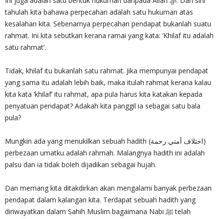
Ini juga adalah satu bentuk hukuman daripada Allah ‎ﷻ. Dari sini
tahulah kita bahawa perpecahan adalah satu hukuman atas
kesalahan kita. Sebenarnya perpecahan pendapat bukanlah suatu
rahmat. Ini kita sebutkan kerana ramai yang kata: ‘Khilaf itu adalah
satu rahmat’.
Tidak, khilaf itu bukanlah satu rahmat. Jika mempunyai pendapat
yang sama itu adalah lebih baik, maka itulah rahmat kerana kalau
kita kata ‘khilaf’ itu rahmat, apa pula harus kita katakan kepada
penyatuan pendapat? Adakah kita panggil ia sebagai satu bala
pula?
Mungkin ada yang menukilkan sebuah hadith (اختلاف أمتي رحمة)
perbezaan umatku adalah rahmah. Malangnya hadith ini adalah
palsu dan ia tidak boleh dijadikan sebagai hujah.
Dan memang kita ditakdirkan akan mengalami banyak perbezaan
pendapat dalam kalangan kita. Terdapat sebuah hadith yang
diriwayatkan dalam Sahih Muslim bagaimana Nabi ﷺ telah