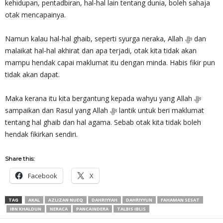
kehidupan, pentadbiran, hal-hal lain tentang dunia, boleh sahaja
otak mencapainya.
Namun kalau hal-hal ghaib, seperti syurga neraka, Allah ‎ﷻ dan
malaikat hal-hal akhirat dan apa terjadi, otak kita tidak akan
mampu hendak capai maklumat itu dengan minda. Habis fikir pun
tidak akan dapat.
Maka kerana itu kita bergantung kepada wahyu yang Allah ‎ﷻ
sampaikan dan Rasul yang Allah ‎ﷻ lantik untuk beri maklumat
tentang hal ghaib dan hal agama. Sebab otak kita tidak boleh
hendak fikirkan sendiri.
Share this:
Facebook
X
TAG
AKAL
AZLIZAN NUEQ
DAHRIYYAH
DAHRIYYUN
FAHAMAN SESAT
IBN KHALDUN
NERACA
PANCAINDERA
TALBIS IBLIS