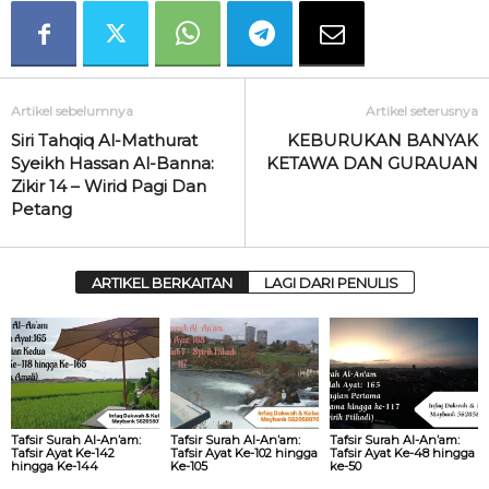
Artikel sebelumnya
Artikel seterusnya
Siri Tahqiq Al-Mathurat
KEBURUKAN BANYAK
Syeikh Hassan Al-Banna:
KETAWA DAN GURAUAN
Zikir 14 – Wirid Pagi Dan
Petang
ARTIKEL BERKAITAN
LAGI DARI PENULIS
Tafsir Surah Al-An’am:
Tafsir Surah Al-An’am:
Tafsir Surah Al-An’am:
Tafsir Ayat Ke-142
Tafsir Ayat Ke-102 hingga
Tafsir Ayat Ke-48 hingga
hingga Ke-144
Ke-105
ke-50