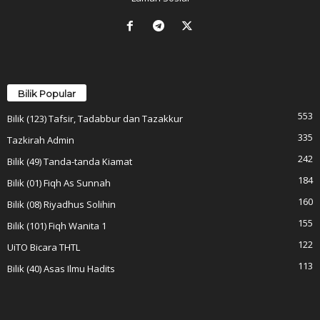
Bilik Popular
553
Bilik (123) Tafsir, Tadabbur dan Tazakkur
335
Tazkirah Admin
242
Bilik (49) Tanda-tanda Kiamat
184
Bilik (01) Fiqh As Sunnah
160
Bilik (08) Riyadhus Solihin
155
Bilik (101) Fiqh Wanita 1
122
UiTO Bicara THTL
113
Bilik (40) Asas Ilmu Hadits