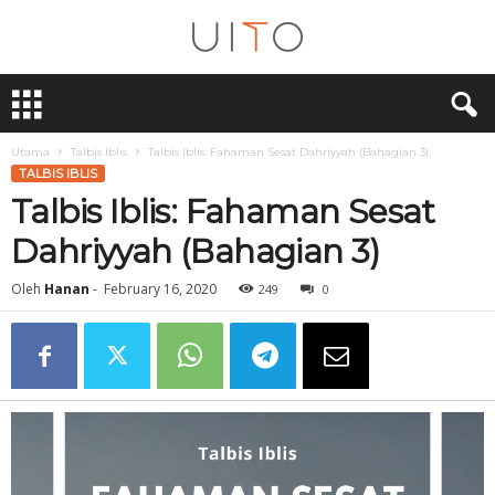
U
i
T
O
Utama
Talbis Iblis
Talbis Iblis: Fahaman Sesat Dahriyyah (Bahagian 3)
TALBIS IBLIS
Talbis Iblis: Fahaman Sesat
Dahriyyah (Bahagian 3)
Oleh
Hanan
-
February 16, 2020
249
0