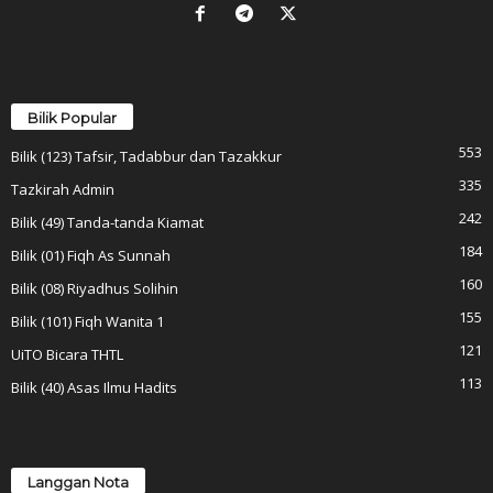
Bilik Popular
553
Bilik (123) Tafsir, Tadabbur dan Tazakkur
335
Tazkirah Admin
242
Bilik (49) Tanda-tanda Kiamat
184
Bilik (01) Fiqh As Sunnah
160
Bilik (08) Riyadhus Solihin
155
Bilik (101) Fiqh Wanita 1
121
UiTO Bicara THTL
113
Bilik (40) Asas Ilmu Hadits
Langgan Nota