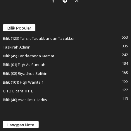
Bilik Popular
553
Bilik (123) Tafsir, Tadabbur dan Tazakkur
335
Tazkirah Admin
242
Bilik (49) Tanda-tanda Kiamat
184
Bilik (01) Fiqh As Sunnah
160
Bilik (08) Riyadhus Solihin
155
Bilik (101) Fiqh Wanita 1
122
UiTO Bicara THTL
113
Bilik (40) Asas Ilmu Hadits
Langgan Nota