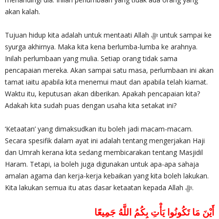
akan kalah.
Tujuan hidup kita adalah untuk mentaati Allah ‎ﷻ untuk sampai ke
syurga akhirnya. Maka kita kena berlumba-lumba ke arahnya.
Inilah perlumbaan yang mulia. Setiap orang tidak sama
pencapaian mereka. Akan sampai satu masa, perlumbaan ini akan
tamat iaitu apabila kita menemui maut dan apabila telah kiamat.
Waktu itu, keputusan akan diberikan. Apakah pencapaian kita?
Adakah kita sudah puas dengan usaha kita setakat ini?
‘Ketaatan’ yang dimaksudkan itu boleh jadi macam-macam.
Secara spesifik dalam ayat ini adalah tentang mengerjakan Haji
dan Umrah kerana kita sedang membicarakan tentang Masjidil
Haram. Tetapi, ia boleh juga digunakan untuk apa-apa sahaja
amalan agama dan kerja-kerja kebaikan yang kita boleh lakukan.
Kita lakukan semua itu atas dasar ketaatan kepada Allah ‎ﷻ.
أَيْنَ مَا تَكُونُوا يَأْتِ بِكُمُ اللَّهُ جَمِيعًا