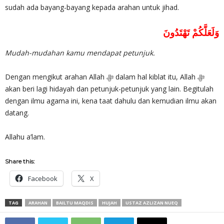
sudah ada bayang-bayang kepada arahan untuk jihad.
وَلَعَلَّكُمْ تَهْتَدُونَ
Mudah-mudahan kamu mendapat petunjuk.
Dengan mengikut arahan Allah ‎ﷻ dalam hal kiblat itu, Allah ‎ﷻ
akan beri lagi hidayah dan petunjuk-petunjuk yang lain. Begitulah
dengan ilmu agama ini, kena taat dahulu dan kemudian ilmu akan
datang.
Allahu a’lam.
Share this:
Facebook
X
TAG
ARAHAN
BAILTU MAQDIS
HUJAH
USTAZ AZLIZAN NUEQ