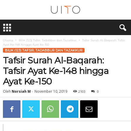
U
i
T
O
Utama
Bilik (123) Tafsir, Tadabbur dan Tazakkur
Tafsir Surah Al-Baqarah: Tafsir
Ayat Ke-148 hingga Ayat Ke-150
BILIK (123) TAFSIR, TADABBUR DAN TAZAKKUR
Tafsir Surah Al-Baqarah:
Tafsir Ayat Ke-148 hingga
Ayat Ke-150
Oleh
Norsiah M
-
November 10, 2019
2103
0