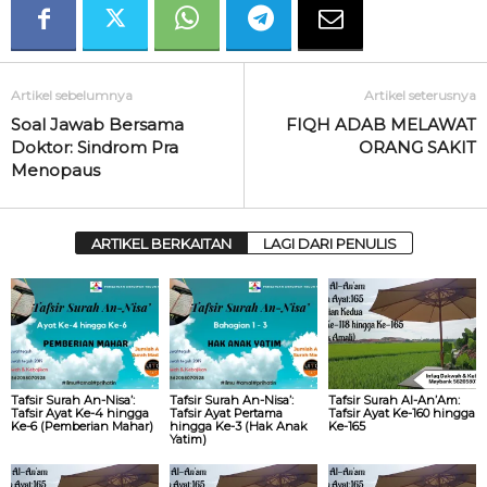
Artikel sebelumnya
Artikel seterusnya
Soal Jawab Bersama
FIQH ADAB MELAWAT
Doktor: Sindrom Pra
ORANG SAKIT
Menopaus
ARTIKEL BERKAITAN
LAGI DARI PENULIS
Tafsir Surah An-Nisa’:
Tafsir Surah An-Nisa’:
Tafsir Surah Al-An’Am:
Tafsir Ayat Ke-4 hingga
Tafsir Ayat Pertama
Tafsir Ayat Ke-160 hingga
Ke-6 (Pemberian Mahar)
hingga Ke-3 (Hak Anak
Ke-165
Yatim)