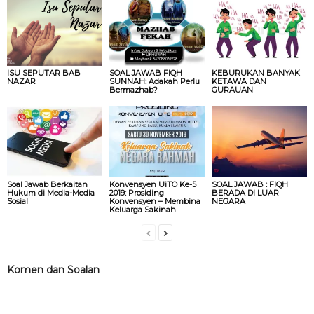
ISU SEPUTAR BAB
SOAL JAWAB FIQH
KEBURUKAN BANYAK
NAZAR
SUNNAH: Adakah Perlu
KETAWA DAN
Bermazhab?
GURAUAN
Soal Jawab Berkaitan
Konvensyen UiTO Ke-5
SOAL JAWAB : FIQH
Hukum di Media-Media
2019: Prosiding
BERADA DI LUAR
Sosial
Konvensyen – Membina
NEGARA
Keluarga Sakinah
Komen dan Soalan