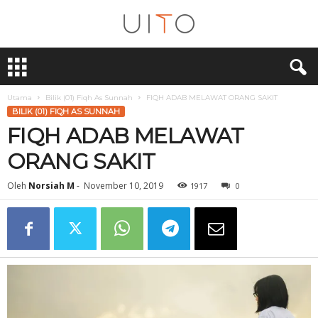
U
i
T
O
Utama
Bilik (01) Fiqh As Sunnah
FIQH ADAB MELAWAT ORANG SAKIT
BILIK (01) FIQH AS SUNNAH
FIQH ADAB MELAWAT
ORANG SAKIT
Oleh
Norsiah M
-
November 10, 2019
1917
0