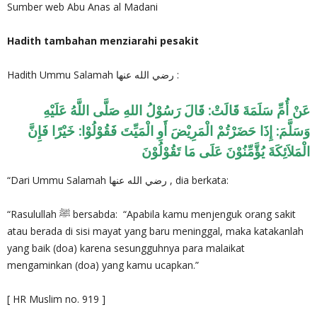
Sumber web Abu Anas al Madani
Hadith tambahan menziarahi pesakit
Hadith Ummu Salamah رضي الله عنها :
عَنْ أُمِّ سَلَمَةَ قَالَتْ: قَالَ رَسُوْلُ اللهِ صَلَّى اللَّهُ عَلَيْهِ
وَسَلَّمَ: إِذَا حَضَرْتُمْ الْمَرِيْضَ أَوِ الْمَيِّتَ فَقُوْلُوْا: خَيْرًا فَإِنَّ
الْمَلاَئِكَةَ يُؤَّمِّنُوْنَ عَلَى مَا تَقُوْلُوْنَ
“Dari Ummu Salamah رضي الله عنها , dia berkata:
“Rasulullah ﷺ bersabda: “Apabila kamu menjenguk orang sakit
atau berada di sisi mayat yang baru meninggal, maka katakanlah
yang baik (doa) karena sesungguhnya para malaikat
mengaminkan (doa) yang kamu ucapkan.”
[ HR Muslim no. 919 ]