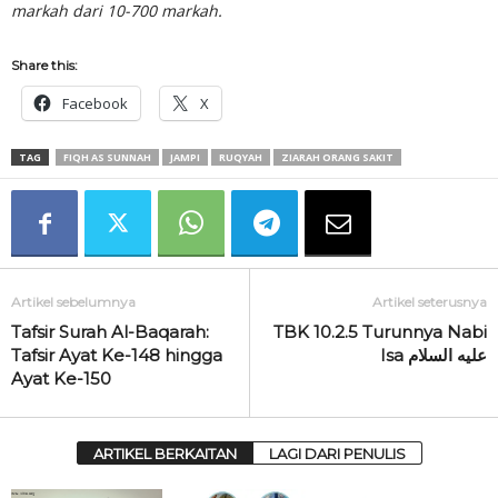
markah dari 10-700 markah.
Share this:
Facebook
X
TAG
FIQH AS SUNNAH
JAMPI
RUQYAH
ZIARAH ORANG SAKIT
Artikel sebelumnya
Artikel seterusnya
Tafsir Surah Al-Baqarah:
TBK 10.2.5 Turunnya Nabi
Tafsir Ayat Ke-148 hingga
Isa عليه السلام
Ayat Ke-150
ARTIKEL BERKAITAN
LAGI DARI PENULIS