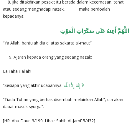
8. Jika ditakdirkan pesakit itu berada dalam kecemasan, tenat
atau sedang menghadapi nazak, maka berdoalah
kepadanya;
اللَّهُمَّ أَعِنهُ عَلَى سَكَرَاتِ الْمَوْتِ
“Ya Allah, bantulah dia di atas sakarat al-maut”.
Ajaran kepada orang yang sedang nazak;
La ilaha illallah!
“Sesiapa yang akhir ucapannya:
لاَ إِلَهَ إِلاَّ اللَّه
“Tiada Tuhan yang berhak disembah melainkan Allah”, dia akan
dapat masuk syurga”.
[HR. Abu Daud 3/190. Lihat: Sahih Al-Jami’ 5/432]