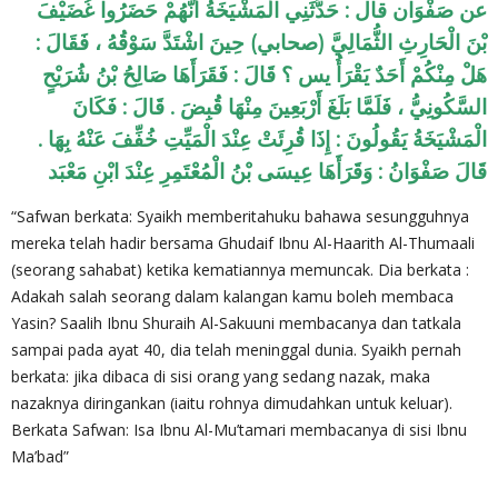
عن صَفْوَان قال : حَدَّثَنِي الْمَشْيَخَةُ أَنَّهُمْ حَضَرُوا غُضَيْفَ
بْنَ الْحَارِثِ الثُّمَالِيَّ (صحابي) حِينَ اشْتَدَّ سَوْقُهُ ، فَقَالَ :
هَلْ مِنْكُمْ أَحَدٌ يَقْرَأُ يس ؟ قَالَ : فَقَرَأَهَا صَالِحُ بْنُ شُرَيْحٍ
السَّكُونِيُّ ، فَلَمَّا بَلَغَ أَرْبَعِينَ مِنْهَا قُبِضَ . قَالَ : فَكَانَ
الْمَشْيَخَةُ يَقُولُونَ : إِذَا قُرِئَتْ عِنْدَ الْمَيِّتِ خُفِّفَ عَنْهُ بِهَا .
قَالَ صَفْوَانُ : وَقَرَأَهَا عِيسَى بْنُ الْمُعْتَمِرِ عِنْدَ ابْنِ مَعْبَد
“Safwan berkata: Syaikh memberitahuku bahawa sesungguhnya
mereka telah hadir bersama Ghudaif Ibnu Al-Haarith Al-Thumaali
(seorang sahabat) ketika kematiannya memuncak. Dia berkata :
Adakah salah seorang dalam kalangan kamu boleh membaca
Yasin? Saalih Ibnu Shuraih Al-Sakuuni membacanya dan tatkala
sampai pada ayat 40, dia telah meninggal dunia. Syaikh pernah
berkata: jika dibaca di sisi orang yang sedang nazak, maka
nazaknya diringankan (iaitu rohnya dimudahkan untuk keluar).
Berkata Safwan: Isa Ibnu Al-Mu’tamari membacanya di sisi Ibnu
Ma’bad”