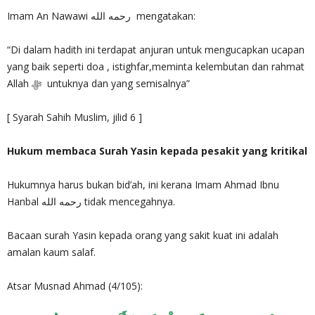
Imam An Nawawi رحمه الله mengatakan:
“Di dalam hadith ini terdapat anjuran untuk mengucapkan ucapan
yang baik seperti doa , istighfar,meminta kelembutan dan rahmat
Allah ﷻ untuknya dan yang semisalnya”
[ Syarah Sahih Muslim, jilid 6 ]
Hukum membaca Surah Yasin kepada pesakit yang kritikal
Hukumnya harus bukan bid’ah, ini kerana Imam Ahmad Ibnu
Hanbal رحمه الله‎ tidak mencegahnya.
Bacaan surah Yasin kepada orang yang sakit kuat ini adalah
amalan kaum salaf.
Atsar Musnad Ahmad (4/105):