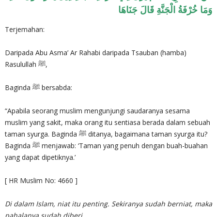
وَمَا خُرْفَةُ الْجَنَّةِ قَالَ جَنَاهَا
Terjemahan:
Daripada Abu Asma’ Ar Rahabi daripada Tsauban (hamba)
Rasulullah ﷺ,
Baginda ﷺ bersabda:
“Apabila seorang muslim mengunjungi saudaranya sesama
muslim yang sakit, maka orang itu sentiasa berada dalam sebuah
taman syurga. Baginda ﷺ ditanya, bagaimana taman syurga itu?
Baginda ﷺ menjawab: ‘Taman yang penuh dengan buah-buahan
yang dapat dipetiknya.’
[ HR Muslim No: 4660 ]
Di dalam Islam, niat itu penting. Sekiranya sudah berniat, maka
pahalanya sudah diberi.