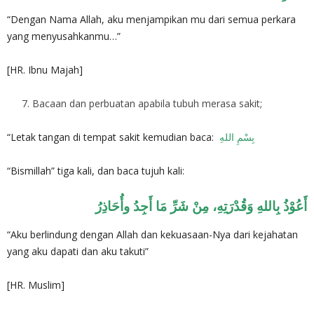
“Dengan Nama Allah, aku menjampikan mu dari semua perkara
yang menyusahkanmu…”
[HR. Ibnu Majah]
Bacaan dan perbuatan apabila tubuh merasa sakit;
“Letak tangan di tempat sakit kemudian baca:
بِسْمِ اللهِ
“Bismillah” tiga kali, dan baca tujuh kali:
أَعُوْذُ بِاللهِ وَقُدْرَتِهِ، مِنْ شَرِّ مَا أَجِدُ وأُحَاذِرُ
“Aku berlindung dengan Allah dan kekuasaan-Nya dari kejahatan
yang aku dapati dan aku takuti”
[HR. Muslim]