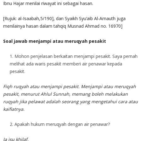
Ibnu Hajar menilai riwayat ini sebagai hasan.
[Rujuk: al-Isaabah,5/190], dan Syaikh Syu’aib Al-Arnauth juga
menilainya hasan dalam tahqiq Musnad Ahmad no. 16970]
Soal jawab menjampi atau meruqyah pesakit
Mohon penjelasan berkaitan menjampi pesakit. Saya pernah
melihat ada waris pesakit memberi air penawar kepada
pesakit.
Fiqh ruqyah atau menjampi pesakit.
Menjampi atau meruqyah
pesakit, menurut Ahlul Sunnah, memang boleh melakukan
ruqyah jika pelawat adalah seorang yang mengetahui cara atau
kaifiatnya.
Apakah hukum meruqyah dengan air penawar?
Ia isu khilaf.