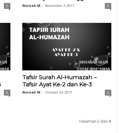
Norsiah M
-
November 3, 2017
0
0
Tafsir Surah Al-Humazah –
6
Tafsir Ayat Ke-2 dan Ke-3
Norsiah M
-
October 23, 2017
0
0
Halaman 2 dari 8