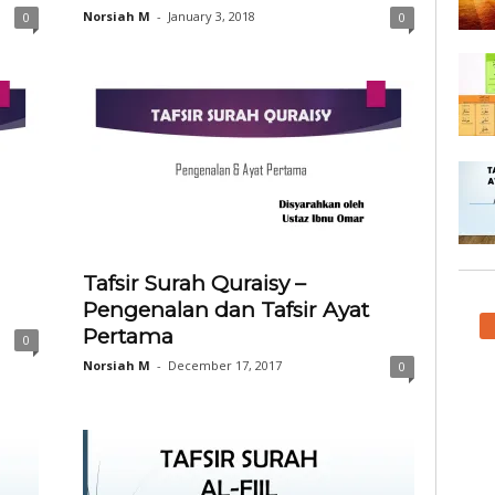
Norsiah M
-
January 3, 2018
0
0
Tafsir Surah Quraisy –
Pengenalan dan Tafsir Ayat
Pertama
0
Norsiah M
-
December 17, 2017
0