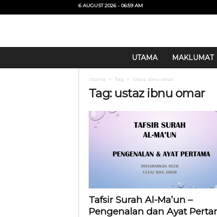
6 AUGUST 2026 - 06:59 AM
U
UTAMA
MAKLUMAT
i
T
Utama
Tag
Ustaz ibnu omar
O
Tag: ustaz ibnu omar
Tafsir Surah Al-Ma’un –
Pengenalan dan Ayat Pert