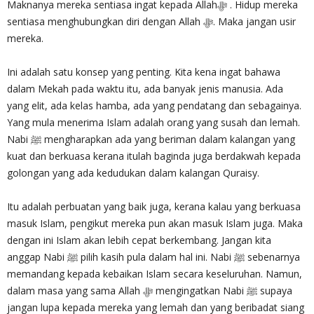
Maknanya mereka sentiasa ingat kepada Allah‎ﷻ . Hidup mereka
sentiasa menghubungkan diri dengan Allah ‎ﷻ. Maka jangan usir
mereka.
Ini adalah satu konsep yang penting. Kita kena ingat bahawa
dalam Mekah pada waktu itu, ada banyak jenis manusia. Ada
yang elit, ada kelas hamba, ada yang pendatang dan sebagainya.
Yang mula menerima Islam adalah orang yang susah dan lemah.
Nabi ﷺ mengharapkan ada yang beriman dalam kalangan yang
kuat dan berkuasa kerana itulah baginda juga berdakwah kepada
golongan yang ada kedudukan dalam kalangan Quraisy.
Itu adalah perbuatan yang baik juga, kerana kalau yang berkuasa
masuk Islam, pengikut mereka pun akan masuk Islam juga. Maka
dengan ini Islam akan lebih cepat berkembang. Jangan kita
anggap Nabi ﷺ pilih kasih pula dalam hal ini. Nabi ﷺ sebenarnya
memandang kepada kebaikan Islam secara keseluruhan. Namun,
dalam masa yang sama Allah ‎ﷻ mengingatkan Nabi ﷺ supaya
jangan lupa kepada mereka yang lemah dan yang beribadat siang