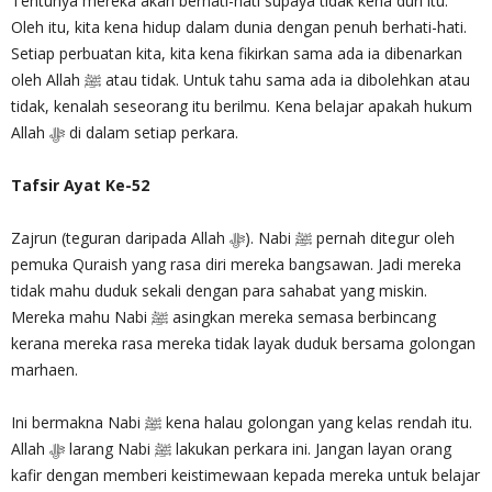
Tentunya mereka akan berhati-hati supaya tidak kena duri itu.
Oleh itu, kita kena hidup dalam dunia dengan penuh berhati-hati.
Setiap perbuatan kita, kita kena fikirkan sama ada ia dibenarkan
oleh Allah ﷺ atau tidak. Untuk tahu sama ada ia dibolehkan atau
tidak, kenalah seseorang itu berilmu. Kena belajar apakah hukum
Allah ‎ﷻ di dalam setiap perkara.
Tafsir Ayat Ke-52
Zajrun (teguran daripada Allah ‎ﷻ). Nabi ﷺ pernah ditegur oleh
pemuka Quraish yang rasa diri mereka bangsawan. Jadi mereka
tidak mahu duduk sekali dengan para sahabat yang miskin.
Mereka mahu Nabi ﷺ asingkan mereka semasa berbincang
kerana mereka rasa mereka tidak layak duduk bersama golongan
marhaen.
Ini bermakna Nabi ﷺ kena halau golongan yang kelas rendah itu.
Allah ‎ﷻ larang Nabi ﷺ lakukan perkara ini. Jangan layan orang
kafir dengan memberi keistimewaan kepada mereka untuk belajar