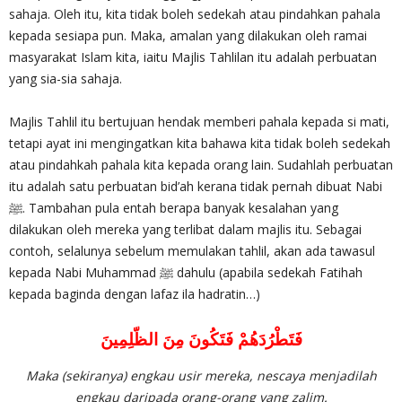
sahaja. Oleh itu, kita tidak boleh sedekah atau pindahkan pahala
kepada sesiapa pun. Maka, amalan yang dilakukan oleh ramai
masyarakat Islam kita, iaitu Majlis Tahlilan itu adalah perbuatan
yang sia-sia sahaja.
Majlis Tahlil itu bertujuan hendak memberi pahala kepada si mati,
tetapi ayat ini mengingatkan kita bahawa kita tidak boleh sedekah
atau pindahkah pahala kita kepada orang lain. Sudahlah perbuatan
itu adalah satu perbuatan bid’ah kerana tidak pernah dibuat Nabi
ﷺ. Tambahan pula entah berapa banyak kesalahan yang
dilakukan oleh mereka yang terlibat dalam majlis itu. Sebagai
contoh, selalunya sebelum memulakan tahlil, akan ada tawasul
kepada Nabi Muhammad ﷺ dahulu (apabila sedekah Fatihah
kepada baginda dengan lafaz ila hadratin…)
فَتَطْرُدَهُمْ فَتَكُونَ مِنَ الظّلِمِينَ
Maka (sekiranya) engkau usir mereka, nescaya menjadilah
engkau daripada orang-orang yang zalim.