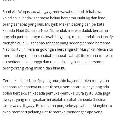
Saad Abi Waqas رضي الله عنه meriwayatkan hadith bahawa
kejadian ini berlaku semasa beliau bersama Nabi ﷺ dan lima
orang sahabat yang lain. Musyrik Mekah datang dan berkata
kepada Nabi ﷺ, kalau Nabi ﷺ hendak mereka duduk bersama
baginda (untuk dengar dakwah baginda), maka hendaklah Nabi ﷺ
menghalau dulu sahabat-sahabat yang sedang berada bersama
Nabi ﷺ itu. Ini kerana golongan berpengaruh Musyrikin Mekah itu
memandang rendah sahabat-sahabat Nabi ﷺ itu kerana mereka
itu berkedudukan tinggi dan rasa tidak layak duduk bersama
orang-orang yang miskin dan hina itu.
Terdetik di hati Nabi ﷺ yang mungkin baginda boleh menyuruh
sahabat-sahabatnya itu untuk pergi sementara supaya baginda
boleh berdakwah kepada pemuka-pemuka Quraisy itu. Ada juga
riwayat yang mengatakan ini adalah nasihat daripada Saidina
Umar رضي الله عنه. Bukan lama pun, sekejap sahaja. Mungkin itu
akan memberi peluang untuk mereka mendengar apa yang