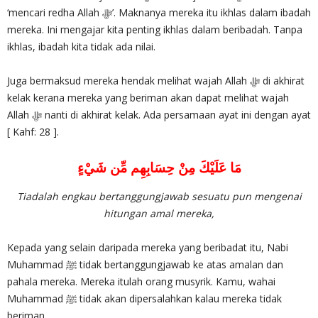
‘mencari redha Allah ‎ﷻ’. Maknanya mereka itu ikhlas dalam ibadah
mereka. Ini mengajar kita penting ikhlas dalam beribadah. Tanpa
ikhlas, ibadah kita tidak ada nilai.
Juga bermaksud mereka hendak melihat wajah Allah ‎ﷻ di akhirat
kelak kerana mereka yang beriman akan dapat melihat wajah
Allah ‎ﷻ nanti di akhirat kelak. Ada persamaan ayat ini dengan ayat
[ Kahf: 28 ].
مَا عَلَيْكَ مِنْ حِسَابِهِم مِّن شَيْءٍ
Tiadalah engkau bertanggungjawab sesuatu pun mengenai
hitungan amal mereka,
Kepada yang selain daripada mereka yang beribadat itu, Nabi
Muhammad ﷺ tidak bertanggungjawab ke atas amalan dan
pahala mereka. Mereka itulah orang musyrik. Kamu, wahai
Muhammad ﷺ tidak akan dipersalahkan kalau mereka tidak
beriman.