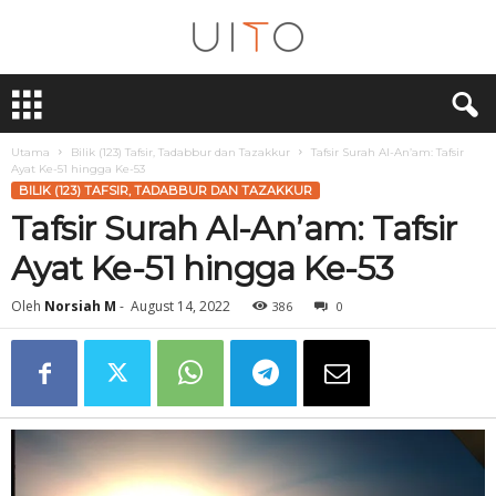
U
i
T
O
Utama
Bilik (123) Tafsir, Tadabbur dan Tazakkur
Tafsir Surah Al-An’am: Tafsir
Ayat Ke-51 hingga Ke-53
BILIK (123) TAFSIR, TADABBUR DAN TAZAKKUR
Tafsir Surah Al-An’am: Tafsir
Ayat Ke-51 hingga Ke-53
Oleh
Norsiah M
-
August 14, 2022
386
0