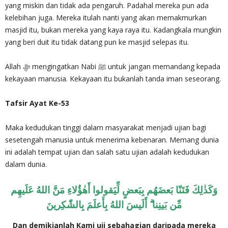
yang miskin dan tidak ada pengaruh. Padahal mereka pun ada
kelebihan juga. Mereka itulah nanti yang akan memakmurkan
masjid itu, bukan mereka yang kaya raya itu. Kadangkala mungkin
yang beri duit itu tidak datang pun ke masjid selepas itu.
Allah ‎ﷻ mengingatkan Nabi ﷺ untuk jangan memandang kepada
kekayaan manusia. Kekayaan itu bukanlah tanda iman seseorang.
Tafsir Ayat Ke-53
Maka kedudukan tinggi dalam masyarakat menjadi ujian bagi
sesetengah manusia untuk menerima kebenaran. Memang dunia
ini adalah tempat ujian dan salah satu ujian adalah kedudukan
dalam dunia.
وَكَذٰلِكَ فَتَنّا بَعضَهُم بِبَعضٍ لِّيَقولوا أَهٰؤُلاءِ مَنَّ اللهُ عَلَيهِم
مِّن بَينِنا ۗ أَلَيسَ اللهُ بِأَعلَمَ بِالشّٰكِرينَ
Dan demikianlah Kami uji sebahagian daripada mereka