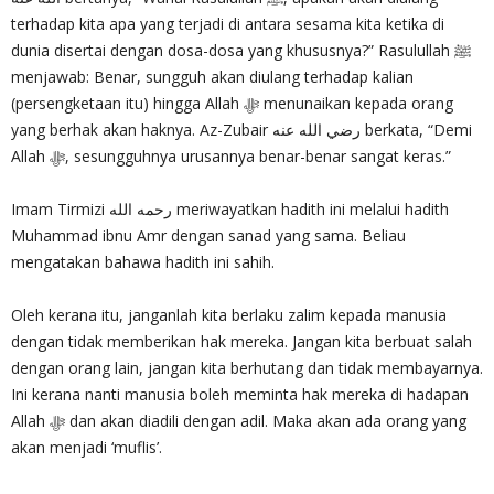
terhadap kita apa yang terjadi di antara sesama kita ketika di
dunia disertai dengan dosa-dosa yang khususnya?” Rasulullah ﷺ
menjawab: Benar, sungguh akan diulang terhadap kalian
(persengketaan itu) hingga Allah ‎ﷻ menunaikan kepada orang
yang berhak akan haknya. Az-Zubair رضي الله عنه berkata, “Demi
Allah ‎ﷻ, sesungguhnya urusannya benar-benar sangat keras.”
Imam Tirmizi رحمه الله meriwayatkan hadith ini melalui hadith
Muhammad ibnu Amr dengan sanad yang sama. Beliau
mengatakan bahawa hadith ini sahih.
Oleh kerana itu, janganlah kita berlaku zalim kepada manusia
dengan tidak memberikan hak mereka. Jangan kita berbuat salah
dengan orang lain, jangan kita berhutang dan tidak membayarnya.
Ini kerana nanti manusia boleh meminta hak mereka di hadapan
Allah ‎ﷻ dan akan diadili dengan adil. Maka akan ada orang yang
akan menjadi ‘muflis’.