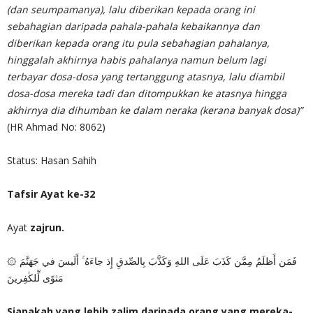
(dan seumpamanya), lalu diberikan kepada orang ini
sebahagian daripada pahala-pahala kebaikannya dan
diberikan kepada orang itu pula sebahagian pahalanya,
hinggalah akhirnya habis pahalanya namun belum lagi
terbayar dosa-dosa yang tertanggung atasnya, lalu diambil
dosa-dosa mereka tadi dan ditompukkan ke atasnya hingga
akhirnya dia dihumban ke dalam neraka (kerana banyak dosa)”
(HR Ahmad No: 8062)
Status: Hasan Sahih
Tafsir Ayat ke-32
Ayat
zajrun.
۞ فَمَن أَظلَمُ مِمَّن كَذَبَ عَلَى اللهِ وَكَذَّبَ بِالصِّدقِ إِذ جاءَهُ ۚ أَلَيسَ في جَهَنَّمَ
مَثوًى لِّلكٰفِرينَ
Siapakah yang lebih zalim daripada orang yang mereka-