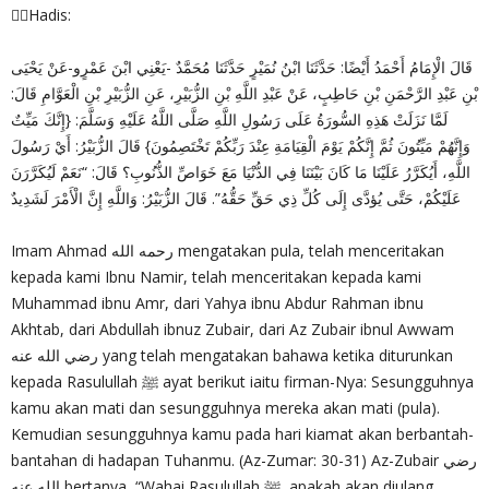
✍🏻Hadis:
قَالَ الْإِمَامُ أَحْمَدُ أَيْضًا: حَدَّثَنَا ابْنُ نُمَيْرٍ حَدَّثَنَا مُحَمَّدٌ -يَعْنِي ابْنَ عَمْرٍو-عَنْ يَحْيَى
بْنِ عَبْدِ الرَّحْمَنِ بْنِ حَاطِبٍ، عَنْ عَبْدِ اللَّهِ بْنِ الزُّبَيْرِ، عَنِ الزُّبَيْرِ بْنِ الْعَوَّامِ قَالَ:
لَمَّا نَزَلَتْ هَذِهِ السُّورَةُ عَلَى رَسُولِ اللَّهِ صَلَّى اللَّهُ عَلَيْهِ وَسَلَّمَ: {إِنَّكَ مَيِّتٌ
وَإِنَّهُمْ مَيِّتُونَ ثُمَّ إِنَّكُمْ يَوْمَ الْقِيَامَةِ عِنْدَ رَبِّكُمْ تَخْتَصِمُونَ} قَالَ الزُّبَيْرُ: أَيْ رَسُولَ
اللَّهِ، أَيُكَرَّرُ عَلَيْنَا مَا كَانَ بَيْنَنَا فِي الدُّنْيَا مَعَ خَوَاصِّ الذُّنُوبِ؟ قَالَ: “نَعَمْ لَيُكَرَّرَنَ
عَلَيْكُمْ، حَتَّى يُؤدَّى إِلَى كُلِّ ذِي حَقِّ حَقُّهُ”. قَالَ الزُّبَيْرُ: وَاللَّهِ إِنَّ الْأَمْرَ لَشَدِيدٌ
Imam Ahmad رحمه الله mengatakan pula, telah menceritakan
kepada kami Ibnu Namir, telah menceritakan kepada kami
Muhammad ibnu Amr, dari Yahya ibnu Abdur Rahman ibnu
Akhtab, dari Abdullah ibnuz Zubair, dari Az Zubair ibnul Awwam
رضي الله عنه yang telah mengatakan bahawa ketika diturunkan
kepada Rasulullah ﷺ ayat berikut iaitu firman-Nya: Sesungguhnya
kamu akan mati dan sesungguhnya mereka akan mati (pula).
Kemudian sesungguhnya kamu pada hari kiamat akan berbantah-
bantahan di hadapan Tuhanmu. (Az-Zumar: 30-31) Az-Zubair رضي
الله عنه bertanya, “Wahai Rasulullah ﷺ, apakah akan diulang