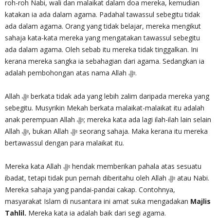
roh-roh Nabi, wali dan malaikat dalam doa mereka, kemudian
katakan ia ada dalam agama. Padahal tawassul sebegitu tidak
ada dalam agama. Orang yang tidak belajar, mereka mengikut
sahaja kata-kata mereka yang mengatakan tawassul sebegitu
ada dalam agama. Oleh sebab itu mereka tidak tinggalkan. Ini
kerana mereka sangka ia sebahagian dari agama. Sedangkan ia
adalah pembohongan atas nama Allah ‎ﷻ.
Allah ‎ﷻ berkata tidak ada yang lebih zalim daripada mereka yang
sebegitu. Musyrikin Mekah berkata malaikat-malaikat itu adalah
anak perempuan Allah ‎ﷻ; mereka kata ada lagi ilah-ilah lain selain
Allah ‎ﷻ, bukan Allah ‎ﷻ seorang sahaja. Maka kerana itu mereka
bertawassul dengan para malaikat itu.
Mereka kata Allah ‎ﷻ hendak memberikan pahala atas sesuatu
ibadat, tetapi tidak pun pernah diberitahu oleh Allah ‎ﷻ atau Nabi.
Mereka sahaja yang pandai-pandai cakap. Contohnya,
masyarakat Islam di nusantara ini amat suka mengadakan
Majlis
Tahlil.
Mereka kata ia adalah baik dari segi agama.