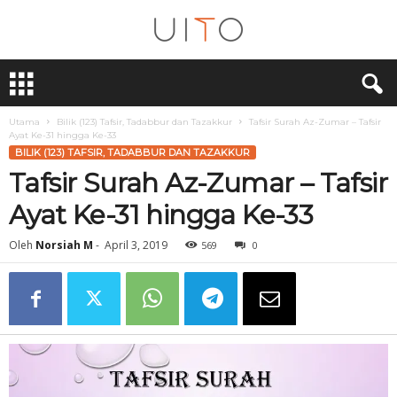
U
i
T
O
Utama
Bilik (123) Tafsir, Tadabbur dan Tazakkur
Tafsir Surah Az-Zumar – Tafsir
Ayat Ke-31 hingga Ke-33
BILIK (123) TAFSIR, TADABBUR DAN TAZAKKUR
Tafsir Surah Az-Zumar – Tafsir
Ayat Ke-31 hingga Ke-33
Oleh
Norsiah M
-
April 3, 2019
569
0