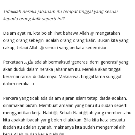
Tidakkah neraka jahanam itu tempat tinggal yang sesuai
kepada orang kafir seperti ini?
Dalam ayat ini, kita boleh lihat bahawa Allah ‎ﷻ mengatakan
orang-orang sebegini adalah orang-orang ‘kafir’. Bukan kita yang
cakap, tetapi Allah ‎ﷻ sendiri yang berkata sedemikian.
Perkataan مَثْوًى adalah bermaksud ‘generasi demi generasi’ yang
akan duduk dalam neraka jahannam itu. Mereka akan tinggal
beramai-ramai di dalamnya. Maknanya, tinggal lama sungguh
dalam neraka itu.
Perkara yang tidak ada dalam ajaran Islam tetapi diada-adakan,
dinamakan bid’ah. Membuat amalan yang baru itu sudah seperti
menggantikan kerja Nabi ﷺ. Sebab Nabi ﷺlah yang memberitahu
kita apakah ibadah yang boleh dilakukan. Bila kita kata sesuatu
ibadah itu adalah syariah, maknanya kita sudah mengambil alih
kerja Allah ‎ﷻ dan kerja Nabi ﷺ.