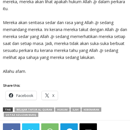
mereka, mereka akan lihat apakah hukum Allah ‎ﷻ dalam perkara
itu.
Mereka akan sentiasa sedar dan rasa yang Allah ‎ﷻ sedang
memandang mereka. Ini kerana mereka takut dengan Allah ‎ﷻ dan
mereka sedar yang Allah ‎ﷻ sedang memerhatikan mereka setiap
saat dan setiap masa. Jadi, mereka tidak akan suka-suka berbuat
sesuatu perkara itu kerana mereka tahu yang Allah ‎ﷻ sedang
melihat apa sahaja yang mereka sedang lakukan.
Allahu a’lam.
Share this:
Facebook
X
TAG
BELAJAR TAFSIR AL-QURAN
HUKUM
ILAH
KEBENARAN
USTAZ AZLIZAN NUEQ