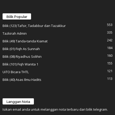
Bilik Popular
553
Bilik (123) Tafsir, Tadabbur dan Tazakkur
335
Tazkirah Admin
242
Bilik (49) Tanda-tanda Kiamat
184
Bilik (01) Fiqh As Sunnah
160
Bilik (08) Riyadhus Solihin
155
Bilik (101) Fiqh Wanita 1
121
UiTO Bicara THTL
113
Bilik (40) Asas Ilmu Hadits
Langgan Nota
Isikan email anda untuk melanggan nota terbaru dari bilik telegram.