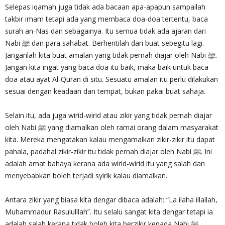
Selepas iqamah juga tidak ada bacaan apa-apapun sampailah
takbir imam tetapi ada yang membaca doa-doa tertentu, baca
surah an-Nas dan sebagainya. Itu semua tidak ada ajaran dari
Nabi ﷺ ‎dan para sahabat. Berhentilah dari buat sebegitu lagi.
Janganlah kita buat amalan yang tidak pernah diajar oleh Nabi ﷺ.
Jangan kita ingat yang baca doa itu baik, maka baik untuk baca
doa atau ayat Al-Quran di situ. Sesuatu amalan itu perlu dilakukan
sesuai dengan keadaan dan tempat, bukan pakai buat sahaja.
Selain itu, ada juga wirid-wirid atau zikir yang tidak pernah diajar
oleh Nabi ﷺ yang diamalkan oleh ramai orang dalam masyarakat
kita. Mereka mengatakan kalau mengamalkan zikir-zikir itu dapat
pahala, padahal zikir-zikir itu tidak pernah diajar oleh Nabi ﷺ. Ini
adalah amat bahaya kerana ada wirid-wirid itu yang salah dan
menyebabkan boleh terjadi syirik kalau diamalkan.
Antara zikir yang biasa kita dengar dibaca adalah: “La ilaha illallah,
Muhammadur Rasululllah”. Itu selalu sangat kita dengar tetapi ia
adalah salah kerana tidak boleh kita berzikir kepada Nabi ﷺ