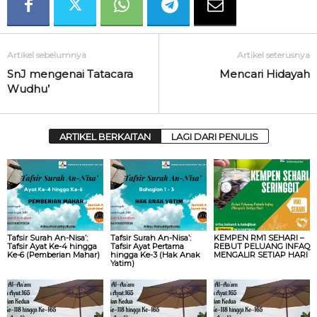
Artikel sebelumnya
Artikel seterusnya
SnJ mengenai Tatacara
Mencari Hidayah
Wudhu’
ARTIKEL BERKAITAN
LAGI DARI PENULIS
Tafsir Surah An-Nisa’:
Tafsir Surah An-Nisa’:
KEMPEN RM1 SEHARI –
Tafsir Ayat Ke-4 hingga
Tafsir Ayat Pertama
REBUT PELUANG INFAQ
Ke-6 (Pemberian Mahar)
hingga Ke-3 (Hak Anak
MENGALIR SETIAP HARI
Yatim)