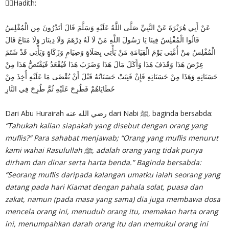
✍🏻Hadith:
عَنْ أَبِي هُرَيْرَةَ عَنْ النَّبِيِّ صَلَّى اللَّهُ عَلَيْهِ وَسَلَّمَ قَالَ أتَدْرُونَ مِن الْمُفْلِسُ
قَالُوا الْمُفْلِسُ فِينَا يَا رَسُولَ اللَّهِ مَنْ لَا لَهُ دِرْهَمَ وَلَا دِينَارَ وَلَا مَتَاعَ قَالَ
الْمُفْلِسُ مِنْ أُمَّتِي يَوْمَ الْقِيَامَةِ مَنْ يَأْتِي بِصَلَاةٍ وَصِيَامٍ وَزَكَاةٍ وَيَأْتِي قَدْ شَتَمَ
عِرْضَ هَذَا وَقَذَفَ هَذَا وَأَكَلَ مَالَ هَذَا وَضَرَبَ هَذَا فَيُقْعَدُ فَيَقْتَصُّ هَذَا مِنْ
حَسَنَاتِهِ وَهَذَا مِنْ حَسَنَاتِهِ فَإِنْ فَنِيَتْ حَسَنَاتُهُ قَبْلَ أَنْ يُقْضَى مَا عَلَيْهِ أُخِذَ مِنْ
خَطَايَاهُمْ فَطُرِحَ عَلَيْهِ ثُمَّ طُرِحَ فِي النَّارِ
Dari Abu Hurairah رضي الله عنه dari Nabi ﷺ, baginda bersabda:
“Tahukah kalian siapakah yang disebut dengan orang yang
muflis?” Para sahabat menjawab; “Orang yang muflis menurut
kami wahai Rasulullah ﷺ, adalah orang yang tidak punya
dirham dan dinar serta harta benda.” Baginda bersabda:
“Seorang muflis daripada kalangan umatku ialah seorang yang
datang pada hari Kiamat dengan pahala solat, puasa dan
zakat, namun (pada masa yang sama) dia juga membawa dosa
mencela orang ini, menuduh orang itu, memakan harta orang
ini, menumpahkan darah orang itu dan memukul orang ini