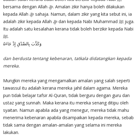
bersama dengan Allah ‎ﷻ. Amalan zikir hanya boleh dilakukan
kepada Allah ‎ﷻ sahaja. Namun, dalam zikir yang kita sebut ini, ia
adalah zikir kepada Allah ‎ﷻ dan kepada Nabi Muhammad ﷺ juga.
Itu adalah satu kesalahan kerana tidak boleh berzikir kepada Nabi
ﷺ.
وَكَذَّبَ بِالصِّدْقِ إِذْ جَاءَهُ
dan berdusta tentang kebenaran, tatkala didatangkan kepada
mereka.
Mungkin mereka yang mengamalkan amalan yang salah seperti
tawassul itu adalah kerana mereka jahil dalam agama. Mereka
pun tidak belajar tafsir Al-Quran, tidak berguru dengan guru dan
ustaz yang sunnah. Maka kerana itu mereka senang ditipu oleh
syaitan. Namun apabila ada yang menegur, mereka tidak mahu
menerima kebenaran apabila disampaikan kepada mereka, sebab
tidak sama dengan amalan-amalan yang selama ini mereka
lakukan.