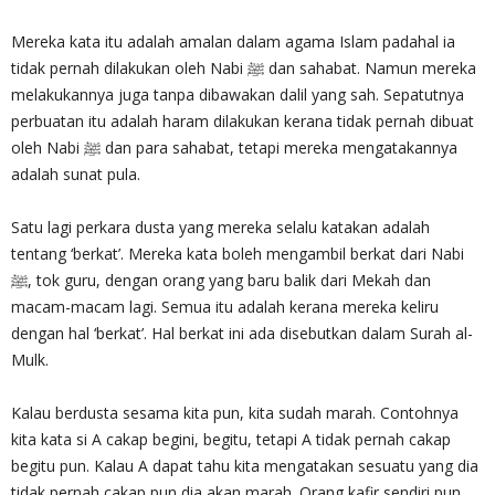
Mereka kata itu adalah amalan dalam agama Islam padahal ia
tidak pernah dilakukan oleh Nabi ﷺ dan sahabat. Namun mereka
melakukannya juga tanpa dibawakan dalil yang sah. Sepatutnya
perbuatan itu adalah haram dilakukan kerana tidak pernah dibuat
oleh Nabi ﷺ dan para sahabat, tetapi mereka mengatakannya
adalah sunat pula.
Satu lagi perkara dusta yang mereka selalu katakan adalah
tentang ‘berkat’. Mereka kata boleh mengambil berkat dari Nabi
ﷺ, tok guru, dengan orang yang baru balik dari Mekah dan
macam-macam lagi. Semua itu adalah kerana mereka keliru
dengan hal ‘berkat’. Hal berkat ini ada disebutkan dalam Surah al-
Mulk.
Kalau berdusta sesama kita pun, kita sudah marah. Contohnya
kita kata si A cakap begini, begitu, tetapi A tidak pernah cakap
begitu pun. Kalau A dapat tahu kita mengatakan sesuatu yang dia
tidak pernah cakap pun dia akan marah. Orang kafir sendiri pun