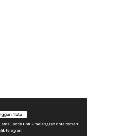
nggan Nota
n email anda untuk melanggan nota terbaru
ilik telegram.