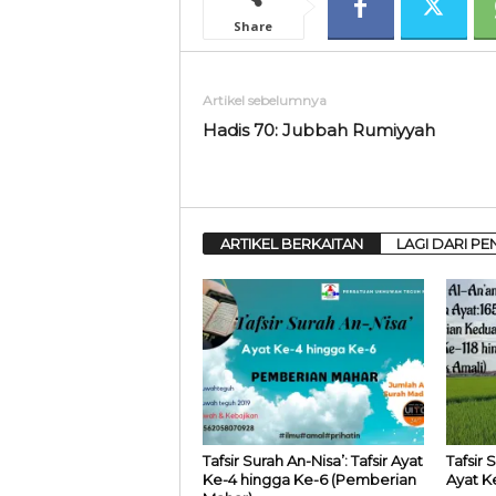
Share
Artikel sebelumnya
Hadis 70: Jubbah Rumiyyah
ARTIKEL BERKAITAN
LAGI DARI PE
Tafsir Surah An-Nisa’: Tafsir Ayat
Tafsir 
Ke-4 hingga Ke-6 (Pemberian
Ayat K