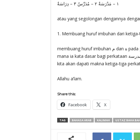
١ – مَدْرَسَةٌ ٢ – مُدَرِّسٌ ٣ – دِرَاسَةٌ
atau yang segolongan dengannya dengan
1. Membuang huruf imbuhan dari ketiga-ti
membuang huruf imbuhan م dan ة pada perkataan مدرسة maka yang tertinggal hanya دَرَسَ yang
mana ia kata dasar bagi perkataan مدرسة ، justeru cari lah kata dasar درس dalam kamus, akhirnya
kita akan dapati makna ketiga-tiga perkat
Allahu a’lam.
Share this:
Facebook
X
TAG
BAHASA ARAB
KALIMAH
USTAZ BAHA BA