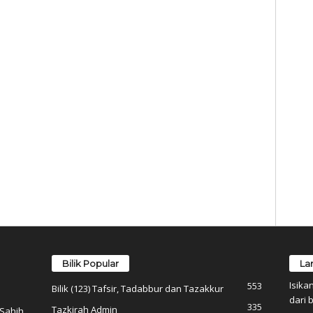
Bilik Popular
La
Isika
553
Bilik (123) Tafsir, Tadabbur dan Tazakkur
dari b
335
Tazkirah Admin
 Sahih