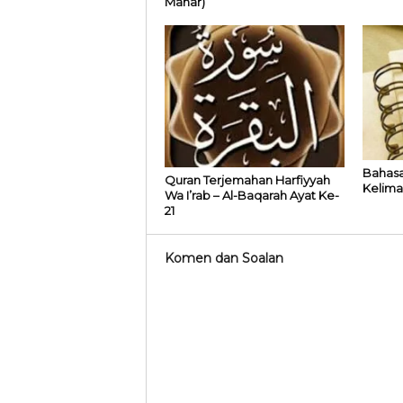
Mahar)
Bahasa
Quran Terjemahan Harfiyyah
Kelima
Wa I’rab – Al-Baqarah Ayat Ke-
21
Komen dan Soalan