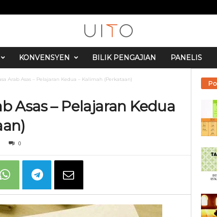
KONVENSYEN
BILIK PENGAJIAN
PANELIS
asa Arab Asas – Pelajaran Kedua – Kalimah (Perkataan)
Po
ab Asas – Pelajaran Kedua
aan)
0