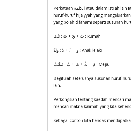
Perkataan الكلمة atau dalam istilah lain ialah lafaz اللفظ . Kalimah adalah terhasil dari susunan
huruf-huruf hijaiyyah yang mengeluarka
yang boleh difahami seperti susunan huru
بَ + يْ + تٌ : بَيْتٌ : Rumah
وَ + لَ + دٌ : وَلَدٌ : Anak lelaki
مَ + كْ + تَ + بٌ : مَكْتَبٌ : Meja.
Begitulah seterusnya susunan huruf-huru
lain.
Perkongsian tentang kaedah mencari ma
mencari makna kalimah yang kita kehend
Sebagai contoh kita hendak mendapatka