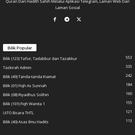
Quran Dan Hadith Sahih Melalui Aplikasi Telegram, Laman Web Dan
Laman Sosial
Bilik Popular
553
Bilik (123) Tafsir, Tadabbur dan Tazakkur
335
Tazkirah Admin
242
Bilik (49) Tanda-tanda Kiamat
184
Bilik (01) Fiqh As Sunnah
160
Bilik (08) Riyadhus Solihin
155
Bilik (101) Fiqh Wanita 1
121
UiTO Bicara THTL
113
Bilik (40) Asas Ilmu Hadits