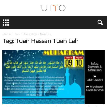
U
i
T
O
Utama
Tag
Tuan Hassan Tuan Lah
Tag: Tuan Hassan Tuan Lah