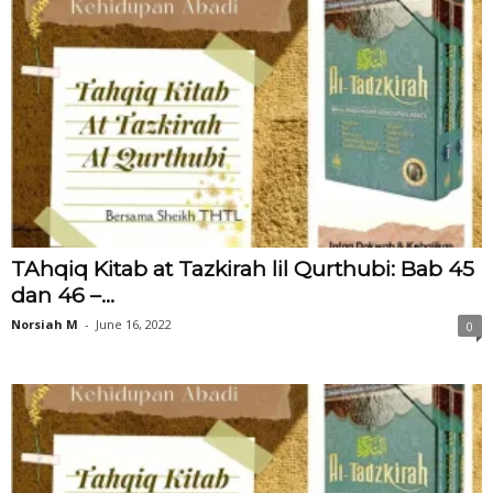
TAhqiq Kitab at Tazkirah lil Qurthubi: Bab 45
dan 46 –...
Norsiah M
-
June 16, 2022
0