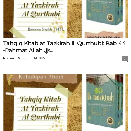
Tahqiq Kitab at Tazkirah lil Qurthubi: Bab 44
-Rahmat Allah ﷻ...
Norsiah M
-
June 14, 2022
0