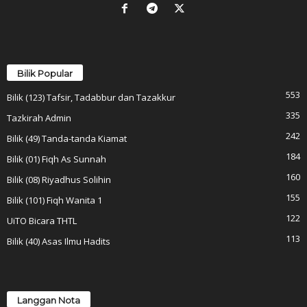
Bilik Popular
553
Bilik (123) Tafsir, Tadabbur dan Tazakkur
335
Tazkirah Admin
242
Bilik (49) Tanda-tanda Kiamat
184
Bilik (01) Fiqh As Sunnah
160
Bilik (08) Riyadhus Solihin
155
Bilik (101) Fiqh Wanita 1
122
UiTO Bicara THTL
113
Bilik (40) Asas Ilmu Hadits
Langgan Nota