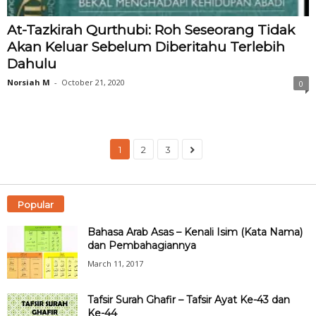
At-Tazkirah Qurthubi: Roh Seseorang Tidak
Akan Keluar Sebelum Diberitahu Terlebih
Dahulu
Norsiah M
-
October 21, 2020
0
1
2
3
Popular
Bahasa Arab Asas – Kenali Isim (Kata Nama)
dan Pembahagiannya
March 11, 2017
Tafsir Surah Ghafir – Tafsir Ayat Ke-43 dan
Ke-44