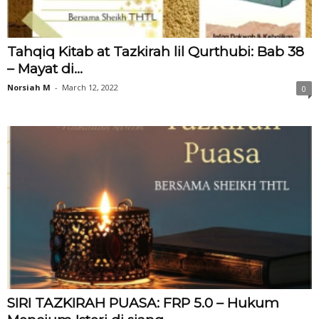
Tahqiq Kitab at Tazkirah lil Qurthubi: Bab 38
– Mayat di...
Norsiah M
-
March 12, 2022
0
SIRI TAZKIRAH PUASA: FRP 5.0 – Hukum