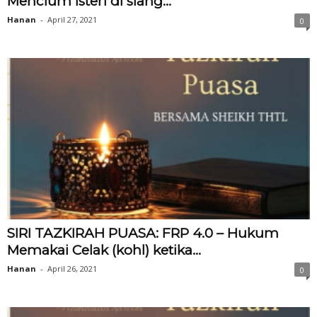
Mencium Isteri di siang...
Hanan
-
April 27, 2021
0
SIRI TAZKIRAH PUASA: FRP 4.0 – Hukum
Memakai Celak (kohl) ketika...
Hanan
-
April 26, 2021
0