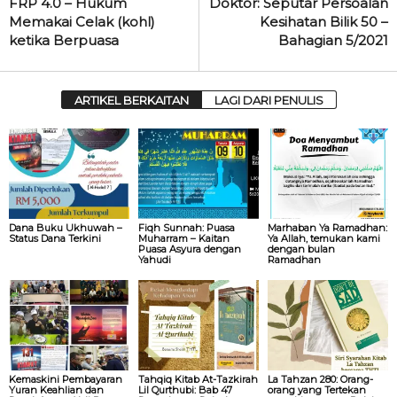
FRP 4.0 – Hukum
Doktor: Seputar Persoalan
Memakai Celak (kohl)
Kesihatan Bilik 50 –
ketika Berpuasa
Bahagian 5/2021
ARTIKEL BERKAITAN
LAGI DARI PENULIS
Dana Buku Ukhuwah –
Fiqh Sunnah: Puasa
Marhaban Ya Ramadhan:
Status Dana Terkini
Muharram – Kaitan
Ya Allah, temukan kami
Puasa Asyura dengan
dengan bulan
Yahudi
Ramadhan
Kemaskini Pembayaran
Tahqiq Kitab At-Tazkirah
La Tahzan 280: Orang-
Yuran Keahlian dan
Lil Qurthubi: Bab 47
orang yang Tertekan