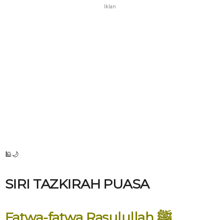
Iklan
🕌🌙
SIRI TAZKIRAH PUASA
Fatwa-fatwa Rasulullah ﷺ