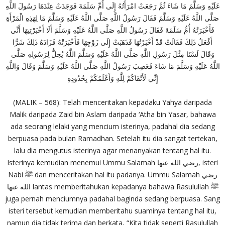
عَلَيْهِ وَسَلَّمَ مَا شَاءَ ثُمَّ رَجَعَتْ امْرَأَتُهُ إِلَى أُمِّ سَلَمَةَ فَوَجَدَتْ عِنْدَهَا رَسُولَ اللَّهِ
صَلَّى اللَّهُ عَلَيْهِ وَسَلَّمَ فَقَالَ رَسُولُ اللَّهِ صَلَّى اللَّهُ عَلَيْهِ وَسَلَّمَ مَا لِهَذِهِ الْمَرْأَةِ
فَأَخْبَرَتْهُ أُمُّ سَلَمَةَ فَقَالَ رَسُولُ اللَّهِ صَلَّى اللَّهُ عَلَيْهِ وَسَلَّمَ أَلَا أَخْبَرْتِيهَا أَنِّي
أَفْعَلُ ذَلِكَ فَقَالَتْ قَدْ أَخْبَرْتُهَا فَذَهَبَتْ إِلَى زَوْجِهَا فَأَخْبَرَتْهُ فَزَادَهُ ذَلِكَ شَرًّا
وَقَالَ لَسْنَا مِثْلَ رَسُولِ اللَّهِ صَلَّى اللَّهُ عَلَيْهِ وَسَلَّمَ اللَّهُ يُحِلُّ لِرَسُولِهِ صَلَّى
اللَّهُ عَلَيْهِ وَسَلَّمَ مَا شَاءَ فَغَضِبَ رَسُولُ اللَّهِ صَلَّى اللَّهُ عَلَيْهِ وَسَلَّمَ وَقَالَ وَاللَّهِ
إِنِّي لَأَتْقَاكُمْ لِلَّهِ وَأَعْلَمُكُمْ بِحُدُودِهِ
(MALIK – 568): Telah menceritakan kepadaku Yahya daripada
Malik daripada Zaid bin Aslam daripada ‘Atha bin Yasar, bahawa
ada seorang lelaki yang mencium isterinya, padahal dia sedang
berpuasa pada bulan Ramadhan. Setelah itu dia sangat tertekan,
lalu dia mengutus isterinya agar menanyakan tentang hal itu.
Isterinya kemudian menemui Ummu Salamah رضي الله عنها, isteri
Nabi ﷺ dan menceritakan hal itu padanya. Ummu Salamah رضي
الله عنها lantas memberitahukan kepadanya bahawa Rasulullah ﷺ
juga pernah menciumnya padahal baginda sedang berpuasa. Sang
isteri tersebut kemudian memberitahu suaminya tentang hal itu,
namun dia tidak terima dan berkata, “Kita tidak seperti Rasulullah