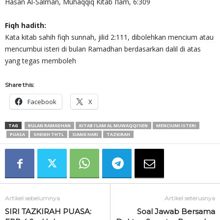
Hasan Al-Salman, Muhaqqiq Kitab I’lam, 6:309
Fiqh hadith:
Kata kitab sahih fiqh sunnah, jilid 2:111, dibolehkan mencium atau
mencumbui isteri di bulan Ramadhan berdasarkan dalil di atas
yang tegas memboleh
Share this:
Facebook
X
TAG
BULAN RAMADHAN
KITAB I'LAM AL MUWAQQI'IIEN
MENCIUMI ISTERI
PUASA
SHEIKH THTL
SIANG HARI
TAZKIRAH
Artikel sebelumnya
Artikel seterusnya
SIRI TAZKIRAH PUASA:
Soal Jawab Bersama