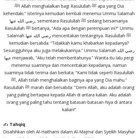
ﷺ! Allah menghalalkan bagi Rasulullah ﷺ apa yang Dia
kehendaki.” Isterinya kemudian kembali menemui Ummu Salamah
رضي الله عنها, sementara Rasulullah ﷺ sedang bersamanya.
Rasulullah ﷺ bertanya, “Ada apa dengan perempuan ini?” Ummu
Salamah رضي الله عنها menceritakan tentangnya. Rasulullah ﷺ
kemudian bersabda: “Tidakkah kamu khabarkan kepadanya?
Sesungguhnya aku juga melakukannya.” Ummu Salamah رضي الله
عنها menjawab, “Aku telah memberitahunya.” Wanita itu lalu pergi
menemui suaminya dan menceritakan kepadanya, namun
suaminya tidak terima dan berkata; “Kami tidak seperti Rasulullah
ﷺ, Allah telah menghalalkan baginya apa yang Dia mahu.”
Rasulullah ﷺ marah dan bersabda: “Demi Allah, aku adalah orang
yang paling bertaqwa kepada Allah di antara kalian. Aku adalah
orang yang paling tahu tentang batasan-batasan-Nya di antara
kalian!”
✍
Tahqiq
:
Disahihkan oleh Al-Haithami dalam Al-Majma’ dan Syeikh Masyhur