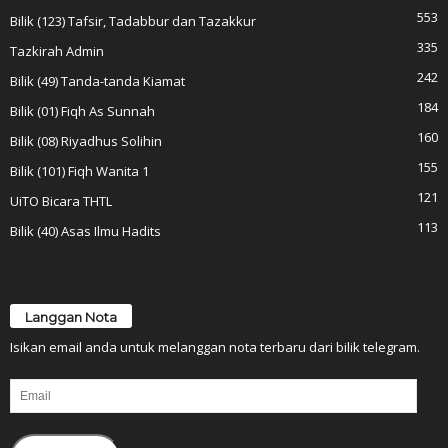
553
Bilik (123) Tafsir, Tadabbur dan Tazakkur
335
Tazkirah Admin
242
Bilik (49) Tanda-tanda Kiamat
184
Bilik (01) Fiqh As Sunnah
160
Bilik (08) Riyadhus Solihin
155
Bilik (101) Fiqh Wanita 1
121
UiTO Bicara THTL
113
Bilik (40) Asas Ilmu Hadits
Langgan Nota
Isikan email anda untuk melanggan nota terbaru dari bilik telegram.
Email