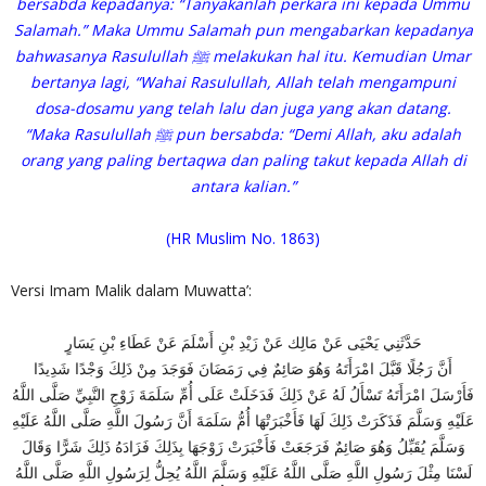
bersabda kepadanya: “Tanyakanlah perkara ini kepada Ummu
Salamah.” Maka Ummu Salamah pun mengabarkan kepadanya
bahwasanya Rasulullah ﷺ melakukan hal itu. Kemudian Umar
bertanya lagi, “Wahai Rasulullah, Allah telah mengampuni
dosa-dosamu yang telah lalu dan juga yang akan datang.
“Maka Rasulullah ﷺ pun bersabda: “Demi Allah, aku adalah
orang yang paling bertaqwa dan paling takut kepada Allah di
antara kalian.”
(HR Muslim No. 1863)
Versi Imam Malik dalam Muwatta’:
حَدَّثَنِي يَحْيَى عَنْ مَالِك عَنْ زَيْدِ بْنِ أَسْلَمَ عَنْ عَطَاءِ بْنِ يَسَارٍ
أَنَّ رَجُلًا قَبَّلَ امْرَأَتَهُ وَهُوَ صَائِمٌ فِي رَمَضَانَ فَوَجَدَ مِنْ ذَلِكَ وَجْدًا شَدِيدًا
فَأَرْسَلَ امْرَأَتَهُ تَسْأَلُ لَهُ عَنْ ذَلِكَ فَدَخَلَتْ عَلَى أُمِّ سَلَمَةَ زَوْجِ النَّبِيِّ صَلَّى اللَّهُ
عَلَيْهِ وَسَلَّمَ فَذَكَرَتْ ذَلِكَ لَهَا فَأَخْبَرَتْهَا أُمُّ سَلَمَةَ أَنَّ رَسُولَ اللَّهِ صَلَّى اللَّهُ عَلَيْهِ
وَسَلَّمَ يُقَبِّلُ وَهُوَ صَائِمٌ فَرَجَعَتْ فَأَخْبَرَتْ زَوْجَهَا بِذَلِكَ فَزَادَهُ ذَلِكَ شَرًّا وَقَالَ
لَسْنَا مِثْلَ رَسُولِ اللَّهِ صَلَّى اللَّهُ عَلَيْهِ وَسَلَّمَ اللَّهُ يُحِلُّ لِرَسُولِ اللَّهِ صَلَّى اللَّهُ