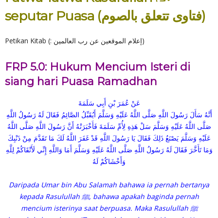
seputar Puasa (فتاوى تتعلق بالصوم)
Petikan Kitab (: إعلام الموقعين عن رب العالمين)
FRP 5.0: Hukum Mencium Isteri di
siang hari Puasa Ramadhan
عَنْ عُمَرَ بْنِ أَبِي سَلَمَةَ
أَنَّهُ سَأَلَ رَسُولَ اللَّهِ صَلَّى اللَّهُ عَلَيْهِ وَسَلَّمَ أَيُقَبِّلُ الصَّائِمُ فَقَالَ لَهُ رَسُولُ اللَّهِ
صَلَّى اللَّهُ عَلَيْهِ وَسَلَّمَ سَلْ هَذِهِ لِأُمِّ سَلَمَةَ فَأَخْبَرَتْهُ أَنَّ رَسُولَ اللَّهِ صَلَّى اللَّهُ
عَلَيْهِ وَسَلَّمَ يَصْنَعُ ذَلِكَ فَقَالَ يَا رَسُولَ اللَّهِ قَدْ غَفَرَ اللَّهُ لَكَ مَا تَقَدَّمَ مِنْ ذَنْبِكَ
وَمَا تَأَخَّرَ فَقَالَ لَهُ رَسُولُ اللَّهِ صَلَّى اللَّهُ عَلَيْهِ وَسَلَّمَ أَمَا وَاللَّهِ إِنِّي لَأَتْقَاكُمْ لِلَّهِ
وَأَخْشَاكُمْ لَهُ
Daripada Umar bin Abu Salamah bahawa ia pernah bertanya
kepada Rasulullah ﷺ, bahawa apakah baginda pernah
mencium isterinya saat berpuasa. Maka Rasulullah ﷺ