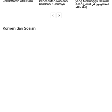
Pendaftaran Ahli Baru
Pencabutan Roh dan
yang Menunggu Belaian
Keadaan Kuburnya
Allah (المكظومون في انتظار
لطْف الله)
Komen dan Soalan