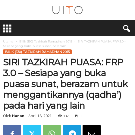
U
i
T
O
Utama
Bilik (130) Tazkirah Ramadhan 2015
SIRI TAZKIRAH PUASA: FRP 3.0 –
Sesiapa yang buka puasa sunat, berazam...
BILIK (130) TAZKIRAH RAMADHAN 2015
SIRI TAZKIRAH PUASA: FRP
3.0 – Sesiapa yang buka
puasa sunat, berazam untuk
menggantikannya (qadha’)
pada hari yang lain
Oleh
Hanan
-
April 18, 2021
132
0