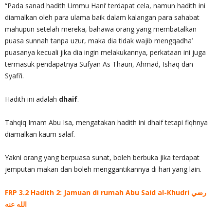
“Pada sanad hadith Ummu Hani’ terdapat cela, namun hadith ini
diamalkan oleh para ulama baik dalam kalangan para sahabat
mahupun setelah mereka, bahawa orang yang membatalkan
puasa sunnah tanpa uzur, maka dia tidak wajib mengqadha’
puasanya kecuali jika dia ingin melakukannya, perkataan ini juga
termasuk pendapatnya Sufyan As Thauri, Ahmad, Ishaq dan
Syafi’i.
Hadith ini adalah
dhaif
.
Tahqiq Imam Abu Isa, mengatakan hadith ini dhaif tetapi fiqhnya
diamalkan kaum salaf.
Yakni orang yang berpuasa sunat, boleh berbuka jika terdapat
jemputan makan dan boleh menggantikannya di hari yang lain.
FRP 3.2 Hadith 2: Jamuan di rumah Abu Said al-Khudri رضي
الله عنه