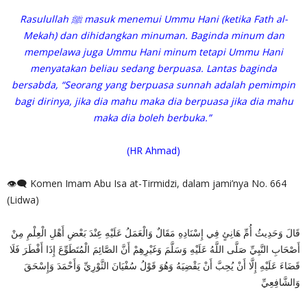
Rasulullah ﷺ masuk menemui Ummu Hani (ketika Fath al-
Mekah) dan dihidangkan minuman. Baginda minum dan
mempelawa juga Ummu Hani minum tetapi Ummu Hani
menyatakan beliau sedang berpuasa. Lantas baginda
bersabda, “Seorang yang berpuasa sunnah adalah pemimpin
bagi dirinya, jika dia mahu maka dia berpuasa jika dia mahu
maka dia boleh berbuka.”
(HR Ahmad)
👁‍🗨 Komen Imam Abu Isa at-Tirmidzi, dalam jami’nya No. 664
(Lidwa)
قَالَ وَحَدِيثُ أُمِّ هَانِئٍ فِي إِسْنَادِهِ مَقَالٌ وَالْعَمَلُ عَلَيْهِ عِنْدَ بَعْضِ أَهْلِ الْعِلْمِ مِنْ
أَصْحَابِ النَّبِيِّ صَلَّى اللَّهُ عَلَيْهِ وَسَلَّمَ وَغَيْرِهِمْ أَنَّ الصَّائِمَ الْمُتَطَوِّعَ إِذَا أَفْطَرَ فَلَا
قَضَاءَ عَلَيْهِ إِلَّا أَنْ يُحِبَّ أَنْ يَقْضِيَهُ وَهُوَ قَوْلُ سُفْيَانَ الثَّوْرِيِّ وَأَحْمَدَ وَإِسْحَقَ
وَالشَّافِعِيِّ