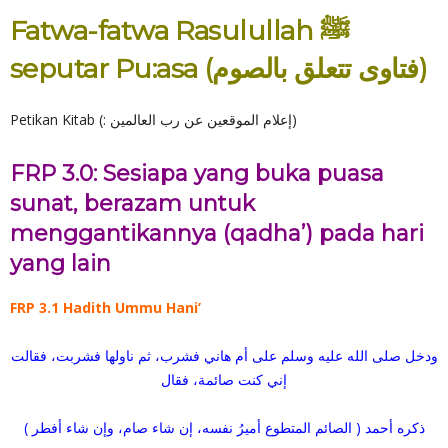
Fatwa-fatwa Rasulullah ﷺ
seputar Pu:asa (فتاوى تتعلق بالصوم)
Petikan Kitab (: إعلام الموقعين عن رب العالمين)
FRP 3.0: Sesiapa yang buka puasa
sunat, berazam untuk
menggantikannya (qadha’) pada hari
yang lain
FRP 3.1 Hadith Ummu Hani’
ودخل صلى الله عليه وسلم على أم هاني فشرب، ثم ناولها فشربت، فقالت
إني كنت صائمة، فقال
( الصائم المتطوع أميرُ نفسه، إن شاء صام، وإن شاء أفطر ) ذكره أحمد