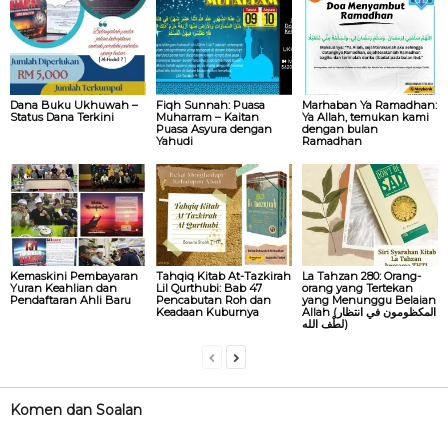
Dana Buku Ukhuwah –
Fiqh Sunnah: Puasa
Marhaban Ya Ramadhan:
Status Dana Terkini
Muharram – Kaitan
Ya Allah, temukan kami
Puasa Asyura dengan
dengan bulan
Yahudi
Ramadhan
Kemaskini Pembayaran
Tahqiq Kitab At-Tazkirah
La Tahzan 280: Orang-
Yuran Keahlian dan
Lil Qurthubi: Bab 47
orang yang Tertekan
Pendaftaran Ahli Baru
Pencabutan Roh dan
yang Menunggu Belaian
Keadaan Kuburnya
Allah (المكظومون في انتظار
لطْف الله)
Komen dan Soalan