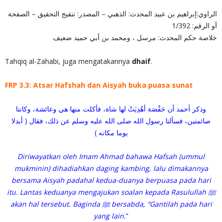
الراوي:إبراهيم بن عبيد المحدث: الذهبي – المصدر: تنقيح التحقيق – الصفحة
أو الرقم: 1/392
خلاصة حكم المحدث: مرسل ، ومحمد بن أبي حميد ضعيف
Tahqiq al-Zahabi, juga mengatakannya
dhaif
.
FRP 3.3: Atsar Hafshah dan Aisyah buka puasa sunat
وذكر أحمد أن حَفْصَة أهْدِيَتْ لها شاة، فأكلت منها هي وعائشة، وكانتا
صائمتين، فسألتا رسول الله صلى الله عليه وسلم عن ذلك، فقال ( أبدلا
يوما مكانه )
Diriwayatkan oleh Imam Ahmad bahawa Hafsah (ummul
mukminin) dihadiahkan daging kambing, lalu dimakannya
bersama Aisyah padahal kedua-duanya berpuasa pada hari
itu. Lantas keduanya mengajukan soalan kepada Rasulullah ﷺ
akan hal tersebut. Baginda ﷺ bersabda, “Gantilah pada hari
yang lain.
”