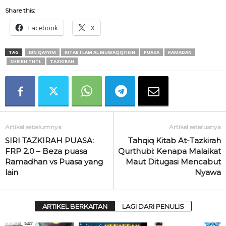
Share this:
Facebook
X
TAG
IBN QAYYIM
KITAB I'LAM AL MUWAQQI'IIEN
PUASA
RAMADAN
SHEIKH THTL
TAZKIRAH
Artikel sebelumnya
Artikel seterusnya
SIRI TAZKIRAH PUASA:
Tahqiq Kitab At-Tazkirah
FRP 2.0 – Beza puasa
Qurthubi: Kenapa Malaikat
Ramadhan vs Puasa yang
Maut Ditugasi Mencabut
lain
Nyawa
ARTIKEL BERKAITAN
LAGI DARI PENULIS