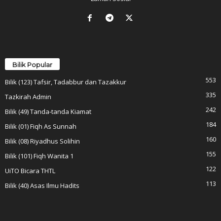
Bilik Popular
553
Bilik (123) Tafsir, Tadabbur dan Tazakkur
335
Tazkirah Admin
242
Bilik (49) Tanda-tanda Kiamat
184
Bilik (01) Fiqh As Sunnah
160
Bilik (08) Riyadhus Solihin
155
Bilik (101) Fiqh Wanita 1
122
UiTO Bicara THTL
113
Bilik (40) Asas Ilmu Hadits