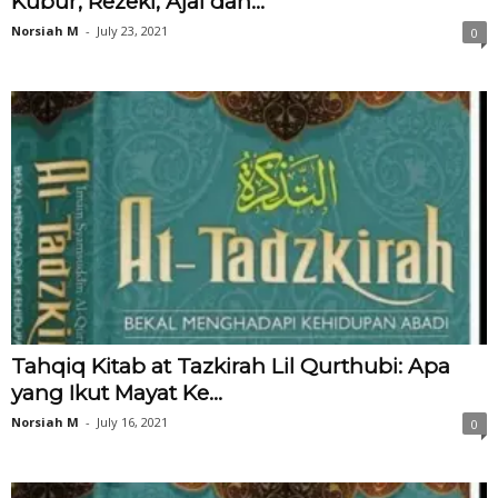
Kubur, Rezeki, Ajal dan...
Norsiah M
-
July 23, 2021
0
Tahqiq Kitab at Tazkirah Lil Qurthubi: Apa
yang Ikut Mayat Ke...
Norsiah M
-
July 16, 2021
0