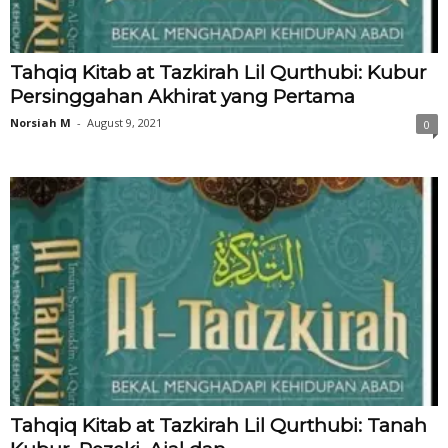
Tahqiq Kitab at Tazkirah Lil Qurthubi: Kubur
Persinggahan Akhirat yang Pertama
Norsiah M
-
August 9, 2021
0
Tahqiq Kitab at Tazkirah Lil Qurthubi: Tanah