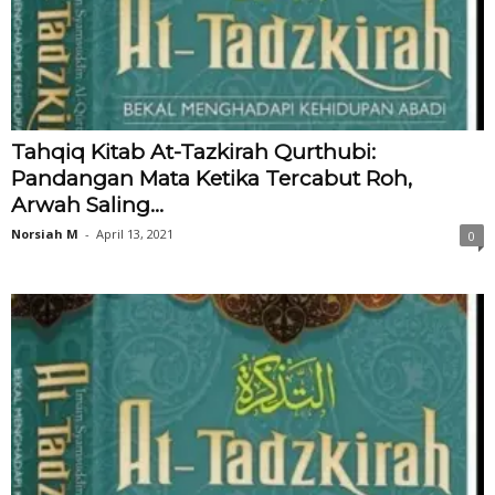
Tahqiq Kitab At-Tazkirah Qurthubi:
Pandangan Mata Ketika Tercabut Roh,
Arwah Saling...
Norsiah M
-
April 13, 2021
0