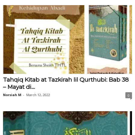
Tahqiq Kitab at Tazkirah lil Qurthubi: Bab 38
– Mayat di...
Norsiah M
-
March 12, 2022
0