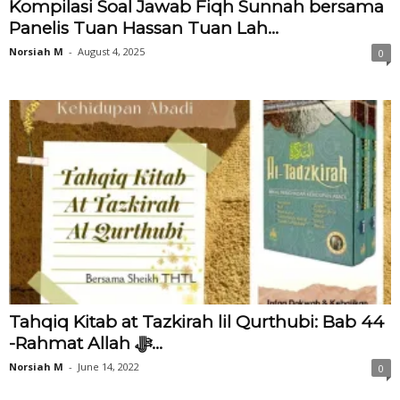
Kompilasi Soal Jawab Fiqh Sunnah bersama
Panelis Tuan Hassan Tuan Lah...
Norsiah M
-
August 4, 2025
0
Tahqiq Kitab at Tazkirah lil Qurthubi: Bab 44
-Rahmat Allah ﷻ...
Norsiah M
-
June 14, 2022
0