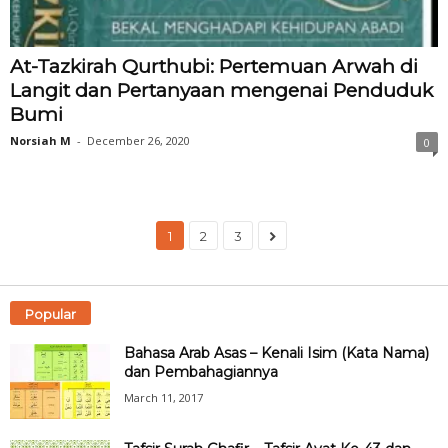
At-Tazkirah Qurthubi: Pertemuan Arwah di
Langit dan Pertanyaan mengenai Penduduk
Bumi
Norsiah M
-
December 26, 2020
0
1
2
3
Popular
Bahasa Arab Asas – Kenali Isim (Kata Nama)
dan Pembahagiannya
March 11, 2017