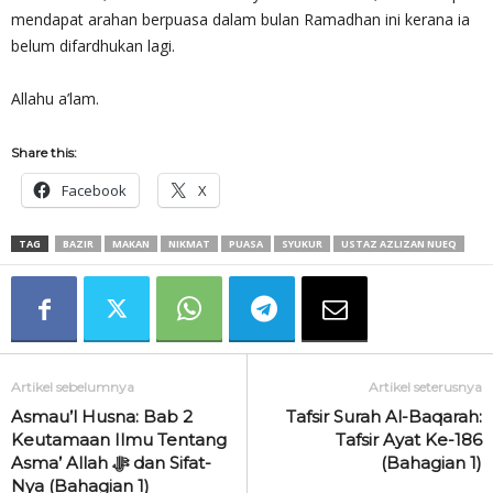
mendapat arahan berpuasa dalam bulan Ramadhan ini kerana ia
belum difardhukan lagi.
Allahu a’lam.
Share this:
Facebook
X
TAG
BAZIR
MAKAN
NIKMAT
PUASA
SYUKUR
USTAZ AZLIZAN NUEQ
Artikel sebelumnya
Artikel seterusnya
Asmau’l Husna: Bab 2
Tafsir Surah Al-Baqarah:
Keutamaan Ilmu Tentang
Tafsir Ayat Ke-186
Asma’ Allah ‎ﷻ dan Sifat-
(Bahagian 1)
Nya (Bahagian 1)