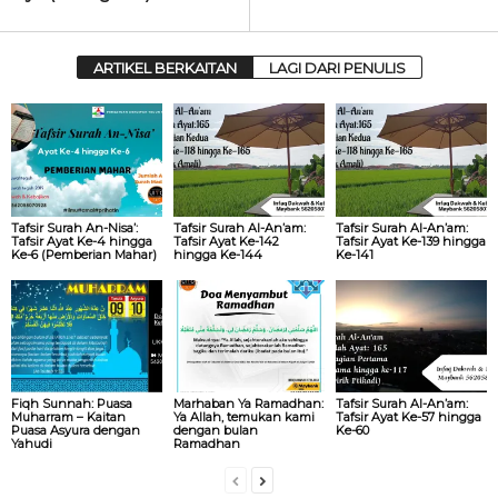
ARTIKEL BERKAITAN
LAGI DARI PENULIS
Tafsir Surah An-Nisa’:
Tafsir Surah Al-An’am:
Tafsir Surah Al-An’am:
Tafsir Ayat Ke-4 hingga
Tafsir Ayat Ke-142
Tafsir Ayat Ke-139 hingga
Ke-6 (Pemberian Mahar)
hingga Ke-144
Ke-141
Fiqh Sunnah: Puasa
Marhaban Ya Ramadhan:
Tafsir Surah Al-An’am:
Muharram – Kaitan
Ya Allah, temukan kami
Tafsir Ayat Ke-57 hingga
Puasa Asyura dengan
dengan bulan
Ke-60
Yahudi
Ramadhan