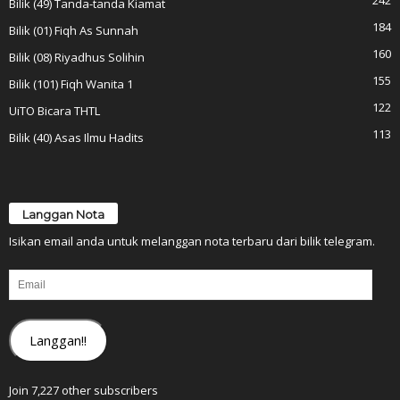
242
Bilik (49) Tanda-tanda Kiamat
184
Bilik (01) Fiqh As Sunnah
160
Bilik (08) Riyadhus Solihin
155
Bilik (101) Fiqh Wanita 1
122
UiTO Bicara THTL
113
Bilik (40) Asas Ilmu Hadits
Langgan Nota
Isikan email anda untuk melanggan nota terbaru dari bilik telegram.
Email
Langgan!!
Join 7,227 other subscribers