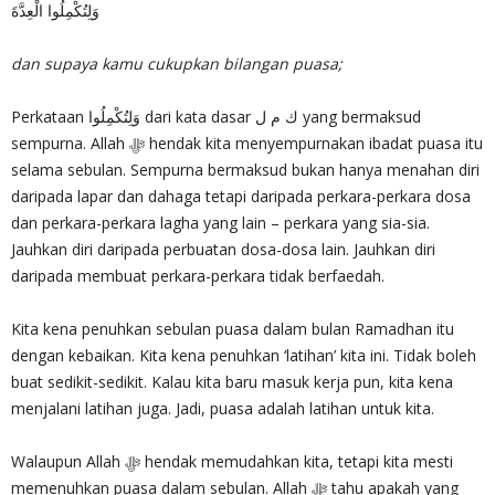
وَلِتُكْمِلُوا الْعِدَّةَ
dan supaya kamu cukupkan bilangan puasa;
Perkataan وَلِتُكْمِلُوا dari kata dasar ك م ل yang bermaksud
sempurna. Allah ‎ﷻ hendak kita menyempurnakan ibadat puasa itu
selama sebulan. Sempurna bermaksud bukan hanya menahan diri
daripada lapar dan dahaga tetapi daripada perkara-perkara dosa
dan perkara-perkara lagha yang lain – perkara yang sia-sia.
Jauhkan diri daripada perbuatan dosa-dosa lain. Jauhkan diri
daripada membuat perkara-perkara tidak berfaedah.
Kita kena penuhkan sebulan puasa dalam bulan Ramadhan itu
dengan kebaikan. Kita kena penuhkan ‘latihan’ kita ini. Tidak boleh
buat sedikit-sedikit. Kalau kita baru masuk kerja pun, kita kena
menjalani latihan juga. Jadi, puasa adalah latihan untuk kita.
Walaupun Allah ‎ﷻ hendak memudahkan kita, tetapi kita mesti
memenuhkan puasa dalam sebulan. Allah ‎ﷻ tahu apakah yang