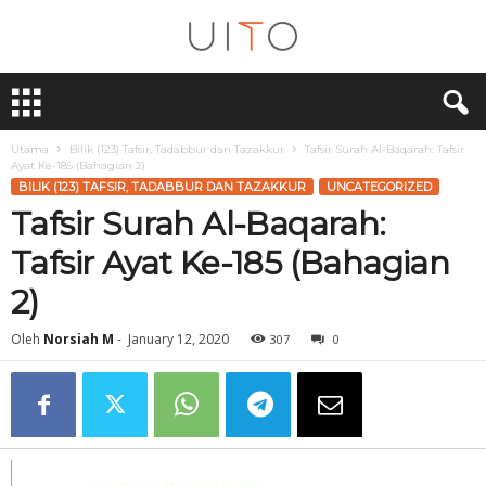
U
i
T
O
Utama
Bilik (123) Tafsir, Tadabbur dan Tazakkur
Tafsir Surah Al-Baqarah: Tafsir
Ayat Ke-185 (Bahagian 2)
BILIK (123) TAFSIR, TADABBUR DAN TAZAKKUR
UNCATEGORIZED
Tafsir Surah Al-Baqarah:
Tafsir Ayat Ke-185 (Bahagian
2)
Oleh
Norsiah M
-
January 12, 2020
307
0