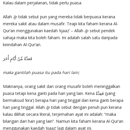
Kalau dalam perjalanan, tidak perlu puasa.
Allah ‎ﷻ tidak sebut pun yang mereka tidak berpuasa kerana
mereka sakit atau dalam musafir. Teapi kita faham kerana Al-
Qur’an menggunakan kaedah ‘iijaaz’ – Allah ‎ﷻ sebut pendek
sahaja maka kita boleh faham. Ini adalah salah satu daripada
keindahan Al-Qur’an.
فَعدَّةٌ مِّنْ أَيَّامٍ أُخَرَ
maka gantilah puasa itu pada hari lain;
Maknanya, orang sakit dan orang musafir boleh meninggalkan
puasa tetapi kena ganti pada hari yang lain. Kena فَعِدَّةٌ (yang
bermaksud ‘kira’) berapa hari yang tinggal dan kena ganti berapa
hari yang tinggal. Allah ‎ﷻ tidak sebut dengan penuh pun kerana
kalau dilihat secara literal, terjemahan ayat ini adalah: “maka
bilangan dari hari yang lain”. Namun kita faham kerana Al-Qur’an
menggunakan kaedah ‘iijaaz’ lagi dalam ayat ini.