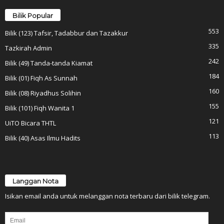
Bilik Popular
553
Bilik (123) Tafsir, Tadabbur dan Tazakkur
335
Tazkirah Admin
242
Bilik (49) Tanda-tanda Kiamat
184
Bilik (01) Fiqh As Sunnah
160
Bilik (08) Riyadhus Solihin
155
Bilik (101) Fiqh Wanita 1
121
UiTO Bicara THTL
113
Bilik (40) Asas Ilmu Hadits
Langgan Nota
Isikan email anda untuk melanggan nota terbaru dari bilik telegram.
Email