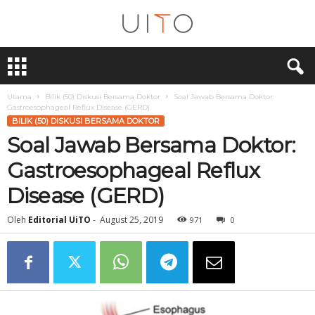
U
i
T
O
Utama
Bilik (50) Diskusi Bersama Doktor
Soal Jawab Bersama Doktor:
Gastroesophageal Reflux Disease (GERD)
BILIK (50) DISKUSI BERSAMA DOKTOR
Soal Jawab Bersama Doktor:
Gastroesophageal Reflux
Disease (GERD)
Oleh
Editorial UiTO
-
August 25, 2019
971
0