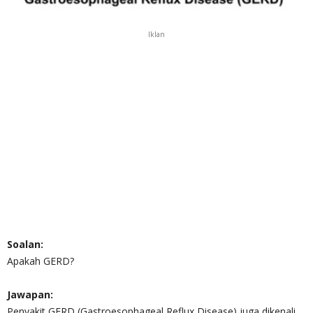
Iklan
Soalan:
Apakah GERD?
Jawapan:
Penyakit GERD (Gastroesophageal Reflux Disease) juga dikenali