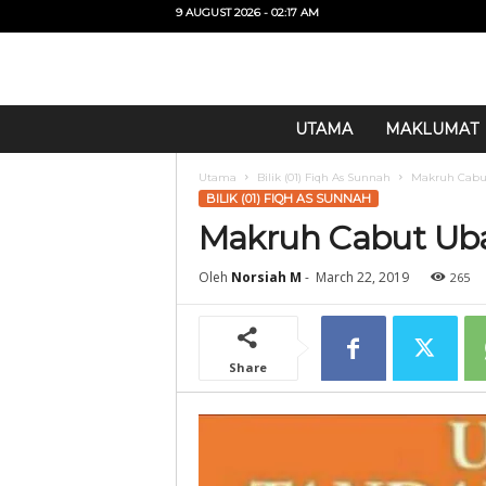
9 AUGUST 2026 - 02:17 AM
U
UTAMA
MAKLUMAT
i
T
Utama
Bilik (01) Fiqh As Sunnah
Makruh Cabu
O
BILIK (01) FIQH AS SUNNAH
Makruh Cabut Ub
Oleh
Norsiah M
-
March 22, 2019
265
Share