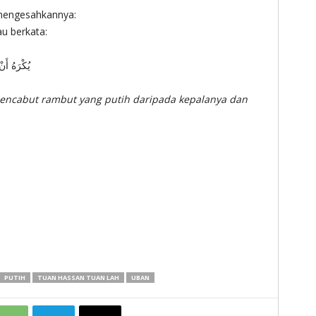
asan Anas bin Malik رضي الله عنه mengesahkannya:
bahawa beliau berkata:
يُكْرَهُ أَن
mencabut rambut yang putih daripada kepalanya dan
PUTIH
TUAN HASSAN TUAN LAH
UBAN