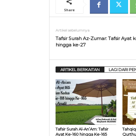
Share
Artikel sebelumnya
Tafsir Surah Az-Zumar: Tafsir Ayat 
hingga ke-27
ARTIKEL BERKAITAN
LAGI DARI PE
Tafsir Surah Al-An’Am: Tafsir
Tahqiq 
Ayat Ke-160 hingga Ke-165
Qurthu