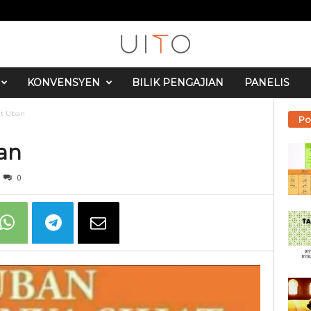
KONVENSYEN
BILIK PENGAJIAN
PANELIS
t Uban
Po
an
0