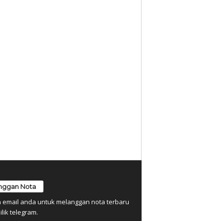
nggan Nota
n email anda untuk melanggan nota terbaru
ilik telegram.