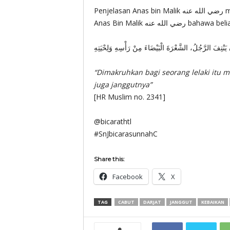
Penjel
Anas Bin Malik رضي الله عنه 
ْ يَنْتِفَ الرَّجُلُ، الشَّعْرَةَ الْبَيْضَاءَ مِنْ رَأْسِهِ وَلِحْيَتِهِ
“Dimakruhkan bagi seorang lelaki itu 
juga janggutnya”
[HR Muslim no. 2341]
@bicarathtl
#SnJbicarasunnahC
Share this:
Facebook
X
TAG
CABUT
DARJAT
JANGGUT
KEBAIKAN