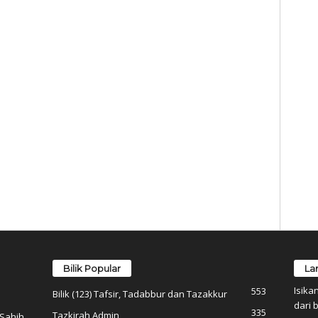
Bilik Popular
La
Isika
553
Bilik (123) Tafsir, Tadabbur dan Tazakkur
dari b
335
Tazkirah Admin
 Sahih