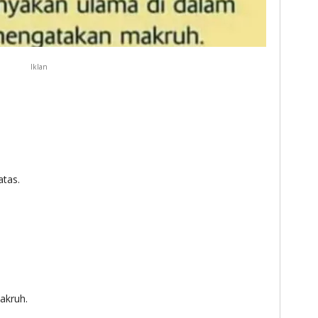
Iklan
atas.
akruh.