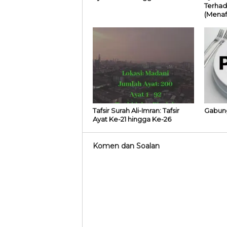
Terhad
(Menaf
Tafsir Surah Ali-Imran: Tafsir
Gabung
Ayat Ke-21 hingga Ke-26
Komen dan Soalan