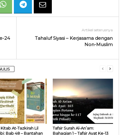
Artikel seterusnya
ke-24
Tahaluf Siyasi – Kerjasama dengan
Non-Muslim
NULIS
Kitab At-Tazkirah Lil
Tafsir Surah Al-An’am:
bi: Bab 48 – Bantahan
Bahagian 1 – Tafsir Ayat Ke-13