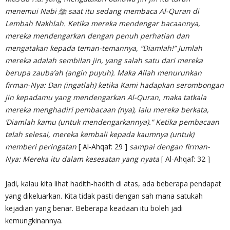
menemui Nabi ﷺ saat itu sedang membaca Al-Quran di
Lembah Nakhlah. Ketika mereka mendengar bacaannya,
mereka mendengarkan dengan penuh perhatian dan
mengatakan kepada teman-temannya, “Diamlah!” Jumlah
mereka adalah sembilan jin, yang salah satu dari mereka
berupa zauba’ah (angin puyuh). Maka Allah menurunkan
firman-Nya: Dan (ingatlah) ketika Kami hadapkan serombongan
jin kepadamu yang mendengarkan Al-Quran, maka tatkala
mereka menghadiri pembacaan (nya), lalu mereka berkata,
‘Diamlah kamu (untuk mendengarkannya).” Ketika pembacaan
telah selesai, mereka kembali kepada kaumnya (untuk)
memberi peringatan
[ Al-Ahqaf: 29 ]
sampai dengan firman-
Nya: Mereka itu dalam kesesatan yang nyata
[ Al-Ahqaf: 32 ]
Jadi, kalau kita lihat hadith-hadith di atas, ada beberapa pendapat
yang dikeluarkan. Kita tidak pasti dengan sah mana satukah
kejadian yang benar. Beberapa keadaan itu boleh jadi
kemungkinannya.