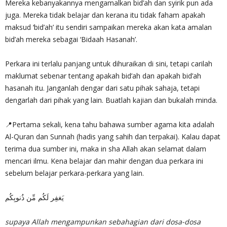
Mereka kebanyakannya mengamalkan bid’ah dan syirik pun ada
juga. Mereka tidak belajar dan kerana itu tidak faham apakah
maksud ‘bid’ah’ itu sendiri sampaikan mereka akan kata amalan
bid’ah mereka sebagai ‘Bidaah Hasanah’.
Perkara ini terlalu panjang untuk dihuraikan di sini, tetapi carilah
maklumat sebenar tentang apakah bid’ah dan apakah bid’ah
hasanah itu. Janganlah dengar dari satu pihak sahaja, tetapi
dengarlah dari pihak yang lain. Buatlah kajian dan bukalah minda.
📍Pertama sekali, kena tahu bahawa sumber agama kita adalah
Al-Quran dan Sunnah (hadis yang sahih dan terpakai). Kalau dapat
terima dua sumber ini, maka in sha Allah akan selamat dalam
mencari ilmu. Kena belajar dan mahir dengan dua perkara ini
sebelum belajar perkara-perkara yang lain.
يَغفِر لَكُم مِّن ذُنوبِكُم
supaya Allah mengampunkan sebahagian dari dosa-dosa