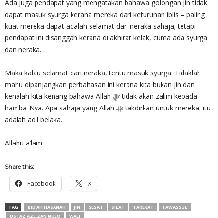
Ada juga pendapat yang mengatakan bahawa golongan jin tidak
dapat masuk syurga kerana mereka dari keturunan iblis – paling
kuat mereka dapat adalah selamat dari neraka sahaja; tetapi
pendapat ini disanggah kerana di akhirat kelak, cuma ada syurga
dan neraka.
Maka kalau selamat dari neraka, tentu masuk syurga. Tidaklah
mahu dipanjangkan perbahasan ini kerana kita bukan jin dan
kenalah kita kenang bahawa Allah ﷻ tidak akan zalim kepada
hamba-Nya. Apa sahaja yang Allah ﷻ takdirkan untuk mereka, itu
adalah adil belaka.
Allahu a’lam.
Share this:
Facebook
X
TAG
BID'AH HASANAH
JIN
SESAT
SILAT
TAREKAT
TAWASSUL
USTAZ AZLIZAN NUEQ
WALI