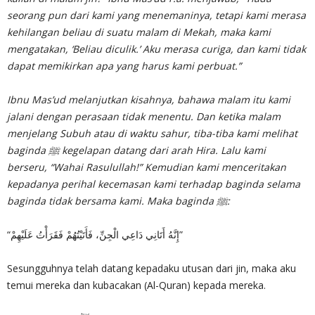
seorang pun dari kami yang menemaninya, tetapi kami merasa
kehilangan beliau di suatu malam di Mekah, maka kami
mengatakan, ‘Beliau diculik.’ Aku merasa curiga, dan kami tidak
dapat memikirkan apa yang harus kami perbuat.”
Ibnu Mas’ud melanjutkan kisahnya, bahawa malam itu kami
jalani dengan perasaan tidak menentu. Dan ketika malam
menjelang Subuh atau di waktu sahur, tiba-tiba kami melihat
baginda ﷺ kegelapan datang dari arah Hira. Lalu kami
berseru, “Wahai Rasulullah!” Kemudian kami menceritakan
kepadanya perihal kecemasan kami terhadap baginda selama
baginda tidak bersama kami. Maka baginda ﷺ:
“إِنَّهُ أَتَانِي دَاعِي الْجِنِّ، فَأَتَيْتُهُمْ فَقَرَأْتُ عَلَيْهِمْ”
Sesungguhnya telah datang kepadaku utusan dari jin, maka aku
temui mereka dan kubacakan (Al-Quran) kepada mereka.