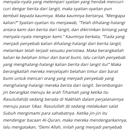
menyala­-nyala yang melempari syaitan yang hendak mencuri-
curi dengar berita dari langit, maka syaitan-syaitan pun
kembali kepada kaumnya. Maka kaumnya bertanya, “Mengapa
kalian?” Syaitan-syaitan itu menjawab, “Telah dihalang-halangi
antara kami dan berita dari langit, dan dikirimkan bintang yang
menyala-nyala mengejar kami.” Kaumnya berkata, “Tiada yang
menjadi penyebab kalian dihalang-halangi dari berita langit,
melainkan telah terjadi sesuatu peristiwa. Maka berangkatlah
kalian ke belahan timur dan barat bumi, lalu carilah penyebab
yang menghalang-halangi kalian berita dari langit itu!” Maka
berangkatlah mereka menjelajahi belahan timur dan barat
bumi untuk mencari orang yang menjadi penyebab yang
menghalang-halangi mereka berita dari langit. Serombongan
jin berangkat menuju ke arah Tihamah yang ketika itu
Rasulullahﷺ sedang berada di Nakhlah dalam perjalanannya
menuju pasar ‘Ukaz. Rasulullah ﷺ sedang melakukan salat
Subuh mengimami para sahabatnya. Ketika jin-jin itu
mendengar bacaan Al-Quran, maka mereka mendengarkannya,
lalu mengatakan, “Demi Allah, inilah yang menjadi penyebab