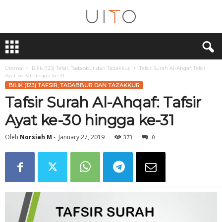
U
i
T
O
Utama
Bilik (123) Tafsir, Tadabbur dan Tazakkur
Tafsir Surah Al-Ahqaf: Tafsir
Ayat ke-30 hingga ke-31
BILIK (123) TAFSIR, TADABBUR DAN TAZAKKUR
Tafsir Surah Al-Ahqaf: Tafsir
Ayat ke-30 hingga ke-31
Oleh
Norsiah M
-
January 27, 2019
373
0