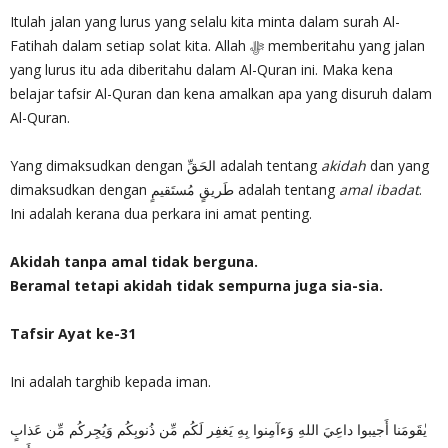
Itulah jalan yang lurus yang selalu kita minta dalam surah Al-
Fatihah dalam setiap solat kita. Allah ﷻ memberitahu yang jalan
yang lurus itu ada diberitahu dalam Al-Quran ini. Maka kena
belajar tafsir Al-Quran dan kena amalkan apa yang disuruh dalam
Al-Quran.
Yang dimaksudkan dengan الحَقِّ adalah tentang
akidah
dan yang
dimaksudkan dengan طَريقٍ مُستَقيمٍ adalah tentang
amal ibadat
.
Ini adalah kerana dua perkara ini amat penting.
Akidah tanpa amal tidak berguna.
Beramal tetapi akidah tidak sempurna juga sia-sia.
Tafsir Ayat ke-31
Ini adalah targhib kepada iman.
يٰقَومَنا أَجيبوا داعِيَ اللهِ وَءآمِنوا بِهِ يَغفِر لَكُم مِّن ذُنوبِكُم وَيُجِركُم مِّن عَذابٍ