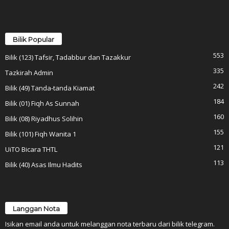
Bilik Popular
553
Bilik (123) Tafsir, Tadabbur dan Tazakkur
335
Tazkirah Admin
242
Bilik (49) Tanda-tanda Kiamat
184
Bilik (01) Fiqh As Sunnah
160
Bilik (08) Riyadhus Solihin
155
Bilik (101) Fiqh Wanita 1
121
UiTO Bicara THTL
113
Bilik (40) Asas Ilmu Hadits
Langgan Nota
Isikan email anda untuk melanggan nota terbaru dari bilik telegram.