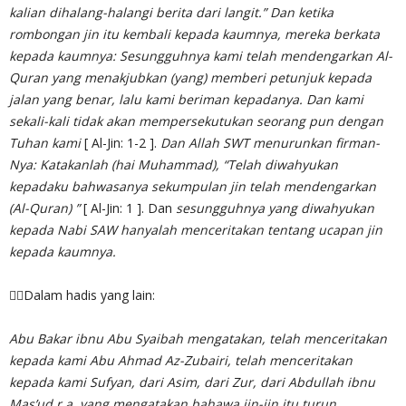
kalian dihalang-halangi berita dari langit.” Dan ketika
rombongan jin itu kembali kepada kaumnya, mereka berkata
kepada kaumnya: Sesungguhnya kami telah mendengarkan Al-
Quran yang menakjubkan (yang) memberi petunjuk kepada
jalan yang benar, lalu kami beriman kepadanya. Dan kami
sekali-kali tidak akan mempersekutukan seorang pun dengan
Tuhan kami
[ Al-Jin: 1-2 ].
Dan Allah SWT menurunkan firman-
Nya: Katakanlah (hai Muhammad), “Telah diwahyukan
kepadaku bahwasanya sekumpulan jin telah mendengarkan
(Al-Quran) ”
[ Al-Jin: 1
]. Dan
sesungguhnya yang diwahyukan
kepada Nabi SAW hanyalah menceritakan tentang ucapan jin
kepada kaumnya.
✍🏻Dalam hadis yang lain:
Abu Bakar ibnu Abu Syaibah mengatakan, telah menceritakan
kepada kami Abu Ahmad Az-Zubairi, telah menceritakan
kepada kami Sufyan, dari Asim, dari Zur, dari Abdullah ibnu
Mas’ud r.a. yang mengatakan bahawa jin-jin itu turun