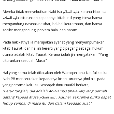
Mereka tidak menyebutkan Nabi Isa عليه السلام kerana Nabi Isa
عليه السلام diturunkan kepadanya kitab Injil yang isinya hanya
mengandung nasihat-nasihat, hal-hal keutamaan, dan hanya
sedikit mengandungi perkara halal dan haram.
Pada hakikatnya ia merupakan syariat yang menyempurnakan
kitab Taurat, dan hal ini bererti yang dipegang sebagai hukum
utama adalah Kitab Taurat. Kerana itulah jin mengatakan, “Yang
diturunkan sesudah Musa.”
Hal yang sama telah dikatakan oleh Waraqah ibnu Naufal ketika
Nabi ﷺ menceritakan kepadanya kisah turunnya Jibril a.s. pada
yang pertama kali, lalu Waraqah ibnu Naufal berkata,
“Beruntunglah, dia adalah An-Namus (malaikat) yang pernah
datang kepada Musa عليه السلام. Aduhai, sekiranya diriku dapat
hidup sampai di masa itu dan dalam keadaan kuat.”