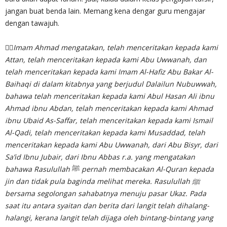
jangan buat benda lain. Memang kena dengar guru mengajar
dengan tawajuh.
✍🏻
Imam Ahmad mengatakan, telah menceritakan kepada kami
Attan, telah menceritakan kepada kami Abu Uwwanah, dan
telah menceritakan kepada kami Imam Al-Hafiz Abu Bakar Al-
Baihaqi di dalam kitabnya yang berjudul Dalailun Nubuwwah,
bahawa telah menceritakan kepada kami Abul Hasan Ali ibnu
Ahmad ibnu Abdan, telah menceritakan kepada kami Ahmad
ibnu Ubaid As-Saffar, telah menceritakan kepada kami Ismail
Al-Qadi, telah menceritakan kepada kami Musaddad, telah
menceritakan kepada kami Abu Uwwanah, dari Abu Bisyr, dari
Sa’id Ibnu Jubair, dari Ibnu Abbas r.a. yang mengatakan
bahawa
Rasulullah
ﷺ
pernah membacakan Al-Quran kepada
jin dan tidak pula baginda melihat mereka. Rasulullah ﷺ
bersama segolongan sahabatnya menuju pasar Ukaz. Pada
saat itu antara syaitan dan berita dari langit telah dihalang-
halangi, kerana langit telah dijaga oleh bintang-bintang yang