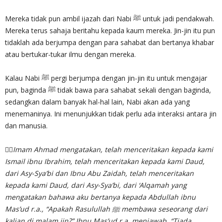
Mereka tidak pun ambil ijazah dari Nabi ﷺ untuk jadi pendakwah.
Mereka terus sahaja beritahu kepada kaum mereka. Jin-jin itu pun
tidaklah ada berjumpa dengan para sahabat dan bertanya khabar
atau bertukar-tukar ilmu dengan mereka.
Kalau Nabi ﷺ pergi berjumpa dengan jin-jin itu untuk mengajar
pun, baginda ﷺ tidak bawa para sahabat sekali dengan baginda,
sedangkan dalam banyak hal-hal lain, Nabi akan ada yang
menemaninya. Ini menunjukkan tidak perlu ada interaksi antara jin
dan manusia.
✍🏻
Imam Ahmad mengatakan, telah menceritakan kepada kami
Ismail ibnu Ibrahim, telah menceritakan kepada kami Daud,
dari Asy-Sya’bi dan Ibnu Abu Zaidah, telah menceritakan
kepada kami Daud, dari Asy-Sya’bi, dari ‘Alqamah yang
mengatakan bahawa aku bertanya kepada Abdullah ibnu
Mas’ud r.a., “Apakah Rasulullah ﷺ membawa seseorang dari
kalian di malam jin?” Ibnu Mas’ud r.a. menjawab, “Tiada