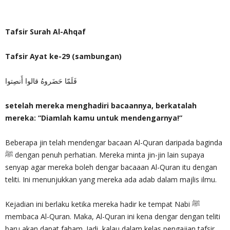
Tafsir Surah Al-Ahqaf
Tafsir Ayat ke-29 (sambungan)
فَلَمّا حَضَروهُ قالوا أَنصِتوا
setelah mereka menghadiri bacaannya, berkatalah
mereka: “Diamlah kamu untuk mendengarnya!”
Beberapa jin telah mendengar bacaan Al-Quran daripada baginda
ﷺ dengan penuh perhatian. Mereka minta jin-jin lain supaya
senyap agar mereka boleh dengar bacaaan Al-Quran itu dengan
teliti. Ini menunjukkan yang mereka ada adab dalam majlis ilmu.
Kejadian ini berlaku ketika mereka hadir ke tempat Nabi ﷺ
membaca Al-Quran. Maka, Al-Quran ini kena dengar dengan teliti
baru akan dapat faham. Jadi, kalau dalam kelas pengajian tafsir,