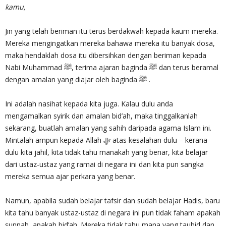
kamu,
Jin yang telah beriman itu terus berdakwah kepada kaum mereka.
Mereka mengingatkan mereka bahawa mereka itu banyak dosa,
maka hendaklah dosa itu dibersihkan dengan beriman kepada
Nabi Muhammad ﷺ, terima ajaran baginda ﷺ dan terus beramal
dengan amalan yang diajar oleh baginda ﷺ .
Ini adalah nasihat kepada kita juga. Kalau dulu anda
mengamalkan syirik dan amalan bid’ah, maka tinggalkanlah
sekarang, buatlah amalan yang sahih daripada agama Islam ini.
Mintalah ampun kepada Allah ﷻ atas kesalahan dulu – kerana
dulu kita jahil, kita tidak tahu manakah yang benar, kita belajar
dari ustaz-ustaz yang ramai di negara ini dan kita pun sangka
mereka semua ajar perkara yang benar.
Namun, apabila sudah belajar tafsir dan sudah belajar Hadis, baru
kita tahu banyak ustaz-ustaz di negara ini pun tidak faham apakah
sunnah, apakah bid’ah. Mereka tidak tahu mana yang tauhid dan