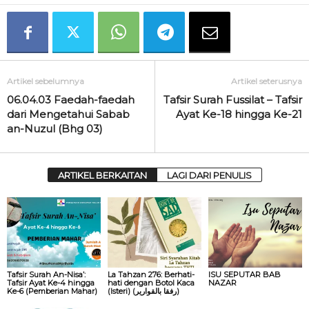
Artikel sebelumnya
Artikel seterusnya
06.04.03 Faedah-faedah
Tafsir Surah Fussilat – Tafsir
dari Mengetahui Sabab
Ayat Ke-18 hingga Ke-21
an-Nuzul (Bhg 03)
ARTIKEL BERKAITAN
LAGI DARI PENULIS
Tafsir Surah An-Nisa’:
La Tahzan 276: Berhati-
ISU SEPUTAR BAB
Tafsir Ayat Ke-4 hingga
hati dengan Botol Kaca
NAZAR
Ke-6 (Pemberian Mahar)
(Isteri) (ﺭﻓﻘﺎ ﺑﺎﻟﻘﻮﺍﺭﻳﺮ)