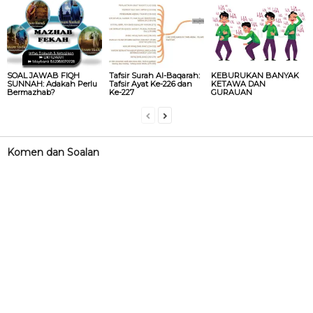
SOAL JAWAB FIQH
Tafsir Surah Al-Baqarah:
KEBURUKAN BANYAK
SUNNAH: Adakah Perlu
Tafsir Ayat Ke-226 dan
KETAWA DAN
Bermazhab?
Ke-227
GURAUAN
Komen dan Soalan