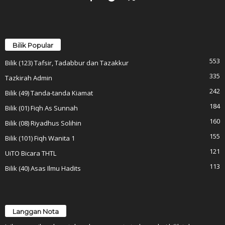
Bilik Popular
553
Bilik (123) Tafsir, Tadabbur dan Tazakkur
335
Tazkirah Admin
242
Bilik (49) Tanda-tanda Kiamat
184
Bilik (01) Fiqh As Sunnah
160
Bilik (08) Riyadhus Solihin
155
Bilik (101) Fiqh Wanita 1
121
UiTO Bicara THTL
113
Bilik (40) Asas Ilmu Hadits
Langgan Nota