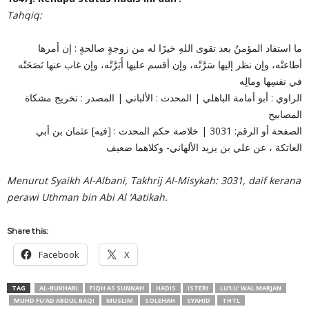
Tahqiq:
ما استفاد المؤمنُ بعد تقوى اللهِ خيرًا له من زوجةٍ صالحةٍ : إن أمرها
أطاعتْه، وإن نظر إليها سَرَّتْه، وإن أقسم عليها أَبَرَّتْه، وإن غاب عنها نَصَحَتْه
في نفسِها ومالِه
الراوي : أبو أمامة الباهلي | المحدث : الألباني | المصدر : تخريج مشكاة
المصابيح
الصفحة أو الرقم: 3031 | خلاصة حكم المحدث : [فيه] عثمان بن أبي
العاتكة ، عن علي بن يزيد الألهاني- وكلاهما ضعيف
Menurut Syaikh Al-Albani, Takhrij Al-Misykah: 3031, daif kerana
perawi Uthman bin Abi Al ‘Aatikah.
Share this:
Facebook
X
TAG
AL-BUKHARI
FIQH AS SUNNAH
HADIS
ISTERI
LU'LU' WAL MARJAN
MUHD FU'AD ABDUL BAQI
MUSLIM
SOLEHAH
SYAHID
THTL