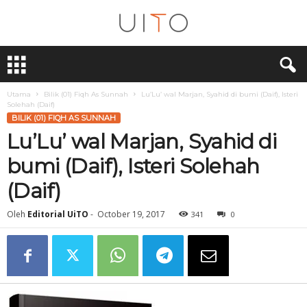
U
i
T
O
Utama
Bilik (01) Fiqh As Sunnah
Lu’Lu’ wal Marjan, Syahid di bumi (Daif), Isteri
Solehah (Daif)
BILIK (01) FIQH AS SUNNAH
Lu’Lu’ wal Marjan, Syahid di
bumi (Daif), Isteri Solehah
(Daif)
Oleh
Editorial UiTO
-
October 19, 2017
341
0