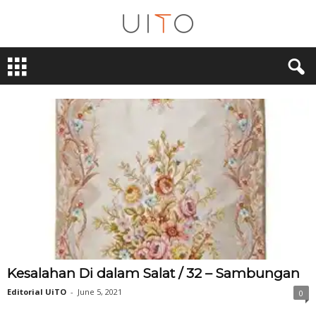
U
i
T
O
Kesalahan Di dalam Salat / 32 – Sambungan
Editorial UiTO
-
June 5, 2021
0