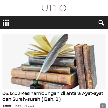
U
i
T
O
06.12.02 Kesinambungan di antara Ayat-ayat
dan Surah-surah ( Bah. 2 )
zahiri
-
March 16, 2022
0