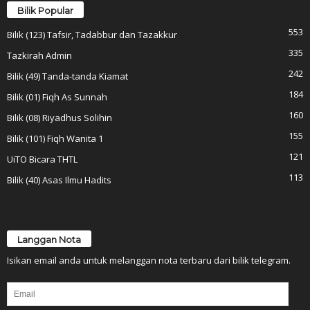
Bilik Popular
553
Bilik (123) Tafsir, Tadabbur dan Tazakkur
335
Tazkirah Admin
242
Bilik (49) Tanda-tanda Kiamat
184
Bilik (01) Fiqh As Sunnah
160
Bilik (08) Riyadhus Solihin
155
Bilik (101) Fiqh Wanita 1
121
UiTO Bicara THTL
113
Bilik (40) Asas Ilmu Hadits
Langgan Nota
Isikan email anda untuk melanggan nota terbaru dari bilik telegram.
Email