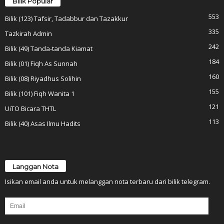
Bilik Popular
553
Bilik (123) Tafsir, Tadabbur dan Tazakkur
335
Tazkirah Admin
242
Bilik (49) Tanda-tanda Kiamat
184
Bilik (01) Fiqh As Sunnah
160
Bilik (08) Riyadhus Solihin
155
Bilik (101) Fiqh Wanita 1
121
UiTO Bicara THTL
113
Bilik (40) Asas Ilmu Hadits
Langgan Nota
Isikan email anda untuk melanggan nota terbaru dari bilik telegram.
Email