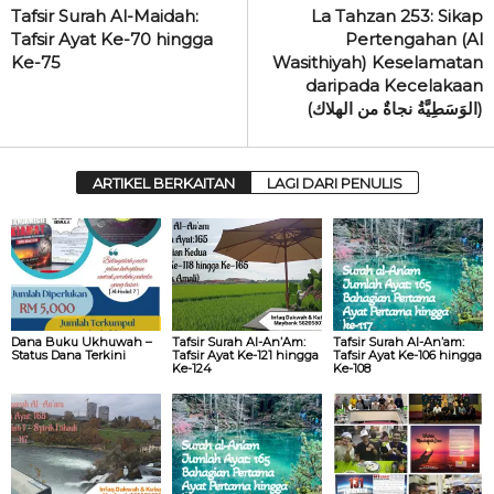
Tafsir Surah Al-Maidah:
La Tahzan 253: Sikap
Tafsir Ayat Ke-70 hingga
Pertengahan (Al
Ke-75
Wasithiyah) Keselamatan
daripada Kecelakaan
(الوَسَطِيَّةُ نجاةٌ من الهلاك)
ARTIKEL BERKAITAN
LAGI DARI PENULIS
Dana Buku Ukhuwah –
Tafsir Surah Al-An’Am:
Tafsir Surah Al-An’am:
Status Dana Terkini
Tafsir Ayat Ke-121 hingga
Tafsir Ayat Ke-106 hingga
Ke-124
Ke-108