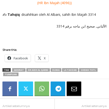
(HR Ibn Majah
(4096))
✍
Tahqiq
: disahihkan oleh Al Albani, sahih Ibn Majah 3314
الألباني, صحيح ابن ماجه برقم 3314
Share this:
Facebook
X
TAG
AKHIRAT
DR AIDH AL QARNI
DUNIA
LA TAHZAN
SHEIKH THTL
TUMPUAN
Artikel sebelumnya
Artikel seterusnya