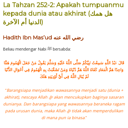
La Tahzan 252-2: Apakah tumpuanmu
kepada dunia atau akhirat (هل همك
الدنيا أم الآخرة)
Hadith Ibn Mas’ud رضي الله عنه
Beliau mendengar Nabi ﷺ bersabda:
قَالَ
عَ
بْدُ اللَّهِ سَمِعْتُ نَبِيَّكُمْ صَلَّى اللَّهُ عَلَيْهِ وَسَلَّمَ يَقُولُ مَنْ جَعَلَ الْهُمُومَ هَمًّا
وَاحِدًا هَمَّ الْمَعَادِ كَفَاهُ اللَّهُ هَمَّ دُنْيَاهُ وَمَنْ تَشَعَّبَتْ بِهِ الْهُمُومُ فِي أَحْوَالِ الدُّنْيَا
لَمْ يُبَالِ اللَّهُ فِي أَيِّ أَوْدِيَتِهِ هَلَكَ
“
Barangsiapa menjadikan wawasannya menjadi satu (dunia +
akhirat), nescaya Allah ‎ﷻ akan mencukupkan baginya sasaran
dunianya. Dan barangsiapa yang wawasannya beraneka ragam
pada urusan dunia, maka Allah ‎ﷻ tidak akan memperdulikan
di mana pun ia binasa
.”