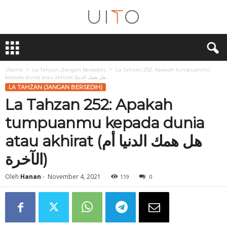
U
i
T
O
Utama
La Tahzan (Jangan Bersedih)
La Tahzan 252: Apakah tumpuanmu
kepada dunia atau akhirat (هل همك الدنيا...
LA TAHZAN (JANGAN BERSEDIH)
La Tahzan 252: Apakah
tumpuanmu kepada dunia
atau akhirat (هل همك الدنيا أم
الآخرة)
Oleh
Hanan
-
November 4, 2021
119
0