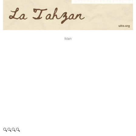
Iklan
🔍🔍🔍🔍