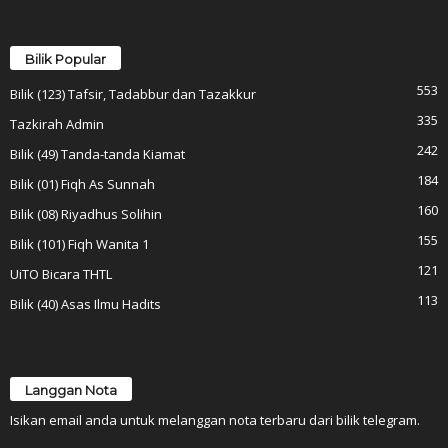
Bilik Popular
553
Bilik (123) Tafsir, Tadabbur dan Tazakkur
335
Tazkirah Admin
242
Bilik (49) Tanda-tanda Kiamat
184
Bilik (01) Fiqh As Sunnah
160
Bilik (08) Riyadhus Solihin
155
Bilik (101) Fiqh Wanita 1
121
UiTO Bicara THTL
113
Bilik (40) Asas Ilmu Hadits
Langgan Nota
Isikan email anda untuk melanggan nota terbaru dari bilik telegram.