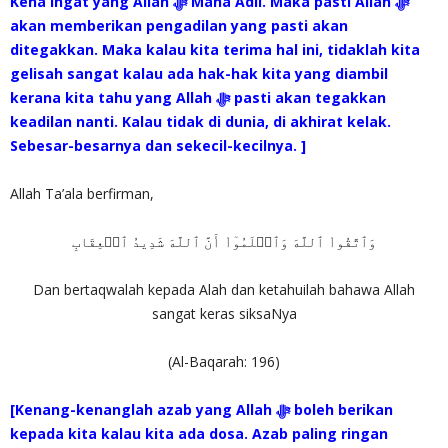
Kena ingat yang Allah ‎ﷻ Maha Adil. Maka pasti Allah ‎ﷻ
akan memberikan pengadilan yang pasti akan
ditegakkan. Maka kalau kita terima hal ini, tidaklah kita
gelisah sangat kalau ada hak-hak kita yang diambil
kerana kita tahu yang Allah ‎ﷻ pasti akan tegakkan
keadilan nanti. Kalau tidak di dunia, di akhirat kelak.
Sebesar-besarnya dan sekecil-kecilnya. ]
Allah Ta’ala berfirman,
وَٱتَّقُواْ ٱللَّهَ وَٱعۡلَمُوٓاْ أَنَّ ٱللَّهَ شَدِيدُ ٱلۡعِقَابِ
Dan bertaqwalah kepada Alah dan ketahuilah bahawa Allah
sangat keras siksaNya
(Al-Baqarah: 196)
[Kenang-kenanglah azab yang Allah ‎ﷻ boleh berikan
kepada kita kalau kita ada dosa. Azab paling ringan