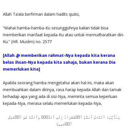
Allah Ta’ala berfirman dalam hadits qudsi,
“Wahai hamba-hamba-Ku sesungguhnya kalian tidak bisa
memberikan manfaat kepada-Ku atau untuk memudharatkan diri-
Ku.” (HR. Muslim) no. 2577
[Allah ‎ﷻ memberikan rahmat-Nya kepada kita kerana
belas ihsan-Nya kepada kita sahaja, bukan kerana Dia
memerlukan kita]
Apabila seorang hamba mengetahui akan hal ini, maka akan
membuahkan dalam dirinya, rasa harap kepada Allah dan tamak
terhadap apa yang ada di sisi-Nya, meminta semua keperluan
kepada-Nya, merasa selalu memerlukan kepada-Nya,
يَـٰٓأَيُّہَا ٱلنَّاسُ أَنتُمُ ٱلۡفُقَرَآءُ إِلَى ٱللَّهِۖ وَٱللَّهُ هُوَ ٱلۡغَنِىُّ
ٱلۡحَمِيدُ