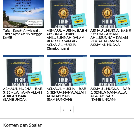
Tafsir Surah Al-Maidah:
ASMA’UL HUSNA: BAB 6
ASMAU’L HUSNA: BAB 6
Tafsir Ayat Ke-95 hingga
KESUNGGUHAN
KESUNGGUHAN
Ke-98
AHLUSUNNAH DALAM
AHLUSUNNAH DALAM
PERBAHASAN AL-
PERBAHASAN AL-
ASMA’ AL-HUSNA
ASMA’ AL-HUSNA
(Sambungan)
ASMAU’L HUSNA – BAB
ASMAU’L HUSNA – BAB
ASMAU’L HUSNA – BAB
5: SEMUA NAMA ALLAH
5: SEMUA NAMA ALLAH
5: SEMUA NAMA ALLAH
ADALAH BAIK
ADALAH BAIK
ADALAH BAIK
(SAMBUNGAN)
(SAMBUNGAN)
(SAMBUNGAN)
Komen dan Soalan