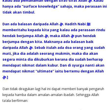
kalau ada pemahaman dengan sifat-sifat Allah ‎ﷻ. Kalau
hanya ada “surface knowledge” sahaja, maka perasaan ini
tidak akan timbul.
Dan ada balasan daripada Allah ‎ﷻ. Hadith Nabi ﷺ
memberitahu kepada kita yang kalau ada perasaan rindu
hendak berjumpa Allah ‎ﷻ, maka Allah ‎ﷻ pun hendak
berjumpa dengan kita. Maknanya ada balasan baik
daripada Allah ‎ﷻ. Sebab itulah ada doa orang yang sudah
mati, jika dia adalah seorang mukmin, maka dia akan
segera minta dia dikuburkan kerana dia sudah berharap
mendapat nikmat dalam kubur. Dan di syurga nanti akan
mendapat nikmat “ultimate” iaitu bertemu dengan Allah
‎ﷻ.]
Dan tidak diragukan lagi hal ini dapat memberi banyak pengaruh
kepada hamba dalam amalan-amalan ibadah. Sehingga Allah
ta’ala berfirman: