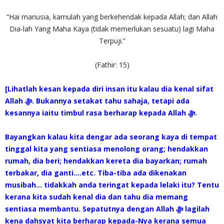
“Hai manusia, kamulah yang berkehendak kepada Allah; dan Allah
Dia-lah Yang Maha Kaya (tidak memerlukan sesuatu) lagi Maha
Terpuji.”
(Fathir: 15)
[Lihatlah kesan kepada diri insan itu kalau dia kenal sifat
Allah ‎ﷻ. Bukannya setakat tahu sahaja, tetapi ada
kesannya iaitu timbul rasa berharap kepada Allah ‎ﷻ.
Bayangkan kalau kita dengar ada seorang kaya di tempat
tinggal kita yang sentiasa menolong orang; hendakkan
rumah, dia beri; hendakkan kereta dia bayarkan; rumah
terbakar, dia ganti….etc. Tiba-tiba ada dikenakan
musibah… tidakkah anda teringat kepada lelaki itu? Tentu
kerana kita sudah kenal dia dan tahu dia memang
sentiasa membantu. Sepatutnya dengan Allah ‎ﷻ lagilah
kena dahsyat kita berharap kepada-Nya kerana semua