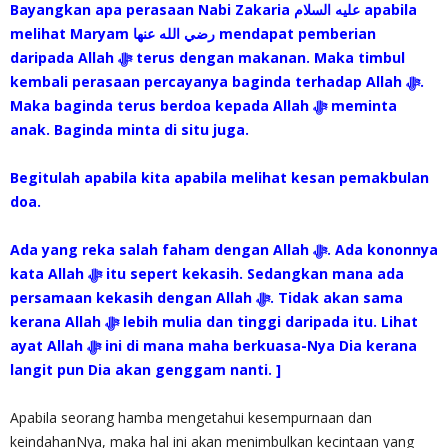
Bayangkan apa perasaan Nabi Zakaria عليه السلام apabila
melihat Maryam رضي الله عنها mendapat pemberian
daripada Allah ‎ﷻ terus dengan makanan. Maka timbul
kembali perasaan percayanya baginda terhadap Allah ‎ﷻ.
Maka baginda terus berdoa kepada Allah ‎ﷻ meminta
anak. Baginda minta di situ juga.
Begitulah apabila kita apabila melihat kesan pemakbulan
doa.
Ada yang reka salah faham dengan Allah ‎ﷻ. Ada kononnya
kata Allah ‎ﷻ itu sepert kekasih. Sedangkan mana ada
persamaan kekasih dengan Allah ‎ﷻ. Tidak akan sama
kerana Allah ‎ﷻ lebih mulia dan tinggi daripada itu. Lihat
ayat Allah ‎ﷻ ini di mana maha berkuasa-Nya Dia kerana
langit pun Dia akan genggam nanti. ]
Apabila seorang hamba mengetahui kesempurnaan dan
keindahanNya, maka hal ini akan menimbulkan kecintaan yang