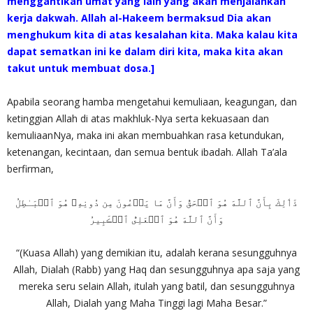
menggantikan umat yang lain yang akan menjalankan
kerja dakwah. Allah al-Hakeem bermaksud Dia akan
menghukum kita di atas kesalahan kita. Maka kalau kita
dapat sematkan ini ke dalam diri kita, maka kita akan
takut untuk membuat dosa.]
Apabila seorang hamba mengetahui kemuliaan, keagungan, dan
ketinggian Allah di atas makhluk-Nya serta kekuasaan dan
kemuliaanNya, maka ini akan membuahkan rasa ketundukan,
ketenangan, kecintaan, dan semua bentuk ibadah. Allah Ta’ala
berfirman,
ذَٲلِكَ بِأَنَّ ٱللَّهَ هُوَ ٱلۡحَقُّ وَأَنَّ مَا يَدۡعُونَ مِن دُونِهِۦ هُوَ ٱلۡبَـٰطِلُ
وَأَنَّ ٱللَّهَ هُوَ ٱلۡعَلِىُّ ٱلۡڪَبِيرُ
“(Kuasa Allah) yang demikian itu, adalah kerana sesungguhnya
Allah, Dialah (Rabb) yang Haq dan sesungguhnya apa saja yang
mereka seru selain Allah, itulah yang batil, dan sesungguhnya
Allah, Dialah yang Maha Tinggi lagi Maha Besar.”