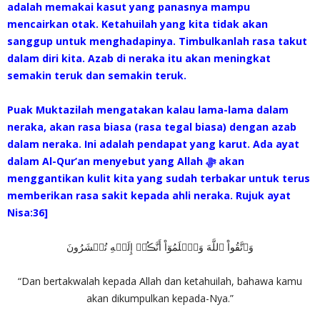
adalah memakai kasut yang panasnya mampu
mencairkan otak. Ketahuilah yang kita tidak akan
sanggup untuk menghadapinya. Timbulkanlah rasa takut
dalam diri kita. Azab di neraka itu akan meningkat
semakin teruk dan semakin teruk.
Puak Muktazilah mengatakan kalau lama-lama dalam
neraka, akan rasa biasa (rasa tegal biasa) dengan azab
dalam neraka. Ini adalah pendapat yang karut. Ada ayat
dalam Al-Qur’an menyebut yang Allah ‎ﷻ akan
menggantikan kulit kita yang sudah terbakar untuk terus
memberikan rasa sakit kepada ahli neraka. Rujuk ayat
Nisa:36]
وَٱتَّقُواْ ٱللَّهَ وَٱعۡلَمُوٓاْ أَنَّڪُمۡ إِلَيۡهِ تُحۡشَرُونَ
“Dan bertakwalah kepada Allah dan ketahuilah, bahawa kamu
akan dikumpulkan kepada-Nya.”