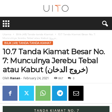
U
i
T
O
Utama
Bilik (49) Tanda-tanda Kiamat
10.7 Tanda Kiamat Besar No. 7:
Munculnya Jerebu Tebal atau Kabut (خروج...
BILIK (49) TANDA-TANDA KIAMAT
10.7 Tanda Kiamat Besar No.
7: Munculnya Jerebu Tebal
atau Kabut (خروج الدخان)
Oleh
Hanan
-
February 24, 2021
867
0