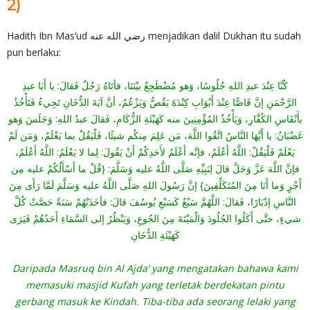
2)
Hadith Ibn Mas’ud رضي الله عنه menjadikan dalil Dukhan itu sudah
pun berlaku:
كُنَّا عِنْدَ عبدِ اللهِ جُلُوسًا، وَهو مُضْطَجِعٌ بيْنَنَا، فأتَاهُ رَجُلٌ فَقالَ: يا أَبَا عبدِ
الرَّحْمَنِ إنَّ قَاصًّا عِنْدَ أَبْوَابِ كِنْدَةَ يَقُصُّ وَيَزْعُمُ، أنَّ آيَةَ الدُّخَانِ تَجِيءُ فَتَأْخُذُ
بأَنْفَاسِ الكُفَّارِ، وَيَأْخُذُ المُؤْمِنِينَ منه كَهَيْئَةِ الزُّكَامِ، فَقالَ عبدُ اللهِ: وَجَلَسَ وَهو
غَضْبَانُ: يا أَيَّهَا النَّاسُ اتَّقُوا اللَّهَ، مَن عَلِمَ مِنكُم شيئًا، فَلْيَقُلْ بما يَعْلَمُ، وَمَن لَمْ
يَعْلَمْ فَلْيَقُلْ: اللَّهُ أَعْلَمُ، فإنَّه أَعْلَمُ لأَحَدِكُمْ أَنْ يَقُولَ: لِما لا يَعْلَمُ: اللَّهُ أَعْلَمُ،
فإنَّ اللَّهَ عَزَّ وَجَلَّ قالَ لِنَبِيِّهِ صَلَّى اللَّهُ عليه وَسَلَّمَ: {قُلْ ما أَسْأَلُكُمْ عليه مِن
أَجْرٍ وَما أَنَا مِنَ المُتَكَلِّفِينَ} إنَّ رَسُولَ اللهِ صَلَّى اللَّهُ عليه وَسَلَّمَ لَمَّا رَأَى مِنَ
النَّاسِ إدْبَارًا، فَقالَ: اللَّهُمَّ سَبْعٌ كَسَبْعِ يُوسُفَ قالَ: فأخَذَتْهُمْ سَنَةٌ حَصَّتْ كُلَّ
شيءٍ، حتَّى أَكَلُوا الجُلُودَ وَالْمَيْتَةَ مِنَ الجُوعِ، وَيَنْظُرُ إلى السَّمَاءِ أَحَدُهُمْ فَيَرَى
كَهَيْئَةِ الدُّخَانِ
Daripada Masruq bin Al Ajda’ yang mengatakan bahawa kami
memasuki masjid Kufah yang terletak berdekatan pintu
gerbang masuk ke Kindah. Tiba-tiba ada seorang lelaki yang