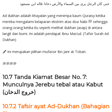
حتى كان الرجل يرى بين السماء والأرض دخانا .قاله ابن مسعود
Ad dukhan adalah khayalan yang menimpa kaum Quraisy ketika
mereka mengalami kelaparan ekstrim atas doa Nabi ﷺ sehingga
orang-orang ketika itu seperti melihat dukhan (asap) di antara
langit dan bumi. Ini adalah pendapat Ibnu Mas’ud. (Tafsir Surah Ad
Dukhan)
🖋 Ini merupakan pilihan mufassir Ibn Jarir at Tobari.
💭💭💭💭
10.7 Tanda Kiamat Besar No. 7:
Munculnya Jerebu tebal atau Kabut
(خروج الدخان)
10.7.2 Tafsir ayat Ad-Dukhan (Bahagian