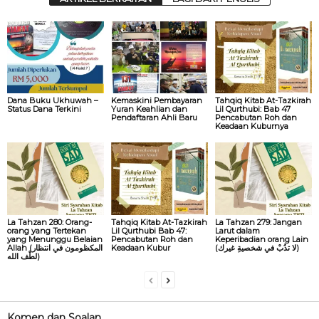
Dana Buku Ukhuwah –
Kemaskini Pembayaran
Tahqiq Kitab At-Tazkirah
Status Dana Terkini
Yuran Keahlian dan
Lil Qurthubi: Bab 47
Pendaftaran Ahli Baru
Pencabutan Roh dan
Keadaan Kuburnya
La Tahzan 280: Orang-
Tahqiq Kitab At-Tazkirah
La Tahzan 279: Jangan
orang yang Tertekan
Lil Qurthubi Bab 47:
Larut dalam
yang Menunggu Belaian
Pencabutan Roh dan
Keperibadian orang Lain
Allah (المكظومون في انتظار
Keadaan Kubur
(لا تذُبْ في شخصيةِ غيرك)
لطْف الله)
Komen dan Soalan