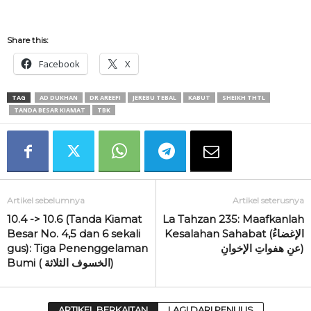
Share this:
Facebook
X
TAG
AD DUKHAN
DR AREEFI
JEREBU TEBAL
KABUT
SHEIKH THTL
TANDA BESAR KIAMAT
TBK
Artikel sebelumnya
Artikel seterusnya
10.4 -> 10.6 (Tanda Kiamat
La Tahzan 235: Maafkanlah
Besar No. 4,5 dan 6 sekali
Kesalahan Sahabat (الإغضاءُ
gus): Tiga Penenggelaman
عنِ هفواتِ الإخوانِ)
Bumi ( الخسوف الثلاثة)
ARTIKEL BERKAITAN
LAGI DARI PENULIS