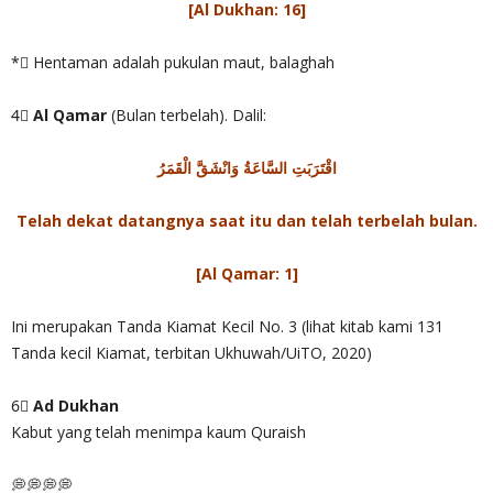
[Al Dukhan: 16]
*⃣ Hentaman adalah pukulan maut, balaghah
4⃣
Al Qamar
(Bulan terbelah). Dalil:
اقْتَرَبَتِ السَّاعَةُ وَانْشَقَّ الْقَمَرُ
Telah dekat datangnya saat itu dan telah terbelah bulan.
[Al Qamar: 1]
Ini merupakan Tanda Kiamat Kecil No. 3 (lihat kitab kami 131
Tanda kecil Kiamat, terbitan Ukhuwah/UiTO, 2020)
6⃣
Ad Dukhan
Kabut yang telah menimpa kaum Quraish
💭💭💭💭