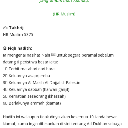
yang umum (hari Kiamat).
(HR Muslim)
✍
Takhrij
:
HR Muslim 5375
🔏
Fiqh hadith:
Ia mengenai nasihat Nabi ﷺ untuk segera beramal sebelum
datang 6 peristiwa besar iaitu:
1⃣ Terbit matahari dari barat
2⃣ Keluarnya asap/jerebu
3⃣ Keluarnya Al Masih Al Dajjal di Palestin
4⃣ Keluarnya dabbah (haiwan ganjil)
5⃣ Kematian seseorang (khassah)
6⃣ Berlakunya ammah (kiamat)
Hadith ini walaupun tidak dinyatakan kesemua 10 tanda besar
kiamat, cuma ingin ditekankan di sini tentang Ad Dukhan sebagai