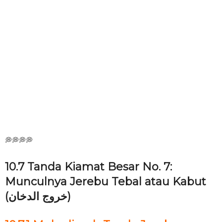
💭💭💭💭
10.7 Tanda Kiamat Besar No. 7:
Munculnya Jerebu Tebal atau Kabut
(خروج الدخان)