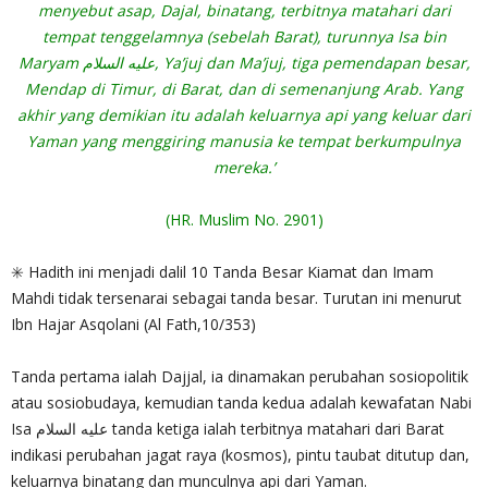
menyebut asap, Dajal, binatang, terbitnya matahari dari
tempat tenggelamnya (sebelah Barat), turunnya Isa bin
Maryam عليه السلام, Ya’juj dan Ma’juj, tiga pemendapan besar,
Mendap di Timur, di Barat, dan di semenanjung Arab. Yang
akhir yang demikian itu adalah keluarnya api yang keluar dari
Yaman yang menggiring manusia ke tempat berkumpulnya
mereka.’
(HR. Muslim No. 2901)
✳️ Hadith ini menjadi dalil 10 Tanda Besar Kiamat dan Imam
Mahdi tidak tersenarai sebagai tanda besar. Turutan ini menurut
Ibn Hajar Asqolani (Al Fath,10/353)
Tanda pertama ialah Dajjal, ia dinamakan perubahan sosiopolitik
atau sosiobudaya, kemudian tanda kedua adalah kewafatan Nabi
Isa عليه السلام tanda ketiga ialah terbitnya matahari dari Barat
indikasi perubahan jagat raya (kosmos), pintu taubat ditutup dan,
keluarnya binatang dan munculnya api dari Yaman.