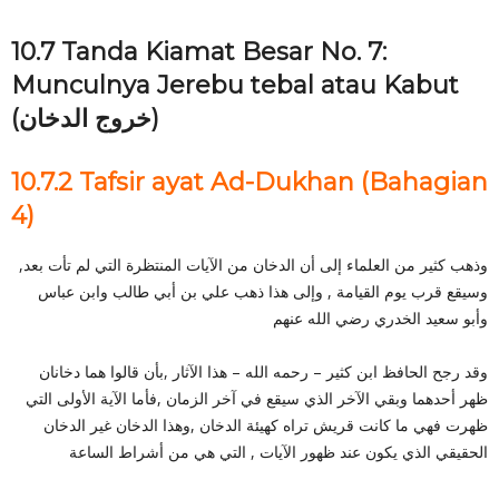
10.7 Tanda Kiamat Besar No. 7:
Munculnya Jerebu tebal atau Kabut
(خروج الدخان)
10.7.2 Tafsir ayat Ad-Dukhan (Bahagian
4)
وذهب كثير من العلماء إلى أن الدخان من الآيات المنتظرة التي لم تأت بعد,
وسيقع قرب يوم القيامة , وإلى هذا ذهب علي بن أبي طالب وابن عباس
وأبو سعيد الخدري رضي الله عنهم
وقد رجح الحافظ ابن كثير – رحمه الله – هذا الآثار ,بأن قالوا هما دخانان
ظهر أحدهما وبقي الآخر الذي سيقع في آخر الزمان ,فأما الآية الأولى التي
ظهرت فهي ما كانت قريش تراه كهيئة الدخان ,وهذا الدخان غير الدخان
الحقيقي الذي يكون عند ظهور الآيات , التي هي من أشراط الساعة