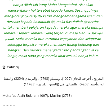
hanya Allah-lah Yang Maha Mengetahui. Aku akan
menceritakan hal tersebut kepada kalian. Sesungguhnya
orang-orang Quraisy itu ketika menghambat agama Islam dan
derhaka kepada Rasulullah ﷺ, maka Rasulullah ﷺ berdoa
untuk memberi pelajaran kepada mereka agar mereka ditimpa
kemarau seperti kemarau yang terjadi di masa Nabi Yusuf عليه
السلام. Maka mereka pun tertimpa kepayahan dan kelaparan
sehingga terpaksa mereka memakan tulang belulang dan
bangkai. Dan mereka menengadahkan pandangannya ke
langit, maka tiada yang mereka lihat kecuali hanya kabut.
🔏
Takhrij
:
التخريج : أخرجه البخاي (1007)، ومسلم (2798)، والترمذي (3254) واللفظ
له، وأحمد (4206)، والنسائي في ((السنن الكبرى)) (11483)
Muttafaq Alaih Bukhari (1007), Muslim (2798)