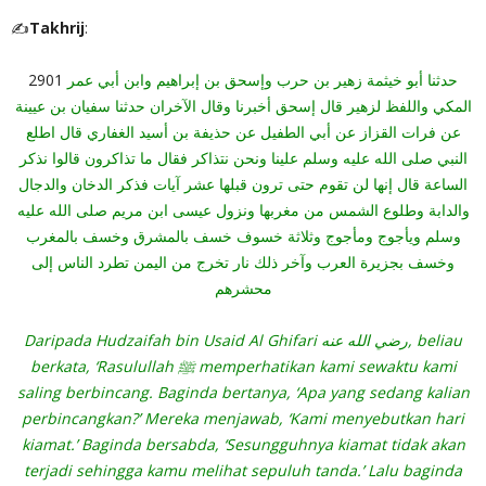
✍
Takhrij
:
2901
حدثنا أبو خيثمة زهير بن حرب وإسحق بن إبراهيم وابن أبي عمر
المكي واللفظ لزهير قال إسحق أخبرنا وقال الآخران حدثنا سفيان بن عيينة
عن فرات القزاز عن أبي الطفيل عن حذيفة بن أسيد الغفاري قال اطلع
النبي صلى الله عليه وسلم علينا ونحن نتذاكر فقال ما تذاكرون قالوا نذكر
الساعة قال إنها لن تقوم حتى ترون قبلها عشر آيات فذكر الدخان والدجال
والدابة وطلوع الشمس من مغربها ونزول عيسى ابن مريم صلى الله عليه
وسلم ويأجوج ومأجوج وثلاثة خسوف خسف بالمشرق وخسف بالمغرب
وخسف بجزيرة العرب وآخر ذلك نار تخرج من اليمن تطرد الناس إلى
محشرهم
Daripada Hudzaifah bin Usaid Al Ghifari رضي الله عنه, beliau
berkata, ‘Rasulullah ﷺ memperhatikan kami sewaktu kami
saling berbincang. Baginda bertanya, ‘Apa yang sedang kalian
perbincangkan?’ Mereka menjawab, ‘Kami menyebutkan hari
kiamat.’ Baginda bersabda, ‘Sesungguhnya kiamat tidak akan
terjadi sehingga kamu melihat sepuluh tanda.’ Lalu baginda