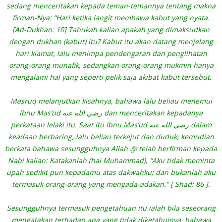
sedang menceritakan kepada teman-temannya tentang makna
firman-Nya: “Hari ketika langit membawa kabut yang nyata.
[Ad-Dukhan: 10] Tahukah kalian apakah yang dimaksudkan
dengan dukhan (kabut) itu? Kabut itu akan datang menjelang
hari kiamat, lalu menimpa pendengaran dan penglihatan
orang-orang munafik, sedangkan orang-orang mukmin hanya
mengalami hal yang seperti pelik saja akibat kabut tersebut.
Masruq melanjutkan kisahnya, bahawa lalu beliau menemui
Ibnu Mas’ud رضي الله عنه dan menceritakan kepadanya
perkataan lelaki itu. Saat itu Ibnu Mas’ud رضي الله عنه dalam
keadaan berbaring, lalu beliau terkejut dan duduk, kemudian
berkata bahawa sesungguhnya Allah ‎ﷻ telah berfirman kepada
Nabi kalian: Katakanlah (hai Muhammad), “Aku tidak meminta
upah sedikit pun kepadamu atas dakwahku; dan bukanlah aku
termasuk orang-orang yang mengada-adakan.” [ Shad: 86 ].
Sesungguhnya termasuk pengetahuan itu ialah bila seseorang
mengatakan terhadap apa yang tidak diketahuinya, bahawa