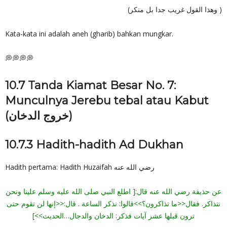
(وهذا القول غريب جدا بل منكر )
Kata-kata ini adalah aneh (gharib) bahkan mungkar.
💭💭💭💭
10.7 Tanda Kiamat Besar No. 7:
Munculnya Jerebu tebal atau Kabut
(خروج الدخان)
10.7.3 Hadith-hadith Ad Dukhan
Hadith pertama: Hadith Huzaifah رضي الله عنه
عن حذيفة رضي الله عنه قال:[ اطلع النبي صلى الله عليه وسلم علينا ونحن
نتذاكر. فقال<<ما تذاكرون؟>>قالوا: نذكر الساعة . قال:<<إنها لن تقوم حتى
ترون قبلها عشر آيات فذكر: الدخان والدجال…الحديث>>]