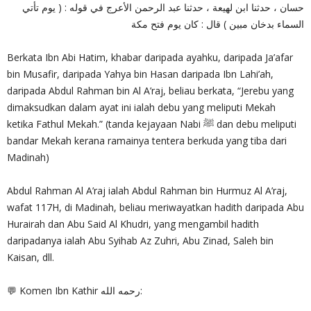
حسان ، حدثنا ابن لهيعة ، حدثنا عبد الرحمن الأعرج في قوله : ( يوم تأتي
السماء بدخان مبين ) قال : كان يوم فتح مكة
Berkata Ibn Abi Hatim, khabar daripada ayahku, daripada Ja’afar
bin Musafir, daripada Yahya bin Hasan daripada Ibn Lahi’ah,
daripada Abdul Rahman bin Al A’raj, beliau berkata, “Jerebu yang
dimaksudkan dalam ayat ini ialah debu yang meliputi Mekah
ketika Fathul Mekah.” (tanda kejayaan Nabi ﷺ dan debu meliputi
bandar Mekah kerana ramainya tentera berkuda yang tiba dari
Madinah)
Abdul Rahman Al A’raj ialah Abdul Rahman bin Hurmuz Al A’raj,
wafat 117H, di Madinah, beliau meriwayatkan hadith daripada Abu
Hurairah dan Abu Said Al Khudri, yang mengambil hadith
daripadanya ialah Abu Syihab Az Zuhri, Abu Zinad, Saleh bin
Kaisan, dll.
💬 Komen Ibn Kathir رحمه الله: