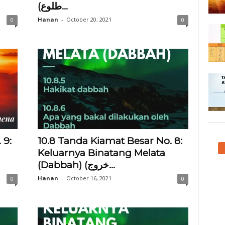
(طلوع...
Hanan
-
October 20, 2021
0
0
 9:
10.8 Tanda Kiamat Besar No. 8:
Keluarnya Binatang Melata
(Dabbah) (خروج...
Hanan
-
October 16, 2021
0
0