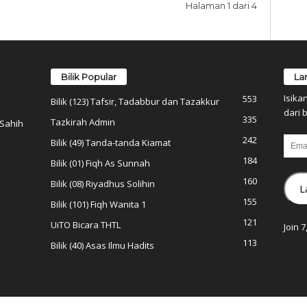
Halaman 1 dari 4
Bilik Popular
La
Isika
553
Bilik (123) Tafsir, Tadabbur dan Tazakkur
dari b
335
Tazkirah Admin
 Sahih
242
Email
Bilik (49) Tanda-tanda Kiamat
184
Bilik (01) Fiqh As Sunnah
160
Bilik (08) Riyadhus Solihin
L
155
Bilik (101) Fiqh Wanita 1
121
UiTO Bicara THTL
Join 
113
Bilik (40) Asas Ilmu Hadits