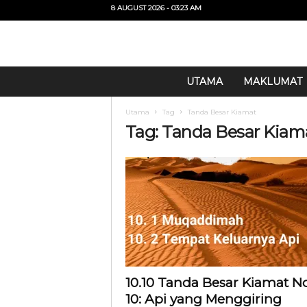
8 AUGUST 2026 - 03:23 AM
U
UTAMA
MAKLUMAT
i
T
Utama
Tag
Tanda Besar Kiamat
O
Tag: Tanda Besar Kiam
10.10 Tanda Besar Kiamat No
10: Api yang Menggiring