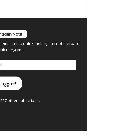
nggan Nota
n email anda untuk melanggan nota terbaru
ilik telegram.
anggan!!
7,227 other subscribers