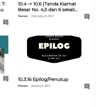
 7:
10.4 -> 10.6 (Tanda Kiamat
au
Besar No. 4,5 dan 6 sekali...
Hanan
-
February 23, 2021
0
0
0
10.3.16 Epilog/Penutup
Hanan
-
January 8, 2021
0