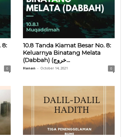
 8:
10.8 Tanda Kiamat Besar No. 8:
Keluarnya Binatang Melata
(Dabbah) (خروج...
Hanan
-
October 14, 2021
0
0