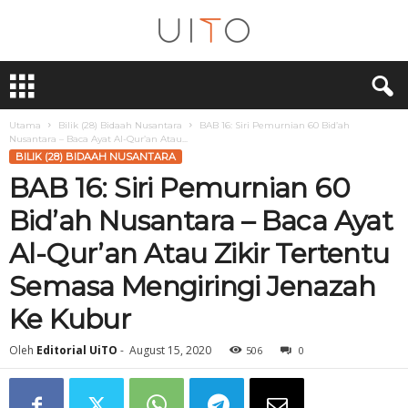
U
i
T
O
Utama
Bilik (28) Bidaah Nusantara
BAB 16: Siri Pemurnian 60 Bid’ah
Nusantara – Baca Ayat Al-Qur’an Atau...
BILIK (28) BIDAAH NUSANTARA
BAB 16: Siri Pemurnian 60
Bid’ah Nusantara – Baca Ayat
Al-Qur’an Atau Zikir Tertentu
Semasa Mengiringi Jenazah
Ke Kubur
Oleh
Editorial UiTO
-
August 15, 2020
506
0