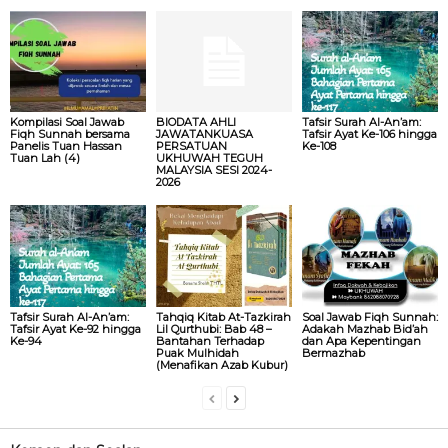
Kompilasi Soal Jawab
BIODATA AHLI
Tafsir Surah Al-An’am:
Fiqh Sunnah bersama
JAWATANKUASA
Tafsir Ayat Ke-106 hingga
Panelis Tuan Hassan
PERSATUAN
Ke-108
Tuan Lah (4)
UKHUWAH TEGUH
MALAYSIA SESI 2024-
2026
Tafsir Surah Al-An’am:
Tahqiq Kitab At-Tazkirah
Soal Jawab Fiqh Sunnah:
Tafsir Ayat Ke-92 hingga
Lil Qurthubi: Bab 48 –
Adakah Mazhab Bid’ah
Ke-94
Bantahan Terhadap
dan Apa Kepentingan
Puak Mulhidah
Bermazhab
(Menafikan Azab Kubur)