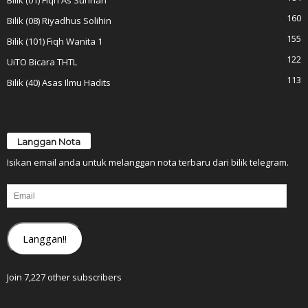
Bilik (01) Fiqh As Sunnah
160
Bilik (08) Riyadhus Solihin
155
Bilik (101) Fiqh Wanita 1
122
UiTO Bicara THTL
113
Bilik (40) Asas Ilmu Hadits
Langgan Nota
Isikan email anda untuk melanggan nota terbaru dari bilik telegram.
Email
Langgan!!
Join 7,227 other subscribers