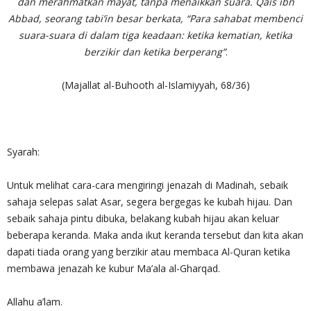
dan merahmatkan mayat, tanpa menaikkan suara. Qais ibn
Abbad, seorang tabi’in besar berkata, “Para sahabat membenci
suara-suara di dalam tiga keadaan: ketika kematian, ketika
berzikir dan ketika berperang”
.
(Majallat al-Buhooth al-Islamiyyah, 68/36)
Syarah:
Untuk melihat cara-cara mengiringi jenazah di Madinah, sebaik
sahaja selepas salat Asar, segera bergegas ke kubah hijau. Dan
sebaik sahaja pintu dibuka, belakang kubah hijau akan keluar
beberapa keranda. Maka anda ikut keranda tersebut dan kita akan
dapati tiada orang yang berzikir atau membaca Al-Quran ketika
membawa jenazah ke kubur Ma’ala al-Gharqad.
Allahu a’lam.