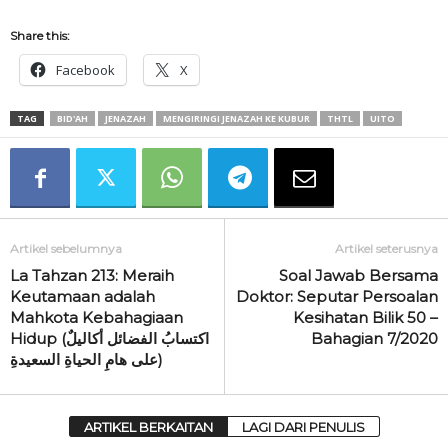
Share this:
Facebook
X
TAG
BID'AH
JENAZAH
MENGIRINGI JENAZAH KE KUBUR
THTL
UITO
Artikel sebelumnya
Artikel seterusnya
La Tahzan 213: Meraih
Soal Jawab Bersama
Keutamaan adalah
Doktor: Seputar Persoalan
Mahkota Kebahagiaan
Kesihatan Bilik 50 –
Hidup (اكتسابُ الفضائل أكاليلٌ
Bahagian 7/2020
على هامِ الحياةِ السعيدةِ)
ARTIKEL BERKAITAN
LAGI DARI PENULIS