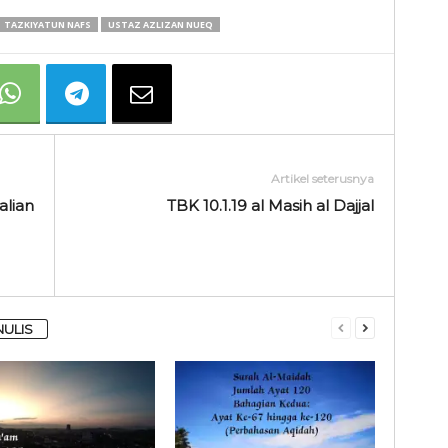
TAZKIYATUN NAFS
USTAZ AZLIZAN NUEQ
Artikel seterusnya
alian
TBK 10.1.19 al Masih al Dajjal
NULIS