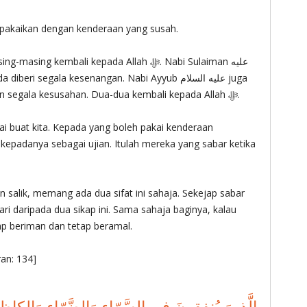
abi Ayyub عليه السلام pula dipakaikan dengan kenderaan yang susah.
kembali kepada Allah ‎ﷻ. Nabi Sulaiman عليه
tidak lupa Allah ‎ﷻ walaupun diberi dengan segala kesusahan. Dua-dua kembali kepada Allah ‎ﷻ.
 salik, memang ada dua sifat ini sahaja. Sekejap sabar
ari daripada dua sikap ini. Sama sahaja baginya, kalau
ap beriman dan tetap beramal.
Ali Imran: 134]
الَّذينَ يُنفِقونَ فِي السَّرّاءِ وَالضَّرّاءِ وَالكا