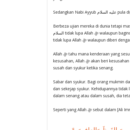
Sedangkan N
Berbeza ujian mereka di dunia tetapi masing-masing 
السلام tidak lupa Allah ‎ﷻ walaupun baginda diberi segala kesenangan. Nabi Ayyub عليه السلام juga
Allah ‎ﷻ tahu mana kenderaan yang sesuai buat kita. Kepada yang boleh pakai kenderaan
kesusahan, Allah ‎ﷻ akan beri kesusahan kepadanya sebagai ujian. Itulah mereka yang sabar ketika
susah dan syukur ketika senang.
Sabar dan syukur. Bagi orang mukmin dan
dan sekejap syukur. Kehidupannya tidak l
dalam senang atau dalam susah, dia tet
Seperti yang Allah ‎ﷻ sebut dalam [
ظِمينَ الغَيظَ وَالعافينَ عَنِ