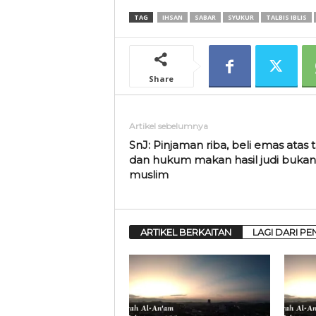
TAG
IHSAN
SABAR
SYUKUR
TALBIS IBLIS
Share
Artikel sebelumnya
SnJ: Pinjaman riba, beli emas atas t
dan hukum makan hasil judi bukan
muslim
ARTIKEL BERKAITAN
LAGI DARI PE