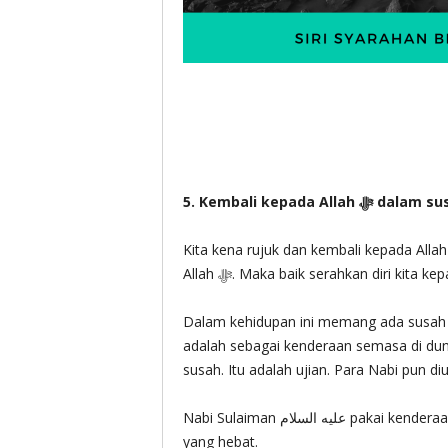
5. Kembali kepada A
Kita kena rujuk dan kembali kepada Allah ‎ﷻ kerana kita semua memang akan kembali kepad
Allah ‎ﷻ. Maka baik serahkan diri kit
Dalam kehidupan ini memang ada susah 
adalah sebagai kenderaan semasa di dun
susah. Itu adalah ujian. Para Nabi pun diuj
Nabi Sulaiman عليه السلام pakai kenderaan senang, dengan diberi kerajaan besar dan kekuasaan
yang hebat.