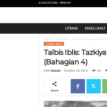
6 AUGUST 2026 - 09:06 AM
U
UTAMA
MAKLUMAT
i
T
Utama
Talbis Iblis
Talbis Iblis: Tazkiyatun Naf
O
TALBIS IBLIS
Talbis Iblis: Tazki
(Bahagian 4)
Oleh
Hanan
-
October 24, 2019
164
Share