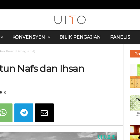
KONVENSYEN
BILIK PENGAJIAN
PANELIS
s dan Ihsan (Bahagian 4)
Po
yatun Nafs dan Ihsan
0