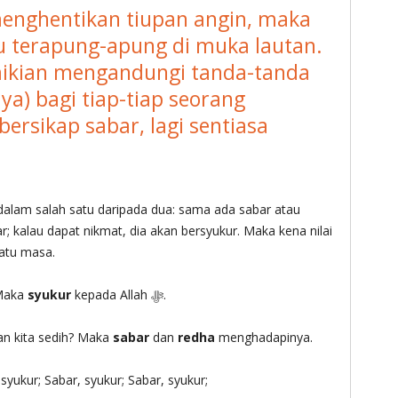
 menghentikan tiupan angin, maka
tu terapung-apung di muka lautan.
ikian mengandungi tanda-tanda
a) bagi tiap-tiap seorang
ersikap sabar, lagi sentiasa
dalam salah satu daripada dua: sama ada sabar atau
r; kalau dapat nikmat, dia akan bersyukur. Maka kena nilai
satu masa.
Maka
syukur
kepada Allah ‎ﷻ.
n kita sedih? Maka
sabar
dan
redha
menghadapinya.
 syukur; Sabar, syukur; Sabar, syukur;