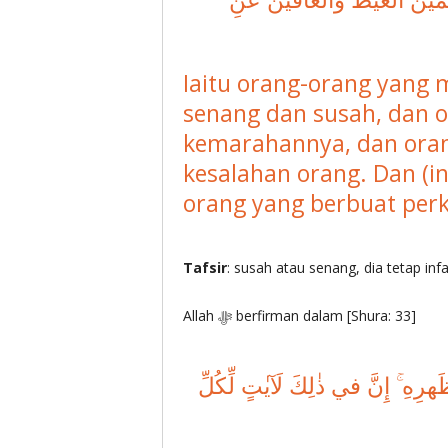
Iaitu orang-orang yang
senang dan susah, dan 
kemarahannya, dan ora
kesalahan orang. Dan (in
orang yang berbuat perk
Tafsir
: susah atau senang, dia tetap inf
Allah ‎ﷻ berfirman dalam [Shura: 33]
هِ ۚ إِنَّ في ذٰلِكَ لَآيٰتٍ لِّكُلِّ