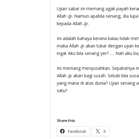
Ujian sabar ini memang agak payah kera
Allah ‎ﷻ. Namun apabila senang, dia lupa syukur dan dia lupa untuk ingat dan merapatkan diri
kepada Allah ‎ﷻ.
Ini adalah bahaya kerana kalau tidak mendekatkan diri ke
maka Allah ‎ﷻ akan tukar dengan ujian kesusahan pula. Seolah-olah Allah ‎ﷻ berkata: “Owhhh, tak
ingat Aku bila senang yer? …. Nah aku ba
Ini memang menyusahkan. Sepatutnya ins
Allah ‎ﷻ akan bagi susah. Sebab bila susah, pasti insan itu akan ingat Allah ‎ﷻ. Maka kita mahu ujian
yang mana di atas dunia? Ujian senang at
satu?
Share this:
Facebook
X