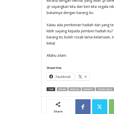
kerana dengan nikmat yang Allah ‎ﷻ berikan itu, kita teringat ia dari Allah ‎ﷻ. Kita sedar yang Allah
bukannya dengan barang itu.
Kalau ada pemberian hadiah dari yang ter
lebih sayang kepada pemberi hadiah itu?
barang itu boleh rosak lama-kelamaan, 
kekal.
Allahu a’lam.
Share this:
Facebook
X
TAG
IHSAN
KHALIQ
NIKMAT
TALBIS IBLIS
Share