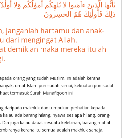
يٰأَيُّهَا الَّذينَ ءآمَنوا لا تُلهِكُم أَموٰلُكُم وَلا أَول
ذٰلِكَ فَأُولٰئِكَ هُمُ الخٰسِرونَ
n, janganlah hartamu dan anak-
 dari mengingat Allah.
at demikian maka mereka itulah
i.
 kepada orang yang sudah Muslim. Ini adalah kerana
banyak, umat Islam pun sudah ramai, kekuatan pun sudah
haat termasuk Surah Munafiqoon ini.
ling daripada makhluk dan tumpukan perhatian kepada
a kalau ada barang hilang, nyawa sesiapa hilang, orang-
h. Dia juga kalau dapat sesuatu kelebihan, barang mahal
 gembiranya kerana itu semua adalah makhluk sahaja.