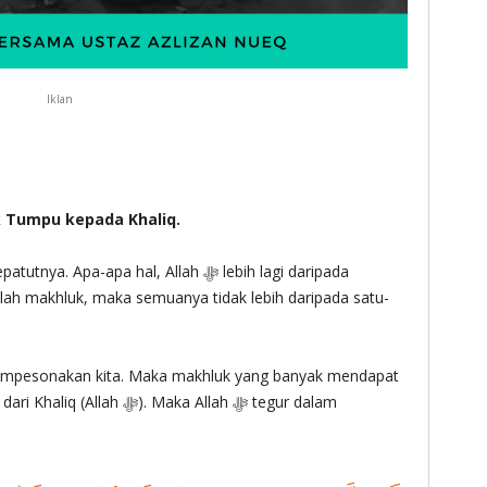
Iklan
k Tumpu kepada Khaliq.
empesonakan kita. Maka makhluk yang banyak mendapat
). Maka Allah ‎ﷻ tegur dalam