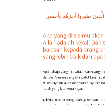
َّ الَّذينَ صَبَروا أَجرَهُم بِأَحسَنِ
Apa yang di sisimu akan 
Allah adalah kekal. Da
balasan kepada orang-o
yang lebih baik dari apa
Apa sahaja yang kita ada, akan hilang s
dahulu. Namun yang kita patut kejar adalah pemberian
di sisi-Nya itu akan diberikan di syurga 
itulah yang kita kena kejar.
Nikmat-nikmat yang Allah ‎ﷻ berikan itu sebenarnya boleh mendekatkan kita kepada Allah ‎ﷻ