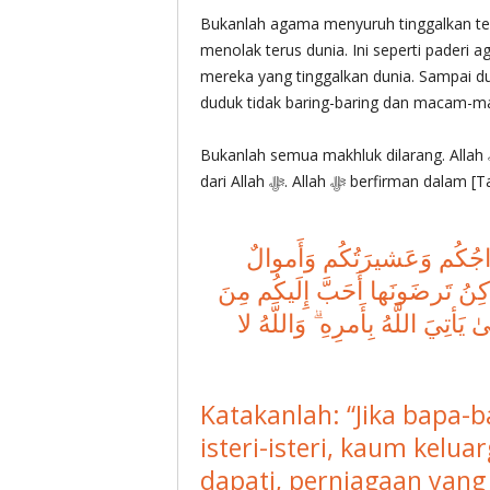
Bukanlah agama menyuruh tinggalkan teru
menolak terus dunia. Ini seperti paderi a
mereka yang tinggalkan dunia. Sampai du
duduk tidak baring-baring dan macam-ma
Bukanlah semua makhluk dilarang. Allah ‎ﷻ bagi kita pakai, tetapi jangan sampai ia melekakan kita
dari Allah ‎ﷻ. Allah ‎ﷻ berfirman 
ُ تَرضَونَها أَحَبَّ إِلَيكُم مِنَ
أتِيَ اللَّهُ بِأَمرِهِ ۗ وَاللَّهُ لا
Katakanlah: “Jika bapa-
isteri-isteri, kaum kel
dapati, perniagaan yang