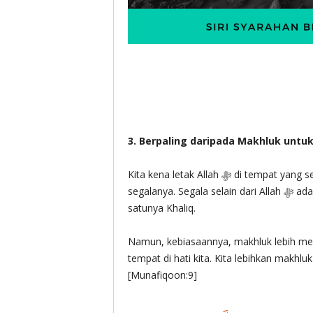
3. Berpaling daripada Makhluk untu
Kita kena letak Allah ‎ﷻ di tempat yang sepatutnya. Apa-apa hal, Allah ‎ﷻ lebih lagi daripada
segalanya. Segala selain dari Allah ‎ﷻ adalah makhluk, maka semuanya tidak lebih daripada satu-
satunya Khaliq.
Namun, kebiasaannya, makhluk lebih m
tempat di hati kita. Kita lebihkan makhluk dari Khaliq (Allah ‎ﷻ
[Munafiqoon:9]