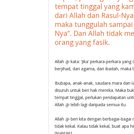
tempat tinggal yang kam
dari Allah dan Rasul-Nya
maka tunggulah sampai
Nya”. Dan Allah tidak m
orang yang fasik.
Allah ‎ﷻ kata: ‘Jika’ perkara-perkara yang disebut itu lebih dicintai, menyebabkan leka daripada
Ibubapa, anak-anak, saudara mara dan lai
disuruh untuk beri hak mereka. Maka buk
tempat tinggal, perlukan pendapatan unt
Allah ‎ﷻ lebih lagi daripada semua itu.
Allah ‎ﷻ beri kita dengan berbagai-bagai nikmat semasa di dunia. Namun ingatlah yang semua itu
tidak kekal. Kalau tidak kekal, buat apa hendak lebih
[Nahl:96]