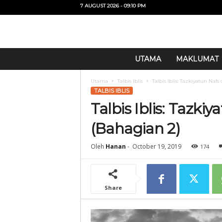
7 AUGUST 2026 - 09:10 PM
U
UTAMA
MAKLUMAT
i
T
Utama
Talbis Iblis
Talbis Iblis: Tazkiyatun Naf
O
TALBIS IBLIS
Talbis Iblis: Tazki
(Bahagian 2)
Oleh
Hanan
-
October 19, 2019
174
Share