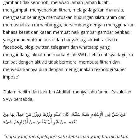
gambar tidak senonoh, melawati laman-laman lucah,
mengumpat, menyebarkan fitnah, melaga-lagakan manusia,
menghasut sehingga memutuskan hubungan silaturahim dan
memusnahkan rumahtangga, bersembang dengan menggunakan
bahasa kesat dan kasar, memuat naik gambar-gambar peribadi
yang mendedahkan aurat dan banyak lagi aktiviti-aktiviti di
facebook, blog, twitter, telegram dan whatsapp yang
mengundang laknat dan murka Allah SWT. Lebih dahsyat lagi jika
terlibat dengan aktiviti tidak bermoral membuat fitnah dan
menyebarkannya pula dengan menggunakan teknologi ‘super
impose’.
Dalam hadith dari Jarir bin Abdillah radhiyallahu ‘anhu, Rasulullah
SAW bersabda,
مَنْ سَنَّ فِي الْإِسْلَامِ سُنَّةً سَيِّئَةً، كَانَ عَلَيْهِ وِزْرُهَا وَوِزْرُ مَنْ عَمِلَ بِهَا مِنْ
بَعْدِهِ، مِنْ غَيْرِ أَنْ يَنْقُصَ مِنْ أَوْزَارِهِمْ شَيْء
“Siapa yang mempelopori satu kebiasaan yang buruk dalam