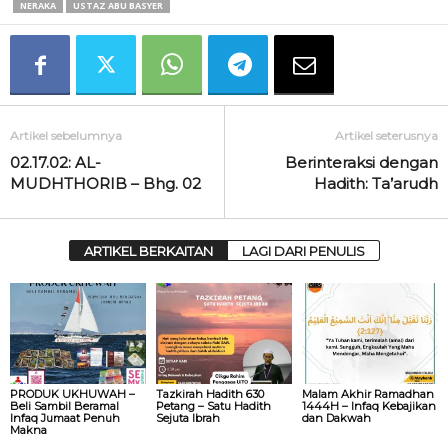
NERAKA
USTAZ ABU BASYER
Artikel sebelumnya
Artikel seterusnya
02.17.02: AL-
Berinteraksi dengan
MUDHTHORIB – Bhg. 02
Hadith: Ta’arudh
ARTIKEL BERKAITAN
LAGI DARI PENULIS
PRODUK UKHUWAH –
Tazkirah Hadith 630
Malam Akhir Ramadhan
Beli Sambil Beramal
Petang – Satu Hadith
1444H – Infaq Kebajikan
Infaq Jumaat Penuh
Sejuta Ibrah
dan Dakwah
Makna