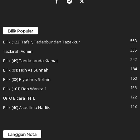
Bilik Popular
553
Bilik (123) Tafsir, Tadabbur dan Tazakkur
335
Tazkirah Admin
242
Bilik (49) Tanda-tanda Kiamat
184
Bilik (01) Fiqh As Sunnah
160
Bilik (08) Riyadhus Solihin
155
Bilik (101) Fiqh Wanita 1
122
UiTO Bicara THTL
113
Bilik (40) Asas Ilmu Hadits
Langgan Nota