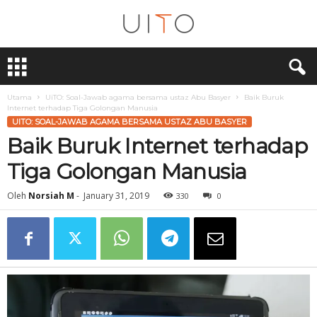
U
i
T
O
Utama
UiTO: Soal-Jawab agama bersama ustaz Abu Basyer
Baik Buruk
Internet terhadap Tiga Golongan Manusia
UITO: SOAL-JAWAB AGAMA BERSAMA USTAZ ABU BASYER
Baik Buruk Internet terhadap
Tiga Golongan Manusia
Oleh
Norsiah M
-
January 31, 2019
330
0