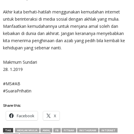
Akhir kata berhati-hatilah menggunakan kemudahan internet
untuk berinteraksi di media sosial dengan akhlak yang mulia.
Manfaatkan kemudahannya untuk menjana amal soleh dan
kebaikan di dunia dan akhirat. Jangan kerananya menyebabkan
kita menerima penghinaan dan azab yang pedih bila kembali ke
kehidupan yang sebenar nanti.
Makmum Sundari
28. 1.2019
#MS#AB
#SuaraPrihatin
Share this:
Facebook
X
TAG
AKHLAK MULIA
AMAL
FB
FITNAH
INSTAGRAM
INTERNET