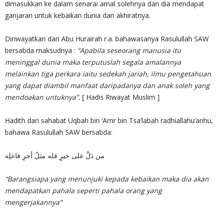
dimasukkan ke dalam senarai amal solehnya dan dia mendapat
ganjaran untuk kebaikan dunia dan akhiratnya.
Diriwayatkan dari Abu Hurairah r.a. bahawasanya Rasulullah SAW
bersabda maksudnya :
“Apabila seseorang manusia itu
meninggal dunia maka terputuslah segala amalannya
melainkan tiga perkara iaitu sedekah jariah, ilmu pengetahuan
yang dapat diambil manfaat daripadanya dan anak soleh yang
mendoakan untuknya”.
[ Hadis Riwayat Muslim ]
Hadith dari sahabat Uqbah bin ‘Amr bin Tsa’labah radhiallahu’anhu,
bahawa Rasulullah SAW bersabda:
من دَلَّ على خيرٍ فله مثلُ أجرِ فاعلِه
“Barangsiapa yang menunjuki kepada kebaikan maka dia akan
mendapatkan pahala seperti pahala orang yang
mengerjakannya”