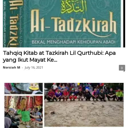
Tahqiq Kitab at Tazkirah Lil Qurthubi: Apa
yang Ikut Mayat Ke...
Norsiah M
-
July 16, 2021
0