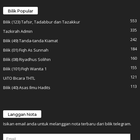
Bilik Popular
553
Bilik (123) Tafsir, Tadabbur dan Tazakkur
335
Tazkirah Admin
242
Bilik (49) Tanda-tanda Kiamat
184
Bilik (01) Fiqh As Sunnah
160
Bilik (08) Riyadhus Solihin
155
Bilik (101) Fiqh Wanita 1
121
UiTO Bicara THTL
113
Bilik (40) Asas Ilmu Hadits
Langgan Nota
Isikan email anda untuk melanggan nota terbaru dari bilik telegram.
Email