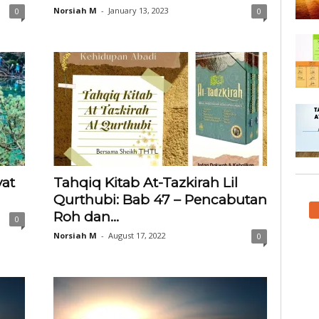
Norsiah M
-
January 13, 2023
0
0
yat
Tahqiq Kitab At-Tazkirah Lil
Qurthubi: Bab 47 – Pencabutan
Roh dan...
0
Norsiah M
-
August 17, 2022
0