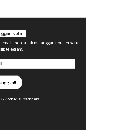
nggan Nota
n email anda untuk melanggan nota terbaru
ilik telegram.
anggan!!
7,227 other subscribers