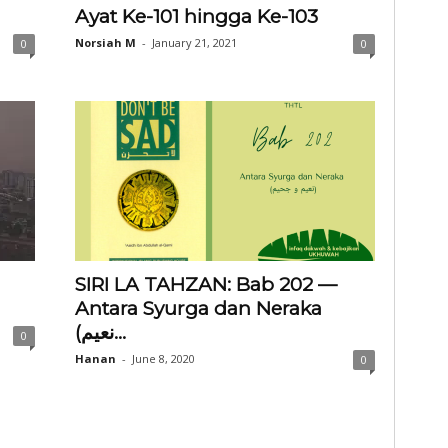
Ayat Ke-101 hingga Ke-103
Norsiah M
-
January 21, 2021
0
0
SIRI LA TAHZAN: Bab 202 —
Antara Syurga dan Neraka
(نعيم...
0
Hanan
-
June 8, 2020
0