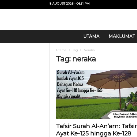
8 AUGUST 2026 - 06:51 PM
U
UTAMA
MAKLUMAT
i
T
Utama
Tag
Neraka
O
Tag: neraka
Tafsir Surah Al-An’am: Tafsir
Ayat Ke-125 hingga Ke-128