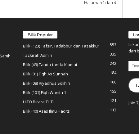
Halaman 1 dari 4
Bilik Popular
La
Isika
553
Bilik (123) Tafsir, Tadabbur dan Tazakkur
dari b
335
Tazkirah Admin
 Sahih
242
Email
Bilik (49) Tanda-tanda Kiamat
184
Bilik (01) Fiqh As Sunnah
160
Bilik (08) Riyadhus Solihin
L
155
Bilik (101) Fiqh Wanita 1
121
UiTO Bicara THTL
Join 
113
Bilik (40) Asas Ilmu Hadits