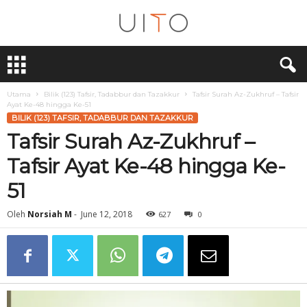
U
i
T
O
Utama
Bilik (123) Tafsir, Tadabbur dan Tazakkur
Tafsir Surah Az-Zukhruf – Tafsir
Ayat Ke-48 hingga Ke-51
BILIK (123) TAFSIR, TADABBUR DAN TAZAKKUR
Tafsir Surah Az-Zukhruf –
Tafsir Ayat Ke-48 hingga Ke-
51
Oleh
Norsiah M
-
June 12, 2018
627
0