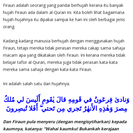
Firaun adalah seorang yang pandai berhujah kerana itu banyak
hujah Firaun ada dalam al-Quran ini. Kita boleh lihat bagaimana
hujah-hujahnya itu dipakai sampai ke hari ini oleh berbagai jenis
orang.
Kadang-kadang manusia berhujah dengan menggunakan hujah
Firaun, tetapi mereka tidak perasan mereka cakap sama sahaja
macam apa yang dikatakan oleh Firaun. Ini kerana mereka tidak
belajar tafsir al-Quran, mereka juga tidak perasan kata-kata
mereka sama sahaja dengan kata-kata Firaun.
Ini adalah salah satu dari hujahnya.
وَنادىٰ فِرعَونُ في قَومِهِ قالَ يٰقَومِ أَلَيسَ لي مُلكُ
مِصرَ وَهٰذِهِ الأَنهٰرُ تَجري مِن تَحتي ۖ أَفَلا تُبصِرونَ
Dan Firaun pula menyeru (dengan mengisytiharkan) kepada
kaumnya, katanya: “Wahai kaumku! Bukankah kerajaan