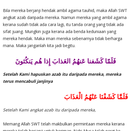
Bila mereka berjanji hendak ambil agama tauhid, maka Allah SWT
angkat azab daripada mereka. Namun mereka yang ambil agama
kerana sudah tidak ada cara lagi, itu tanda orang yang tidak ada
sifat juang. Mungkin juga kerana ada benda keduniaan yang
mereka hendak. Maka iman mereka sebenarnya tidak berharga
mana. Maka janganlah kita jadi begitu.
فَلَمّا كَشَفنا عَنهُمُ العَذابَ إِذا هُم يَنكُثونَ
Setelah Kami hapuskan azab itu daripada mereka, mereka
terus mencabuli janjinya
فَلَمَّا كَشَفْنَا عَنْهُمُ الْعَذَابَ
Setelah Kami angkat azab itu daripada mereka,
Memang Allah SWT telah makbulkan permintaan mereka kerana
mereka telah berjanji untuk beriman. Nabi Musa telah pergi ke