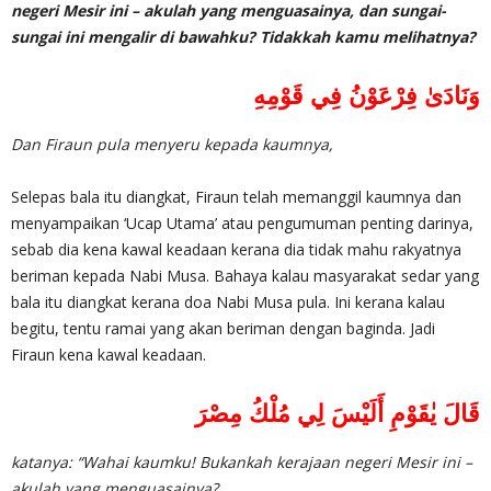
negeri Mesir ini – akulah yang menguasainya, dan sungai-
sungai ini mengalir di bawahku? Tidakkah kamu melihatnya?
وَنَادَىٰ فِرْعَوْنُ فِي قَوْمِهِ
Dan Firaun pula menyeru kepada kaumnya,
Selepas bala itu diangkat, Firaun telah memanggil kaumnya dan
menyampaikan ‘Ucap Utama’ atau pengumuman penting darinya,
sebab dia kena kawal keadaan kerana dia tidak mahu rakyatnya
beriman kepada Nabi Musa. Bahaya kalau masyarakat sedar yang
bala itu diangkat kerana doa Nabi Musa pula. Ini kerana kalau
begitu, tentu ramai yang akan beriman dengan baginda. Jadi
Firaun kena kawal keadaan.
قَالَ يٰقَوْمِ أَلَيْسَ لِي مُلْكُ مِصْرَ
katanya: “Wahai kaumku! Bukankah kerajaan negeri Mesir ini –
akulah yang menguasainya?