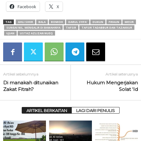
Facebook
X
TAG
AHLI SIHIR
BALA
BOMOH
DARUL SYIFA'
DUKUN
FIRAUN
MESIR
SUNGAI NIL. MENGALIR DI BAWAHNYA
TAFSIR
TAFSIR TADABBUR DAN TAZAKKUR
UJIAN
USTAZ AZLIZAN NUEQ
Artikel sebelumnya
Artikel seterusnya
Di manakah ditunaikan
Hukum Mengerjakan
Zakat Fitrah?
Solat ‘Id
ARTIKEL BERKAITAN
LAGI DARI PENULIS