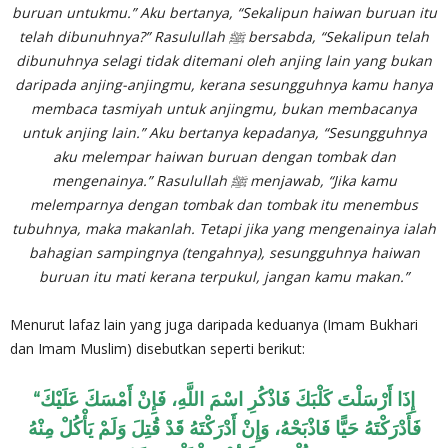
buruan untukmu.” Aku ber­tanya, “Sekalipun haiwan buruan itu
telah dibunuhnya?” Rasu­lullah ﷺ bersabda, “Sekalipun telah
dibunuhnya selagi tidak ditemani oleh anjing lain yang bukan
daripada anjing-anjingmu, kerana sesungguhnya kamu hanya
membaca tasmiyah untuk an­jingmu, bukan membacanya
untuk anjing lain.” Aku bertanya ke­padanya, “Sesungguhnya
aku melempar haiwan buruan dengan tombak dan
mengenainya.” Rasulullah ﷺ menjawab, “Jika kamu
melemparnya dengan tombak dan tombak itu menembus
tubuhnya, maka makanlah. Tetapi jika yang mengenainya ialah
bahagian sampingnya (tengahnya), sesungguhnya haiwan
buruan itu mati kerana terpukul, jangan kamu makan.”
Menurut lafaz lain yang juga daripada keduanya (Imam Bukhari
dan Imam Muslim) disebutkan seperti berikut:
“إِذَا أَرْسَلْتَ كَلْبَكَ فَاذْكُرِ اسْمَ اللَّهِ، فَإِنْ أَمْسَكَ عَلَيْكَ
فَأَدْرَكْتَهُ حَيًّا فَاذْبَحْهُ، وَإِنْ أَدْرَكْتَهُ قَدْ قُتِلَ وَلَمْ يَأْكُلْ مِنْهُ