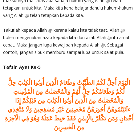
maksudnya taat atas apa sahaja hukum yang Allah ‎ﷻ telah
tetapkan untuk kita. Maka kita kena belajar dahulu hukum-hukum
yang Allah ‎ﷻ telah tetapkan kepada kita.
Takutlah kepada Allah ‎ﷻ kerana kalau kita tidak taat, Allah ‎ﷻ
boleh mengenakan azab kepada kita dan azab Allah ‎ﷻ itu amat
cepat. Maka jangan lupa kewajipan kepada Allah ‎ﷻ. Sebagai
contoh, jangan sibuk memburu sampai lupa untuk salat pula.
Tafsir Ayat Ke-5
الْيَوْمَ أُحِلَّ لَكُمُ الطَّيِّبٰتُ وَطَعَامُ الَّذِينَ أُوتُوا الْكِتٰبَ حِلٌّ
لَّكُمْ وَطَعَامُكُمْ حِلٌّ لَّهُمْ وَالْمُحْصَنٰتُ مِنَ الْمُؤْمِنٰتِ
وَالْمُحْصَنٰتُ مِنَ الَّذِينَ أُوتُوا الْكِتٰبَ مِن قَبْلِكُمْ إِذَا
ءآتَيْتُمُوهُنَّ أُجُورَهُنَّ مُحْصِنِينَ غَيْرَ مُسٰفِحِينَ وَلَا مُتَّخِذِي
أَخْدَانٍ وَمَن يَكْفُرْ بِالْإِيمٰنِ فَقَدْ حَبِطَ عَمَلُهُ وَهُوَ فِي الْآخِرَةِ
مِنَ الْخٰسِرِينَ