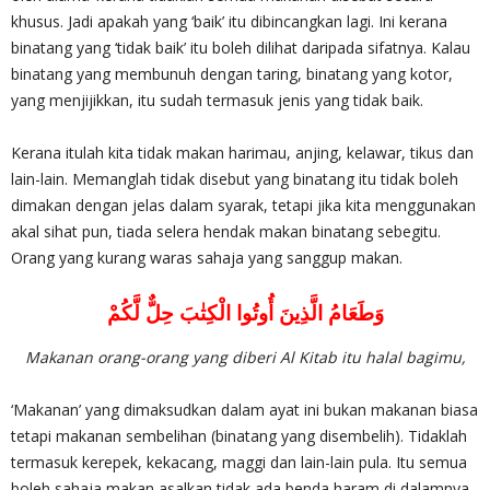
khusus. Jadi apakah yang ‘baik’ itu dibincangkan lagi. Ini kerana
binatang yang ‘tidak baik’ itu boleh dilihat daripada sifatnya. Kalau
binatang yang membunuh dengan taring, binatang yang kotor,
yang menjijikkan, itu sudah termasuk jenis yang tidak baik.
Kerana itulah kita tidak makan harimau, anjing, kelawar, tikus dan
lain-lain. Memanglah tidak disebut yang binatang itu tidak boleh
dimakan dengan jelas dalam syarak, tetapi jika kita menggunakan
akal sihat pun, tiada selera hendak makan binatang sebegitu.
Orang yang kurang waras sahaja yang sanggup makan.
وَطَعَامُ الَّذِينَ أُوتُوا الْكِتٰبَ حِلٌّ لَّكُمْ
Makanan orang-orang yang diberi Al Kitab itu halal bagimu,
‘Makanan’ yang dimaksudkan dalam ayat ini bukan makanan biasa
tetapi makanan sembelihan (binatang yang disembelih). Tidaklah
termasuk kerepek, kekacang, maggi dan lain-lain pula. Itu semua
boleh sahaja makan asalkan tidak ada benda haram di dalamnya.