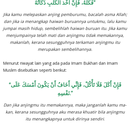
فَكُلْهُ، فَإِنَّ أخْذ الْكَلْبِ ذَكَاتُهُ”
Jika kamu melepaskan anjing pemburumu, bacalah asma Allah;
dan jika ia menangkap haiwan buruannya untukmu, lalu kamu
jumpai masih hidup, sembelihlah haiwan buruan itu. Jika kamu
menjumpainya telah mati dan anjingmu tidak memakannya,
ma­kanlah, kerana sesungguhnya terkaman anjingmu itu
merupakan sembelihannya.
Menurut riwayat lain yang ada pada Imam Bukhari dan Imam
Mus­lim disebutkan seperti berikut:
“فَإِنْ أَكَلَ فَلَا تَأْكُلْ، فَإِنِّي أَخَافُ أَنْ يَكُونَ أَمْسَكَ عَلَى
نَفْسِهِ.”
Dan jika anjingmu itu memakannya, maka janganlah kamu ma­
kan, kerana sesungguhnya aku merasa khuatir bila anjingmu
itu menangkapnya untuk dirinya sendiri
.