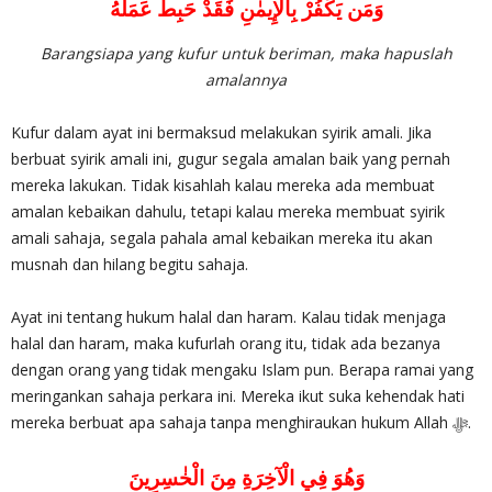
وَمَن يَكْفُرْ بِالْإِيمٰنِ فَقَدْ حَبِطَ عَمَلُهُ
Barangsiapa yang kufur untuk beriman, maka hapuslah
amalannya
Kufur dalam ayat ini bermaksud melakukan syirik amali. Jika
berbuat syirik amali ini, gugur segala amalan baik yang pernah
mereka lakukan. Tidak kisahlah kalau mereka ada membuat
amalan kebaikan dahulu, tetapi kalau mereka membuat syirik
amali sahaja, segala pahala amal kebaikan mereka itu akan
musnah dan hilang begitu sahaja.
Ayat ini tentang hukum halal dan haram. Kalau tidak menjaga
halal dan haram, maka kufurlah orang itu, tidak ada bezanya
dengan orang yang tidak mengaku Islam pun. Berapa ramai yang
meringankan sahaja perkara ini. Mereka ikut suka kehendak hati
mereka berbuat apa sahaja tanpa menghiraukan hukum Allah ‎ﷻ.
وَهُوَ فِي الْآخِرَةِ مِنَ الْخٰسِرِينَ