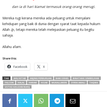
dan ia di hari kiamat termasuk orang-orang merugi.
Mereka rugi kerana mereka ada peluang untuk menjalani
kehidupan yang baik di dunia dengan syarat taat kepada hukum
Allah ‎ﷻ, tetapi mereka telah melepaskan peluang itu begitu
sahaja.
Allahu a’lam.
Share this:
Facebook
X
TAG
AHLI KITAB
ANJING PERBURUAN
BANI ISRAEL
BINATANG SEMBELIHAN
FALCON
HALAL
HARAM
HISAB
MUKALLIBEEN
SYIRIK AMALI
TAQWA
USTAZ AZLIZAN NUEQ