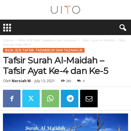
U
i
T
O
Utama
Bilik (123) Tafsir, Tadabbur dan Tazakkur
Tafsir Surah Al-Maidah – Tafsir
Ayat Ke-4 dan Ke-5
BILIK (123) TAFSIR, TADABBUR DAN TAZAKKUR
Tafsir Surah Al-Maidah –
Tafsir Ayat Ke-4 dan Ke-5
Oleh
Norsiah M
-
July 13, 2021
280
0