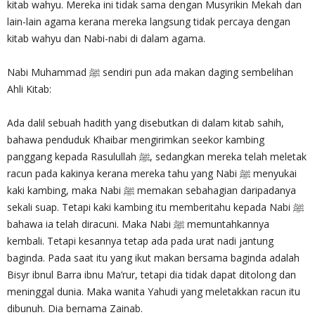
kitab wahyu. Mereka ini tidak sama dengan Musyrikin Mekah dan
lain-lain agama kerana mereka langsung tidak percaya dengan
kitab wahyu dan Nabi-nabi di dalam agama.
Nabi Muhammad ﷺ sendiri pun ada makan daging sembelihan
Ahli Kitab:
Ada dalil sebuah hadith yang disebutkan di dalam kitab sahih,
bahawa penduduk Khaibar mengirim­kan seekor kambing
panggang kepada Rasulullah ﷺ, sedangkan mereka telah meletak
racun pada kakinya kerana mereka tahu yang Nabi ﷺ menyukai
kaki kambing, maka Nabi ﷺ memakan sebahagian daripadanya
sekali suap. Tetapi kaki kambing itu memberitahu kepada Nabi ﷺ
bahawa ia telah diracuni. Maka Nabi ﷺ memuntahkannya
kembali. Tetapi kesannya tetap ada pada urat nadi jantung
baginda. Pada saat itu yang ikut makan bersama baginda adalah
Bisyr ibnul Barra ibnu Ma’rur, tetapi dia tidak dapat ditolong dan
meninggal dunia. Maka wanita Yahudi yang meletakkan racun itu
dibunuh. Dia bernama Zainab.