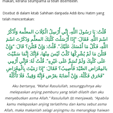
makan, kerana seumpama ia telah disembelih.
Disebut di dalam kitab Sahihain daripada Addi ibnu Hatim yang
telah menceritakan:
قُلْتُ: يَا رَسُولَ اللَّهِ، إِنِّي أُرْسِلُ الْكِلَابَ المعلَّمة وَأَذْكُرُ
اسْمَ اللَّهِ. فَقَالَ: “إِذَا أَرْسَلْتَ كَلْبَكَ المعلَّم وَذَكَرْتَ اسْمَ
اللَّهِ، فَكُلْ مَا أَمْسَكَ عَلَيْكَ”. قُلْتُ: وَإِنْ قَتَلْنَ؟ قَالَ: “وَإِنْ
قَتَلْنَ مَا لَمْ يُشْرِكْهَا كَلْبٌ لَيْسَ مِنْهَا، فَإِنَّكَ إِنَّمَا سَمَّيْتَ
عَلَى كَلْبِكَ وَلَمْ تُسَمِّ عَلَى غَيْرِهِ”. قُلْتُ لَهُ: فَإِنِّي أَرْمِي
بالمِعْرَاض الصَّيْدَ فَأُصِيبُ؟ فَقَالَ: “إِذَا رَمَيْتَ بِالْمِعْرَاضِ
فَخَزق فَكُلْهُ، وَإِنْ أَصَابَهُ بعَرْض فَإِنَّهُ وَقِيذٌ، فَلَا تَأْكُلْهُ”
Aku bertanya, “Wahai Rasulullah, sesungguhnya aku
melepaskan anjing pemburu yang telah dilatih dan aku
menyebutkan asma Allah.” Rasulullah ﷺ menjawab, “Apabila
kamu melepaskan anjing terlatihmu dan kamu sebut asma
Allah, maka makanlah selagi anjingmu itu menangkap haiwan