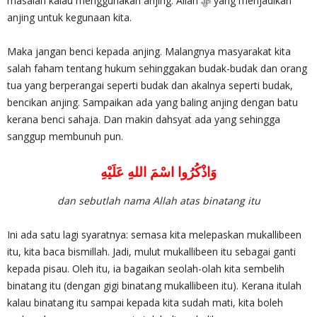
masalah kalau menggunakan anjing. Allah ‎ﷻ yang menjadikan
anjing untuk kegunaan kita.
Maka jangan benci kepada anjing. Malangnya masyarakat kita
salah faham tentang hukum sehinggakan budak-budak dan orang
tua yang berperangai seperti budak dan akalnya seperti budak,
bencikan anjing. Sampaikan ada yang baling anjing dengan batu
kerana benci sahaja. Dan makin dahsyat ada yang sehingga
sanggup membunuh pun.
وَاذْكُرُوا اسْمَ اللهِ عَلَيْهِ
dan sebutlah nama Allah atas binatang itu
Ini ada satu lagi syaratnya: semasa kita melepaskan mukallibeen
itu, kita baca bismillah. Jadi, mulut mukallibeen itu sebagai ganti
kepada pisau. Oleh itu, ia bagaikan seolah-olah kita sembelih
binatang itu (dengan gigi binatang mukallibeen itu). Kerana itulah
kalau binatang itu sampai kepada kita sudah mati, kita boleh