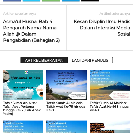
Artikel sebelumnya
Artikel seterusnya
Asma’ul Husna: Bab 4
Kesan Disiplin Ilmu Hadis
Pengaruh Nama-Nama
Dalam Interaksi Media
Allah ‎ﷻ Dalam
Sosial
Pengabdian (Bahagian 2)
ARTIKEL BERKAITAN
LAGI DARI PENULIS
Tafsir Surah An-Nisa’:
Tafsir Surah Al-Maidah:
Tafsir Surah Al-Maidah:
Tafsir Ayat Pertama
Tafsir Ayat Ke-76 hingga
Tafsir Ayat Ke-56 hingga
hingga Ke-3 (Hak Anak
Ke-80
Ke-60
Yatim)