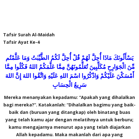
Tafsir Surah Al-Maidah
Tafsir Ayat Ke-4
يَسْأَلُونَكَ مَاذَا أُحِلَّ لَهُمْ قُلْ أُحِلَّ لَكُمُ الطَّيِّبٰتُ وَمَا عَلَّمْتُم
مِّنَ الْجَوَارِحِ مُكَلِّبِينَ تُعَلِّمُونَهُنَّ مِمَّا عَلَّمَكُمُ اللهُ فَكُلُوا مِمَّا
أَمْسَكْنَ عَلَيْكُمْ وَاذْكُرُوا اسْمَ اللهِ عَلَيْهِ وَاتَّقُوا اللهَ إِنَّ اللهَ
سَرِيعُ الْحِسَابِ
Mereka menanyakan kepadamu: “Apakah yang dihalalkan
bagi mereka?”. Katakanlah: “Dihalalkan bagimu yang baik-
baik dan (buruan yang ditangkap) oleh binatang buas
yang telah kamu ajar dengan melatihnya untuk berburu;
kamu mengajarnya menurut apa yang telah diajarkan
Allah kepadamu. Maka makanlah dari apa yang