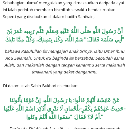
Sebahagian ulama’ mengatakan yang dimaksudkan daripada ayat
ini ialah perintah membaca bismillah sewaktu hendak makan.
Seperti yang disebutkan di dalam hadith Sahihain,
أَنَّ رَسُولَ اللَّهِ صَلَّى اللَّهُ عَلَيْهِ وَسَلَّمَ عَلَّم رَبِيبه عُمَرَ بْنَ
أَبِي سَلَمَةَ فَقَالَ: “سَمّ اللَّهَ، وكُل بِيَمِينِكَ، وَكُلْ مِمَّا يَلِيكَ”
bahawa Rasulullah ﷺ mengajari anak tirinya, iaitu Umar ibnu
Abu Salamah. Untuk itu baginda ﷺ bersabda: Sebutlah asma
Allah, dan makanlah dengan tangan kananmu serta makanlah
(makanan) yang dekat denganmu.
Di dalam kitab Sahih Bukhari disebutkan:
عَنْ عَائِشَةَ أَنَّهُمْ قَالُوا: يَا رَسُولَ اللَّهِ، إِنَّ قَوْمًا يَأْتُونَنَا
-حَدِيثٌ عَهْدُهُمْ بِكُفْرٍ-بلُحْمانٍ لَا نَدْرِي أَذُكِرَ اسْمُ اللَّهِ عَلَيْهَا
أَمْ لَا؟ فَقَالَ: “سَمّوا اللَّهَ أَنْتُمْ وكلوا.”
Daripada Siti Aisyah رضي الله عنها bahawa mereka pernah