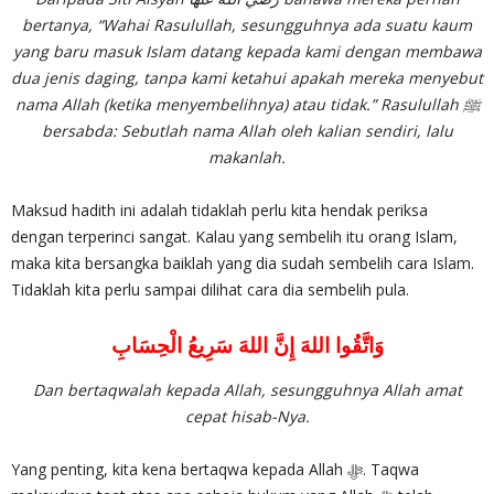
bertanya, “Wahai Rasulullah, sesungguhnya ada suatu kaum
yang baru masuk Islam datang kepada kami dengan membawa
dua jenis daging, tanpa kami ketahui apakah mereka menyebut
nama Allah (ketika menyembelihnya) atau tidak.” Rasulullah ﷺ
bersab­da: Sebutlah nama Allah oleh kalian sendiri, lalu
makanlah.
Maksud hadith ini adalah tidaklah perlu kita hendak periksa
dengan terperinci sangat. Kalau yang sembelih itu orang Islam,
maka kita bersangka baiklah yang dia sudah sembelih cara Islam.
Tidaklah kita perlu sampai dilihat cara dia sembelih pula.
وَاتَّقُوا اللهَ إِنَّ اللهَ سَرِيعُ الْحِسَابِ
Dan bertaqwalah kepada Allah, sesungguhnya Allah amat
cepat hisab-Nya.
Yang penting, kita kena bertaqwa kepada Allah ‎ﷻ. Taqwa