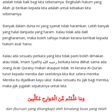
adalah tidak baik bagi kita sebenarnya. Begitulah hukum yang
Allah ‎ﷻ berikan kepada kita adalah untuk kebaikan kita
sebenarnya.
Banyak dalam dunia ini yang syariat tidak haramkan. Lebih banyak
yang halal daripada yang haram. Kalau tidak ada dalil
pengharaman, maka boleh sahaja makan kerana kembali kepada
hukum asal: harus.
Kalau ada sesuatu perkara yang kita tidak pasti boleh dimakan
atau tidak, Imam Syafi’iy رحمه الله berkata kena dilihat sama ada
orang Arab Quraisy makan ataupun tidak. Ini kerana Al-Qur’an
turun kepada mereka dan seeloknya kita ikut selera mereka.
Mereka itu dijadikan kayu ukur. Kalau sesuatu itu jijik bagi mereka,
maka jijik jugalah sepatutnya untuk kita.
وَمَا عَلَّمْتُم مِّنَ الْجَوَارِحِ مُكَلِّبِينَ
dan (buruan yang ditangkap) oleh binatang buas yang telah