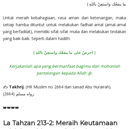
ما ينفعُك واستعِنْ باللهِ )
Untuk meraih kebahagiaan, rasa aman dan ketenangan, maka
setiap hamba dituntut untuk melakukan fadhail amal (amal-amal
yang berfadilat), memiliki sifat-sifat mulia dan melakukan tindakan
yang baik-baik. Seperti dalam hadith:
( احرصْ على ما ينفعُك واستعِنْ باللهِ )
Kerjakanlah apa yang bermanfaat bagimu dan mohonlah
pertolongan kepada Allah ‎ﷻ.
✍
Takhrij
: (HR Muslim no 2664 dari sanad Abu Hurairah).
رواه مسلم (2664).
👑👑👑👑
La Tahzan 213-2: Meraih Keutamaan