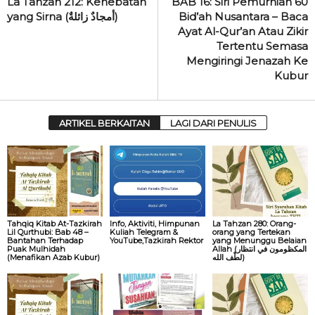
La Tahzan 212: Kehebatan
BAB 16: Siri Pemurnian 60
yang Sirna (أمجادٌ زائلةٌ)
Bid’ah Nusantara – Baca
Ayat Al-Qur’an Atau Zikir
Tertentu Semasa
Mengiringi Jenazah Ke
Kubur
ARTIKEL BERKAITAN
LAGI DARI PENULIS
Tahqiq Kitab At-Tazkirah
Info, Aktiviti, Himpunan
La Tahzan 280: Orang-
Lil Qurthubi: Bab 48 –
Kuliah Telegram &
orang yang Tertekan
Bantahan Terhadap
YouTube,Tazkirah Rektor
yang Menunggu Belaian
Puak Mulhidah
Allah (المكظومون في انتظار
(Menafikan Azab Kubur)
لطْف الله)