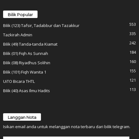
Bilik Popular
553
Bilik (123) Tafsir, Tadabbur dan Tazakkur
335
Tazkirah Admin
242
Bilik (49) Tanda-tanda Kiamat
184
Bilik (01) Fiqh As Sunnah
160
Bilik (08) Riyadhus Solihin
155
Bilik (101) Fiqh Wanita 1
121
UiTO Bicara THTL
113
Bilik (40) Asas Ilmu Hadits
Langgan Nota
Isikan email anda untuk melanggan nota terbaru dari bilik telegram.