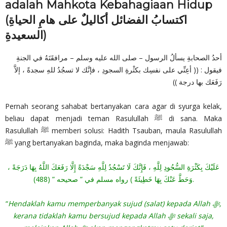
adalah Mahkota Kebahagiaan Hidup
(اكتسابُ الفضائل أكاليلٌ على هامِ الحياةِ
السعيدةِ)
أحدُ الصحابةِ يسألُ الرسول – صلى الله عليه وسلم – مرافقَتَهُ في الجنةِ
فيقول : (( أعِنِّي على نفسِك بكثْرةِ السجودِ ، فإنَّك لا تسجُدُ للهِ سجدةً ، إلاَّ
رَفَعَك بها درجة ))
Pernah seorang sahabat bertanyakan cara agar di syurga kelak,
beliau dapat menjadi teman Rasulullah ﷺ di sana. Maka
Rasulullah ﷺ memberi solusi: Hadith Tsauban, maula Rasulullah
ﷺ yang bertanyakan baginda, maka baginda menjawab:
عَلَيْكَ بِكَثْرَةِ السُّجُودِ لِلَّهِ ، فَإِنَّكَ لَا تَسْجُدُ لِلَّهِ سَجْدَةً إِلَّا رَفَعَكَ اللَّهُ بِهَا دَرَجَةً ،
وَحَطَّ عَنْكَ بِهَا خَطِيئَةً ) رواه مسلم في ” صحيحه ” (488).
“
Hendaklah kamu memperbanyak sujud (salat) kepada Allah ‎ﷻ,
kerana tidaklah kamu bersujud kepada Allah ‎ﷻ sekali saja,