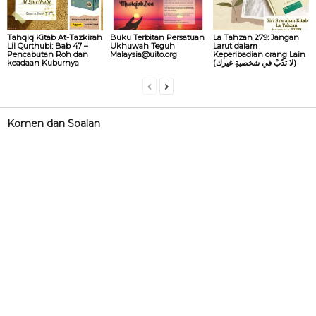
Tahqiq Kitab At-Tazkirah
Buku Terbitan Persatuan
La Tahzan 279: Jangan
Lil Qurthubi: Bab 47 –
Ukhuwah Teguh
Larut dalam
Pencabutan Roh dan
Malaysia@uito.org
Keperibadian orang Lain
keadaan Kuburnya
(لا تذُبْ في شخصيةِ غيرك)
Komen dan Soalan