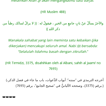
melainkan Allah ‎ﷻ akan mengangkatmu satu darjat
.”
(HR Muslim 488)
والآخرُ يسألُ عنْ بابٍ جامعٍ من الخيرِ ، فيقولُ له : (( لا يزالُ لسانُك رطباُ من
ذكر اللهِ ))
Manakala sahabat yang lain meminta satu kebaikan (jika
dikerjakan) mencakupi seluruh amal. Nabi ﷺ bersabda:
“Selalulah lidahmu basah dengan zikrullah.
”
(HR Tirmidzi, 3375, disahihkan oleh al Albani, sahih al Jaami’ no
7695)
(أخرجه الترمذي في “سننه”: أبواب الدَّعوات، باب ما جاء في فضل الذكر،
برقم (3375)، وصححه الألبانيُّ في “صحيح الجامع”، برقم (7695).)
👑👑👑👑