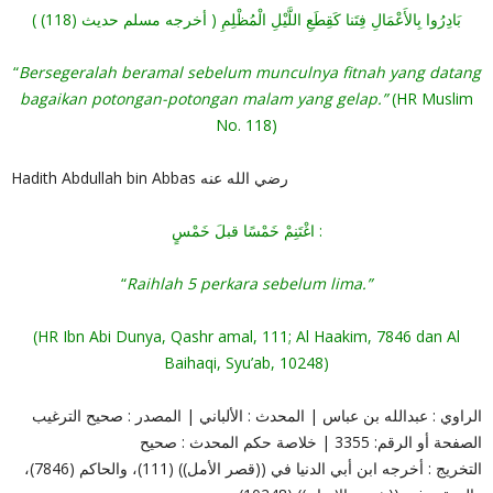
بَادِرُوا بِالأَعْمَالِ فِتَنا كَقِطَعِ اللَّيْلِ الْمُظْلِمِ ( أخرجه مسلم حديث (118) )
“
Bersegeralah beramal sebelum munculnya fitnah yang datang
bagaikan potongan-potongan malam yang gelap.”
(HR Muslim
No. 118)
Hadith Abdullah bin Abbas رضي الله عنه
اغْتَنِمْ خَمْسًا قبلَ خَمْسٍ :
“
Raihlah 5 perkara sebelum lima.”
(HR Ibn Abi Dunya, Qashr amal, 111; Al Haakim, 7846 dan Al
Baihaqi, Syu’ab, 10248)
الراوي : عبدالله بن عباس | المحدث : الألباني | المصدر : صحيح الترغيب
الصفحة أو الرقم: 3355 | خلاصة حكم المحدث : صحيح
التخريج : أخرجه ابن أبي الدنيا في ((قصر الأمل)) (111)، والحاكم (7846)،