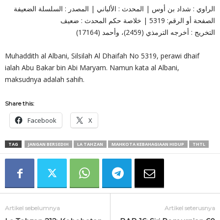
الراوي : شداد بن أوس | المحدث : الألباني | المصدر : السلسلة الضعيفة
الصفحة أو الرقم: 5319 | خلاصة حكم المحدث : ضعيف
التخريج : أخرجه الترمذي (2459)، وأحمد (17164)
Muhaddith al Albani, Silsilah Al Dhaifah No 5319, perawi dhaif
ialah Abu Bakar bin Abi Maryam. Namun kata al Albani,
maksudnya adalah sahih.
Share this:
Facebook
X
TAG
JANGAN BERSEDIH
LA TAHZAN
MAHKOTA KEBAHAGIAAN HIDUP
THTL
Artikel sebelumnya
Artikel seterusnya