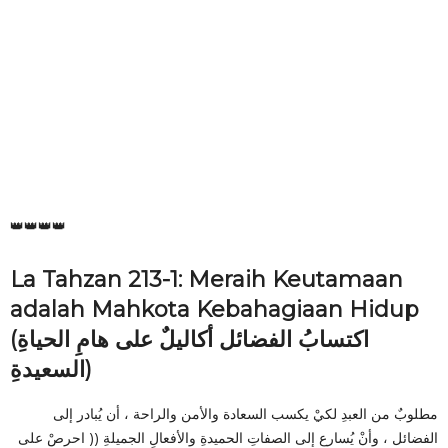
👑👑👑👑
La Tahzan 213-1: Meraih Keutamaan
adalah Mahkota Kebahagiaan Hidup
(اكتسابُ الفضائل أكاليلٌ على هامِ الحياةِ
السعيدةِ)
مطلوبٌ من العبدِ لكيْ يكسب السعادة والأمن والراحة ، أن يُبادر إلى
الفضائل ، وأنْ يُسارع إلى الصفاتِ الحميدةِ والأفعالِ الجميلةِ (( احرصْ على