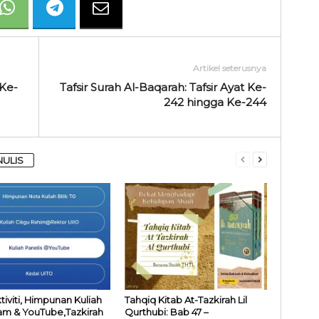
Artikel seterusnya
 Ke-
Tafsir Surah Al-Baqarah: Tafsir Ayat Ke-
242 hingga Ke-244
NULIS
ktiviti, Himpunan Kuliah
Tahqiq Kitab At-Tazkirah Lil
am & YouTube,Tazkirah
Qurthubi: Bab 47 –