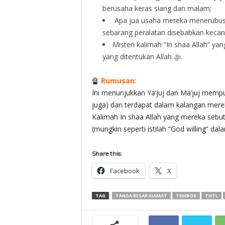
berusaha keras siang dan malam;
Apa jua usaha mereka menerubus 
sebarang peralatan disebabkan kecan
Misteri kalimah “In shaa Allah” ya
yang ditentukan Allah ‎ﷻ.
🔏
Rumusan
:
Ini menunjukkan Ya’juj dan Ma’juj mempun
juga) dan terdapat dalam kalangan mereka yang m
Kalimah In shaa Allah yang mereka seb
(mungkin seperti istilah “God willing” dala
Share this:
Facebook
X
TAG
TANDA BESAR KIAMAT
TEMBOK
THTL