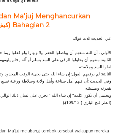
 dan bersyukur kepada Allah ‎ﷻ kerana daging mereka.”
j dan Ma’juj Menghancurkan
Tembok? (كيف يخترقون السد) Bahagian 2
في الحديث ثلاث فوائد:
الأولى : أن الله منعهم أن يواصلوا الحفر ليلا ونهارا ولو فعلوا ربما 
الثانية: منعهم أن يحاولوا الرقي على السد بسلم أو آلة , فلم يلهمهم
لعلوا السد وملاسته
الثالثة: لم يوفقهم القول: إن شاء الله حتى يجيء الوقت المحدود وت
وفي الحديث :أن فبهم أهل صناعة وأهل ولاية وسلاطة ورعية تطيع 
بقدرته ومشيئته
ويحتمل أن تكون كلمة” إن شاء الله ” تجري على لسان ذلك الوالي
(انظر فتح الباري ( 109/13).)