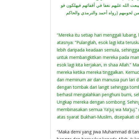
عث الله عليهم نغفا في أقفائهم فيهلكون فو
 لحومهم (رواه أحمد والترمذي والحاكم
“Mereka itu setiap hari menggali lubang,
atasnya: “Pulanglah, esok lagi kita teruskan (kerja peng
lebih daripada keadaan semula, sehingga jika s
untuk membangkitkan mereka pada manus
esok lagi kita kerjakan, in shaa Allah.”
mereka ketika mereka tinggalkan. Kemud
dan meminum air dan manusia pun lari da
dengan tombak dari langit sehingga tomb
berhasil mengalahkan penghuni bumi, seb
Ungkap mereka dengan sombong.
Sehingga Allah ‎ﷻ kiri
membinasakan semua Ya’juj wa Ma’juj.” (
atas syarat Bukhari-Muslim, disepakati o
“Maka demi yang jiwa Muhammad di tan