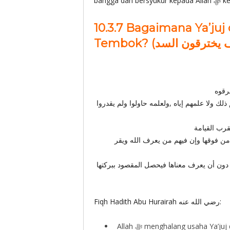
bangga
10.3.7 Bagaimana Ya’ju
خرقوه
 ذلك ولا علمهم إياه ,ولعلمه حاولوا ولم يقدروا
قرب القيامة
من فوقها وإن فيهم من يعرف الله ويقر
 دون أن يعرف معناها فيحصل المقصود ببركتها
Fiqh Hadith Abu Hurairah رضي الله عنه:
Allah ‎ﷻ menghalang usaha Ya’juj dan Ma’juj melubangi tembok tersebut walaupun mereka