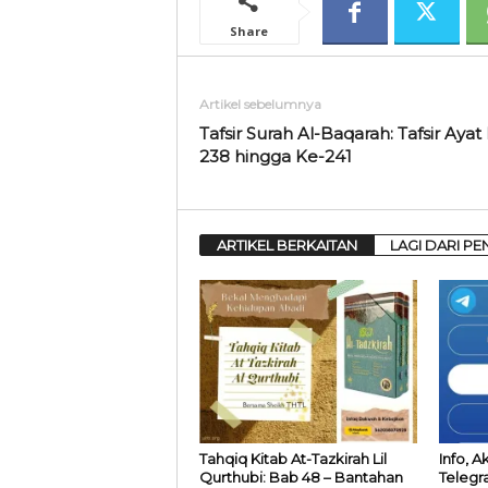
Share
Artikel sebelumnya
Tafsir Surah Al-Baqarah: Tafsir Ayat
238 hingga Ke-241
ARTIKEL BERKAITAN
LAGI DARI PE
Tahqiq Kitab At-Tazkirah Lil
Info, A
Qurthubi: Bab 48 – Bantahan
Telegr