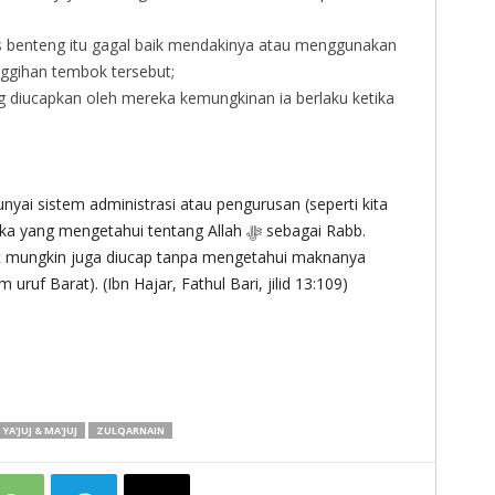
benteng itu gagal baik mendakinya atau menggunakan
ggihan tembok tersebut;
ng diucapkan oleh mereka kemungkinan ia berlaku ketika
yai sistem administrasi atau pengurusan (seperti kita
engetahui tentang Allah ‎ﷻ sebagai Rabb.
ut mungkin juga diucap tanpa mengetahui maknanya
m uruf Barat). (Ibn Hajar, Fathul Bari, jilid 13:109)
YA'JUJ & MA'JUJ
ZULQARNAIN