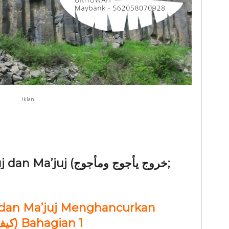
Iklan
 (خروج يأجوج ومأجوج;
j dan Ma’juj Menghancurkan
Tembok? (كيف يخترقون السد) Bahagian 1