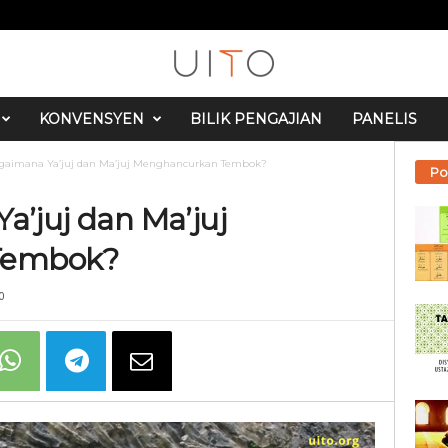
KONVENSYEN
BILIK PENGAJIAN
PANELIS
Bagaimana Ya’juj dan Ma’juj Menghancurkan Tembok?
Po
a’juj dan Ma’juj
Tembok?
0