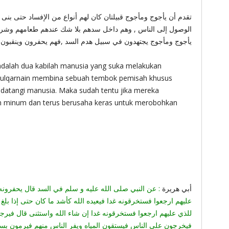
تقدم أن يأجوج ومأجوج قبيلتان كان لهم أنواع من الإفساد حتى بنى ذ
الوصول إلى الناس , وهم داخل سدهم بلا شك عندهم طعامهم وشرابه
يأجوج ومأجوج يجتهدون في سبيل هدم السد ,فهم يحفرون وينقبون 
adalah dua kabilah manusia yang suka melakukan
Zulqarnain membina sebuah tembok pemisah khusus
atangi manusia. Maka sudah tentu jika mereka
n minum dan terus berusaha keras untuk merobohkan
أبي هريرة
عن النبي صلى الله عليه و سلم في السد قال يحفرونه كل
عليهم ارجعوا فستخرقونه غدا فيعيده الله كأشد ما كان حتى إذا بلغ 
للذي عليهم ارجعوا فستخرقونه غدا إن شاء الله واستثنى قال فيرج
فيخرجون على الناس فيستقون المياه ويفر الناس منهم فيرمون بس