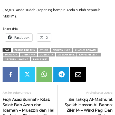
(Bagus. Anda sudah (separuh) hampir. Anda sudah separuh
Muslim).
Share this:
Facebook
X
TAG
ALBERT EINSTEIN
ATHEIS
AZLIZAN NUEQ
CHARLES DARWIN
DAHRIYUN
DAHRIYYAH
DOGMATIK
DR ZAKIR NAIK
FAHAMAN SESAT
STEPHEN HAWKING
TALBIS IBLIS
Artikel sebelumnya
Artikel seterusnya
Fiqh Asasi Sunnah- Kitab
Siri Tahqiq Al-Mathurat
Salat: Bab Azan dan
Syeikh Hassan Al-Banna:
Iqamah – Muazzin dan Hal
Zikir 14 – Wirid Pagi Dan