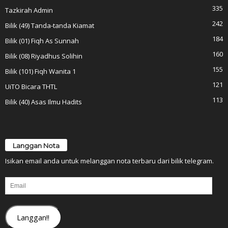
335
Tazkirah Admin
242
Bilik (49) Tanda-tanda Kiamat
184
Bilik (01) Fiqh As Sunnah
160
Bilik (08) Riyadhus Solihin
155
Bilik (101) Fiqh Wanita 1
121
UiTO Bicara THTL
113
Bilik (40) Asas Ilmu Hadits
Langgan Nota
Isikan email anda untuk melanggan nota terbaru dari bilik telegram.
Email
Langgan!!