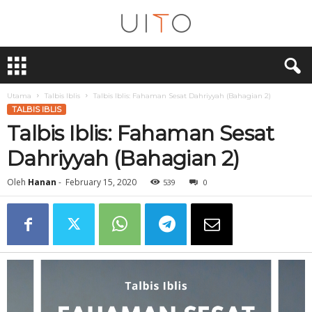
U
i
T
O
Utama
Talbis Iblis
Talbis Iblis: Fahaman Sesat Dahriyyah (Bahagian 2)
TALBIS IBLIS
Talbis Iblis: Fahaman Sesat
Dahriyyah (Bahagian 2)
Oleh
Hanan
-
February 15, 2020
539
0