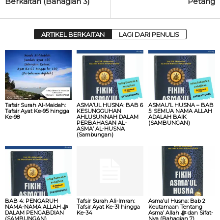
Berkaitan (Bahagian 3)
Petang
ARTIKEL BERKAITAN
LAGI DARI PENULIS
Tafsir Surah Al-Maidah:
ASMA’UL HUSNA: BAB 6
ASMAU’L HUSNA – BAB
Tafsir Ayat Ke-95 hingga
KESUNGGUHAN
5: SEMUA NAMA ALLAH
Ke-98
AHLUSUNNAH DALAM
ADALAH BAIK
PERBAHASAN AL-
(SAMBUNGAN)
ASMA’ AL-HUSNA
(Sambungan)
BAB 4: PENGARUH
Tafsir Surah Ali-Imran:
Asma’ul Husna: Bab 2
NAMA-NAMA ALLAH ‎ﷻ
Tafsir Ayat Ke-31 hingga
Keutamaan Tentang
DALAM PENGABDIAN
Ke-34
Asma’ Allah ‎ﷻ dan Sifat-
(SAMBUNGAN)
Nya (Bahagian 7)