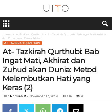
U
i
T
O
Utama
At-Tazkirah Qurthubi
At- Tazkirah Qurthubi: Bab Ingat Mati, Akhirat
dan Zuhud akan Dunia: Metod...
AT-TAZKIRAH QURTHUBI
At- Tazkirah Qurthubi: Bab
Ingat Mati, Akhirat dan
Zuhud akan Dunia: Metod
Melembutkan Hati yang
Keras (2)
Oleh
Norsiah M
-
November 17, 2019
216
0