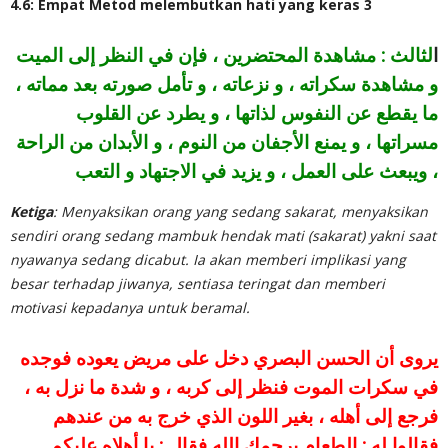
4.6: Empat Metod melembutkan hati yang keras 3
ا
لثالث : مشاهدة المحتضرين ، فإن في النظر إلى الميت
و مشاهدة سكراته ، و نزعاته ، و تأمل صورته بعد مماته ،
ما يقطع عن النفوس لذاتها ، و يطرد عن القلوب
مسراتها ، و يمنع الأجفان من النوم ، و الأبدان من الراحة
، ويبعث على العمل ، و يزيد في الاجتهاد و التعب
Ketiga
: Menyaksikan orang yang sedang sakarat, menyaksikan
sendiri orang sedang mambuk hendak mati (sakarat) yakni saat
nyawanya sedang dicabut. Ia akan memberi implikasi yang
besar terhadap jiwanya, sentiasa teringat dan memberi
motivasi kepadanya untuk beramal.
يروى أن الحسن البصري دخل على مريض يعوده فوجده
في سكرات الموت فنظر إلى كربه ، و شدة ما نزل به ،
فرجع إلى أهله ، بغير اللون الذي خرج به من عندهم
فقالوا له : الطعام يرحمك الله فقال : يا أهلاه عليكم