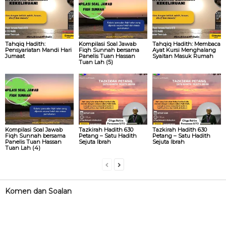
Tahqiq Hadith:
Kompilasi Soal Jawab
Tahqiq Hadith: Membaca
Pensyariatan Mandi Hari
Fiqh Sunnah bersama
Ayat Kursi Menghalang
Jumaat
Panelis Tuan Hassan
Syaitan Masuk Rumah
Tuan Lah (5)
Kompilasi Soal Jawab
Tazkirah Hadith 630
Tazkirah Hadith 630
Fiqh Sunnah bersama
Petang – Satu Hadith
Petang – Satu Hadith
Panelis Tuan Hassan
Sejuta Ibrah
Sejuta Ibrah
Tuan Lah (4)
Komen dan Soalan