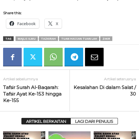
Share this:
Facebook
X
TAG
MAJLIS ILMU
TAZKIRAH
TUAN HASSAN TUAN LAH
ZIKIR
Artikel sebelumnya
Artikel seterusnya
Tafsir Surah Al-Baqarah:
Kesalahan Di dalam Salat /
Tafsir Ayat Ke-153 hingga
30
Ke-155
ARTIKEL BERKAITAN
LAGI DARI PENULIS